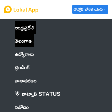
డౌన్లోడ్ లోకల్ యాప్
ఆంధ్రప్రదేశ్
తెలంగాణ
ఉద్యోగాలు
ట్రెండింగ్
వాతావరణం
🌟 వాట్సాప్ STATUS
వినోదం