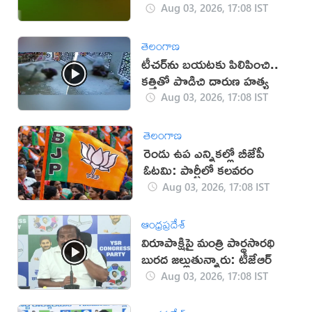
Aug 03, 2026, 17:08 IST
తెలంగాణ
టీచర్‌ను బయటకు పిలిపించి..
కత్తితో పొడిచి దారుణ హత్య
Aug 03, 2026, 17:08 IST
తెలంగాణ
రెండు ఉప ఎన్నికల్లో బీజేపీ
ఓటమి: పార్టీలో కలవరం
Aug 03, 2026, 17:08 IST
ఆంధ్రప్రదేశ్
విరూపాక్షిపై మంత్రి పార్థసారథి
బురద జల్లుతున్నారు: టీజేఆర్
Aug 03, 2026, 17:08 IST