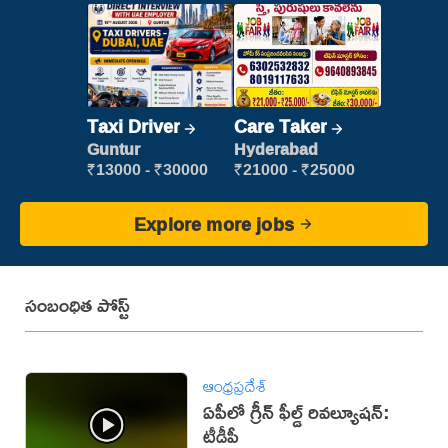
Taxi Driver
Care Taker
Guntur
Hyderabad
₹13000 - ₹30000
₹21000 - ₹25000
Explore more jobs
సంబంధిత పోస్ట్
ఆంధ్రప్రదేశ్
ఏపీలో గ్రీన్ ఫీల్డ్ రివల్యూషన్:
టీడీపీ