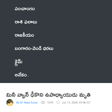
పంచాంగం
రాశి ఫలాలు
రాజకీయం
బంగారం-వెండి ధరలు
క్రైమ్
అనేకం
మినీ వ్యాన్ ఢీకొని ఉపాధ్యాయుడు మృతి
By M. Nava Surya
1070
Jun 13, 2026, 03:06 IST