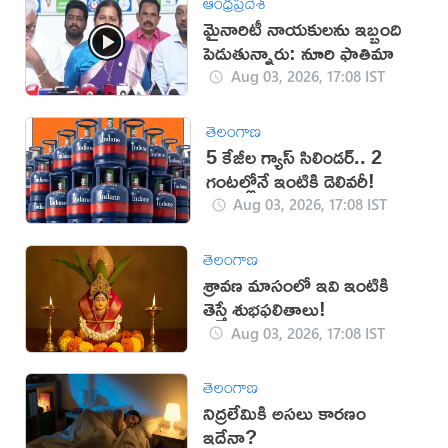
ఆంధ్రప్రదేశ్
మైనారిటీ నాయకులను ఇబ్బంది
పెడుతున్నారు: నూరి ఫాతిమా
Aug 03, 2026, 17:08 IST
తెలంగాణ
5 కేజీల గ్యాస్ సిలిండర్.. 2
గంటల్లోనే ఇంటికి డెలివరీ!
Aug 03, 2026, 17:08 IST
తెలంగాణ
శ్రావణ మాసంలో ఇవి ఇంటికి
తెస్తే శుభఫలితాలు!
Aug 03, 2026, 17:08 IST
తెలంగాణ
నిద్రలేమికి అసలు కారణం
ఇదేనా?