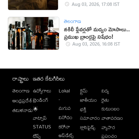
Aug 03, 2026, 17:08 IST
తెలంగాణ
నకిలీ ఫ్లేవర్లతో మద్యం మోసాలు..
ప్రముఖ బ్రాండ్లపై నిషేధం!
Aug 03, 2026, 16:08 IST
రాష్ట్రాలు
ఇతర కేటగిరీలు
తెలంగాణ
ఉద్యోగాలు
Lokal
క్రైమ్
విద్య
-
ట్రెండింగ్
జాతీయం
రైతు
ఆంధ్రప్రదేశ్
మగువ
కుటుంబం
🌟
భక్తి
తమిళనాడు
వినోదం
వాట్సాప్
సమాచారం
వాతావరణం
STATUS
కరోనా
క్లాసిఫైడ్స్
వ్యాపార
అప్‌డేట్స్
టిప్స్
ప్రపంచం