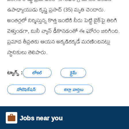
ఉపాధ్యాయుడు కృష్ణ ప్రసాద్ (35) మృతి చెందారు.
అంతర్లలో నిర్మిస్తున్న కొత్త ఇంటికి నీరు పెట్టి బైక్‌పై తిరిగి
వెళ్తుండగా, మినీ వ్యాన్ ఢీకొనడంతో ఈ ఘోరం జరిగింది.
ప్రమాద తీవ్రతకు ఆయన అక్కడికక్కడే మరణించినట్లు
స్థానికులు తెలిపారు.
ట్యాగ్స్ :
లోకల్
క్రైమ్
నోటిఫికేషన్
జిల్లా వార్తలు
Jobs near you