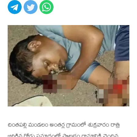
చింతపల్లి మండలం అంతర్ల గ్రామంలో శుక్రవారం రాత్రి
జరిగిన రోడ్డు ప్రమాదంలో సొలభం గ్రామానికి చెందిన