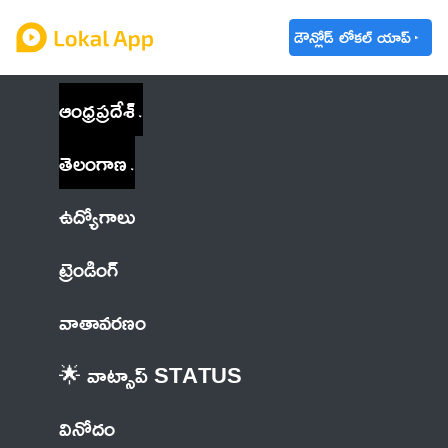
డౌన్లోడ్ లోకల్ యాప్
ఆంధ్రప్రదేశ్
తెలంగాణ
ఉద్యోగాలు
ట్రెండింగ్
వాతావరణం
🌟 వాట్సాప్ STATUS
వినోదం