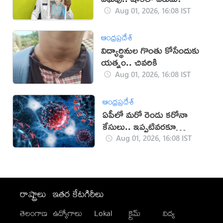
Aug 01, 2026, 16:08 IST
ఆంధ్రప్రదేశ్
విద్యార్థినుల గొంతు కోసేందుకు
యత్నం.. చివరికి
Aug 01, 2026, 16:08 IST
ఆంధ్రప్రదేశ్
ఏపీలో మరో రెండు కరోనా
కేసులు.. ఇప్పటివరకూ
ఎన్నంటే?
Aug 01, 2026, 16:08 IST
రాష్ట్రాలు
ఇతర కేటగిరీలు
తెలంగాణ
ఉద్యోగాలు
Lokal
క్రైమ్
విద్య