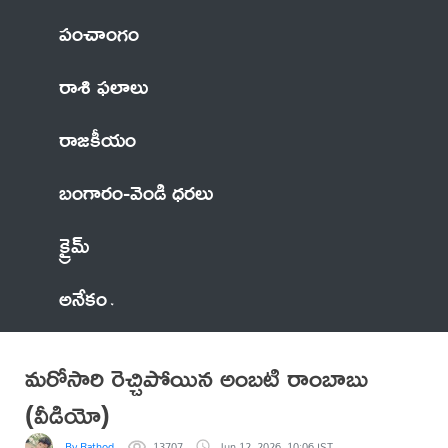
పంచాంగం
రాశి ఫలాలు
రాజకీయం
బంగారం-వెండి ధరలు
క్రైమ్
అనేకం
మరోసారి రెచ్చిపోయిన అంబటి రాంబాబు
(వీడియో)
By Rathod
13707
Jun 12, 2026, 10:06 IST