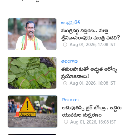
ఆంధ్రప్రదేశ్
మంత్రివర్గ విస్తరణ.. పల్లా
శ్రీనివాసరావుకు మంత్రి పదవి?
Aug 01, 2026, 17:08 IST
తెలంగాణ
తమలపాకుతో అద్భుత ఆరోగ్య
ప్రయోజనాలు!
Aug 01, 2026, 16:08 IST
తెలంగాణ
అదుపుతప్పి బైక్ బోల్తా.. ఇద్దరు
యువకుల దుర్మరణం
Aug 01, 2026, 16:08 IST