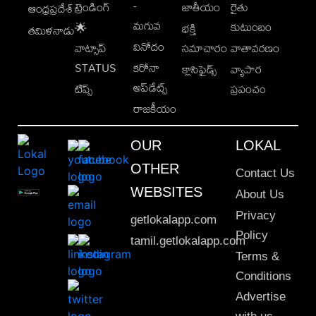
-
ట్రెండింగ్
జాతీయం
రైతు
ఆంధ్రప్రదేశ్
మగువ
కుటుంబం
🌟
భక్తి
తమిళనాడు
వినోదం
వాట్సాప్
సమాచారం
వాతావరణం
STATUS
కరోనా
క్లాసిఫైడ్స్
వ్యాపార
అప్‌డేట్స్
టిప్స్
ప్రపంచం
రాజకీయం
OUR
LOKAL
OTHER
Contact Us
WEBSITES
About Us
Privacy
getlokalapp.com
Policy
tamil.getlokalapp.com
Terms &
Conditions
Advertise