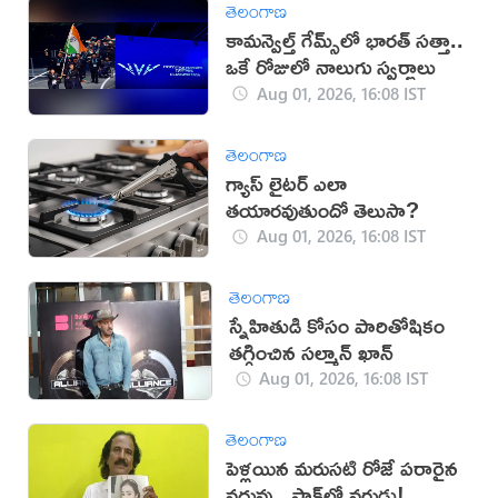
తెలంగాణ
కామన్వెల్త్ గేమ్స్‌లో భారత్‌ సత్తా..
ఒకే రోజులో నాలుగు స్వర్ణాలు
Aug 01, 2026, 16:08 IST
తెలంగాణ
గ్యాస్ లైటర్ ఎలా
తయారవుతుందో తెలుసా?
Aug 01, 2026, 16:08 IST
తెలంగాణ
స్నేహితుడి కోసం పారితోషికం
తగ్గించిన సల్మాన్ ఖాన్
Aug 01, 2026, 16:08 IST
తెలంగాణ
పెళ్లయిన మరుసటి రోజే పరారైన
వధువు.. షాక్‌లో వరుడు!