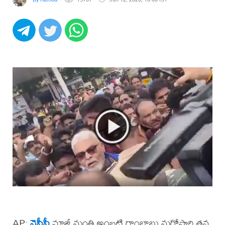
AP:
వైసీపీ
మాజీ మంత్రి అంబటి రాంబాబు మరోసారి తన