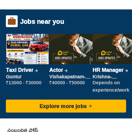
Jobs near you
Taxi Driver
Actor
HR Manager
Guntur
Vishakapatnam-
Krishna-
new
vijayawada
₹13000 - ₹30000
₹40000 - ₹50000
Depends on
experience/work
Explore more jobs
సంబంధిత పోస్ట్