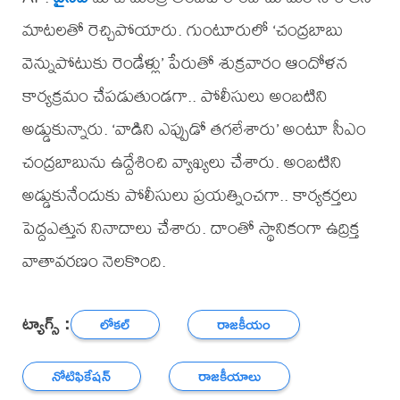
మాటలతో రెచ్చిపోయారు. గుంటూరులో ‘చంద్రబాబు
వెన్నుపోటుకు రెండేళ్లు’ పేరుతో శుక్రవారం ఆందోళన
కార్యక్రమం చేపడుతుండగా.. పోలీసులు అంబటిని
అడ్డుకున్నారు. ‘వాడిని ఎప్పుడో తగలేశారు’ అంటూ సీఎం
చంద్రబాబును ఉద్దేశించి వ్యాఖ్యలు చేశారు. అంబటిని
అడ్డుకునేందుకు పోలీసులు ప్రయత్నించగా.. కార్యకర్తలు
పెద్దఎత్తున నినాదాలు చేశారు. దాంతో స్థానికంగా ఉద్రిక్త
వాతావరణం నెలకొంది.
ట్యాగ్స్ :
లోకల్
రాజకీయం
నోటిఫికేషన్
రాజకీయాలు