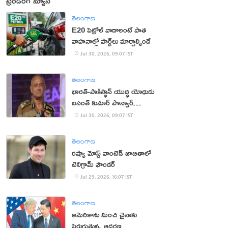
ట్రెండింగ్ న్యూస్
తెలంగాణ
E20 పెట్రోల్ వాడాలంటే పాత
వాహనాల్లో పార్ట్‌లు మార్చాల్సిందే
Jul 30, 2026, 09:07 IST
తెలంగాణ
భార‌త్‌-పాకిస్థాన్ యుద్ధ యోధుడు
బ‌సంత్ కుమార్ పొన్వార్‌
క‌న్నుమూత‌
Jul 30, 2026, 09:07 IST
తెలంగాణ
రష్యా మోస్ట్ వాంటెడ్ జాబితాలో
టెలిగ్రామ్ ఫౌండర్
Jul 29, 2026, 16:07 IST
తెలంగాణ
అమెరికాను మించి చైనాకు
పెరుగుతున్న ఆదరణ