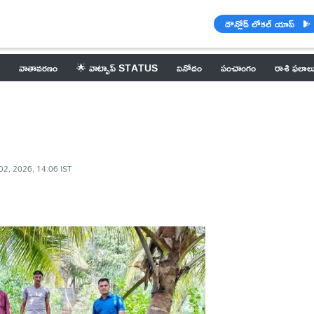
డౌన్లోడ్ లోకల్ యాప్
వాతావరణం
🌟 వాట్సాప్ STATUS
వినోదం
పంచాంగం
రాశి ఫలాల
ి
02, 2026, 14:06 IST