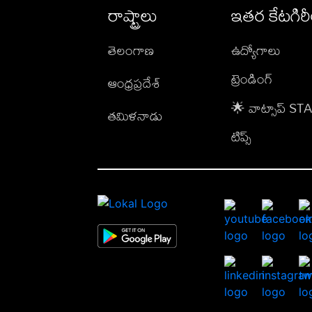
రాష్ట్రాలు
ఇతర కేటగిర
తెలంగాణ
ఉద్యోగాలు
ట్రెండింగ్
ఆంధ్రప్రదేశ్
🌟 వాట్సాప్ S
తమిళనాడు
టిప్స్