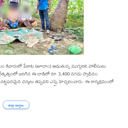
ామం శివారులో పేకాట (జూదాం) ఆడుతున్న ముగ్గురిని పోలీసులు
నేతృత్వంలో జరిగిన ఈ దాడిలో రూ.3,400 నగదు స్వాధీనం
 చట్టపరమైన చర్యలు తప్పవని ఎస్సై హెచ్చరించారు. ఈ కార్యక్రమంలో
జిల్లా వార్తలు