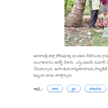
అనకాపల్లి జిల్లా కోటవురట్ల మండలం నీలిగుంట గ్ర
మంగళవారం అరెస్ట్ చేశారు. ఎస్సై విజయ్ కుమార్ 
చేసుకున్నారు. అసాంఘిక కార్యకలాపాలకు పాల్పడితే
సిబ్బంది కూడా పాల్గొన్నారు.
ట్యాగ్స్ :
లోకల్
క్రైమ్
నోటిఫికేషన్