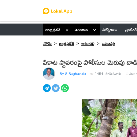
ఆంధ్రప్రదేశ్
తెలంగాణ
ఉద్యోగాలు
ట్రెండింగ్
హోమ్
ఆంధ్రప్రదేశ్
అనకాపల్లి
అనకాపల్లి
పేకాట స్థావరంపై పోలీసుల మెరుపు దాడ
By G.Raghavulu
1454
చూసినవారు
Jun 