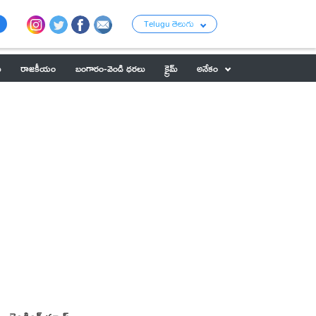
Telugu తెలుగు
ు
రాజకీయం
బంగారం-వెండి ధరలు
క్రైమ్
అనేకం