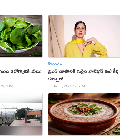
తెలంగాణ
ండె ఆరోగ్యానికి మేలు:
సైబర్ మోసానికి గురైన బాలీవుడ్ నటి కీర్తి
కుల్హారి!
 15:07 IST
Jul 30, 2026, 15:07 IST