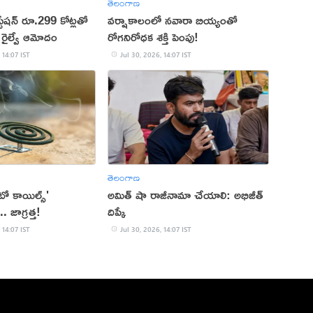
తెలంగాణ
స్టేషన్ రూ.299 కోట్లతో
వర్షాకాలంలో నవారా బియ్యంతో
రైల్వే ఆమోదం
రోగనిరోధక శక్తి పెంపు!
 14:07 IST
Jul 30, 2026, 14:07 IST
తెలంగాణ
టో కాయిల్స్'
అమిత్ షా రాజీనామా చేయాలి: అభిజీత్
ా.. జాగ్రత్త!
దిప్కే
 14:07 IST
Jul 30, 2026, 14:07 IST