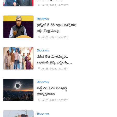
Jul 29, 2026, 16:07 IST
తెలంగాణ
రైల్వేలో 5.56 లక్షల ఉద్యోగాల
భర్తీ: కేంద్ర మంత్రి
Jul 29, 2026, 15:07 IST
తెలంగాణ
వరుణ్ తేజ్ మానవత్వం..
అభిమాని వైద్య ఖర్చులన్నీ
భరించిన మెగా ప్రిన్స్
Jul 29, 2026, 13:07 IST
తెలంగాణ
వచ్చే నెల 12న సంపూర్ణ
సూర్యగ్రహణం
Jul 29, 2026, 12:07 IST
తెలంగాణ