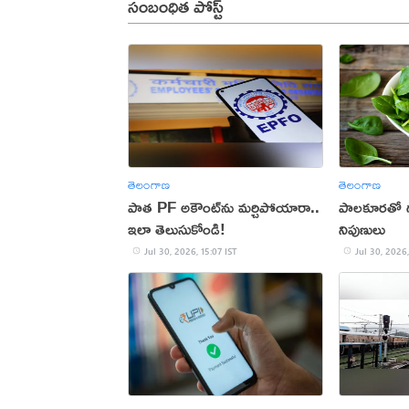
సంబంధిత పోస్ట్
తెలంగాణ
తెలంగాణ
పాత PF అకౌంట్‌ను మర్చిపోయారా..
పాలకూరతో గు
ఇలా తెలుసుకోండి!
నిపుణులు
Jul 30, 2026, 15:07 IST
Jul 30, 2026,