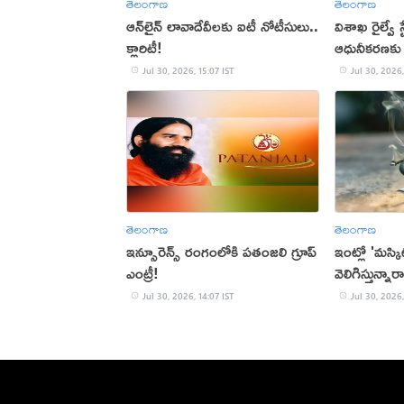
తెలంగాణ
తెలంగాణ
ఆన్‌లైన్ లావాదేవీలకు ఐటీ నోటీసులు..
విశాఖ రైల్వే 
క్లారిటీ!
ఆధునీకరణకు 
Jul 30, 2026, 15:07 IST
Jul 30, 2026,
తెలంగాణ
తెలంగాణ
ఇన్సూరెన్స్ రంగంలోకి పతంజలి గ్రూప్
ఇంట్లో 'మస్కి
ఎంట్రీ!
వెలిగిస్తున్నార
Jul 30, 2026, 14:07 IST
Jul 30, 2026,