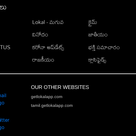
ీలు
Lokal - మగువ
క్రైమ్
వినోదం
జాతీయం
TATUS
కరోనా అప్‌డేట్స్
భక్తి సమాచారం
రాజకీయం
క్లాసిఫైడ్స్
OUR OTHER WEBSITES
getlokalapp.com
tamil.getlokalapp.com