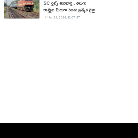
SC రైల్వే శుభవార్త.. తెలుగు
రాష్ట్రాల మీదుగా రెండు ప్రత్యేక రైళ్లు
Jul 29, 2026, 12:07 IST