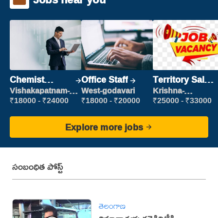
Chemist
Office Staff
Territory Sales
Production
Manager
Vishakapatnam-
West-godavari
Krishna-
new
vijayawada
Executive
₹18000 - ₹24000
₹18000 - ₹20000
₹25000 - ₹33000
Explore more jobs
సంబంధిత పోస్ట్
తెలంగాణ