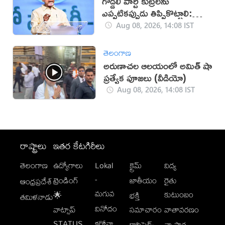
గొడ్డలి పార్టీ కుట్రలను
ఎప్పటికప్పుడు తిప్పికొట్టాలి:
చంద్రబాబు
Aug 08, 2026, 14:08 IST
తెలంగాణ
అరుణాచల ఆలయంలో అమిత్ షా
ప్రత్యేక పూజలు (వీడియో)
Aug 08, 2026, 14:08 IST
రాష్ట్రాలు
ఇతర కేటగిరీలు
తెలంగాణ
ఉద్యోగాలు
Lokal
క్రైమ్
విద్య
-
ట్రెండింగ్
జాతీయం
రైతు
ఆంధ్రప్రదేశ్
మగువ
కుటుంబం
🌟
భక్తి
తమిళనాడు
వినోదం
వాట్సాప్
సమాచారం
వాతావరణం
STATUS
కరోనా
క్లాసిఫైడ్స్
వ్యాపార