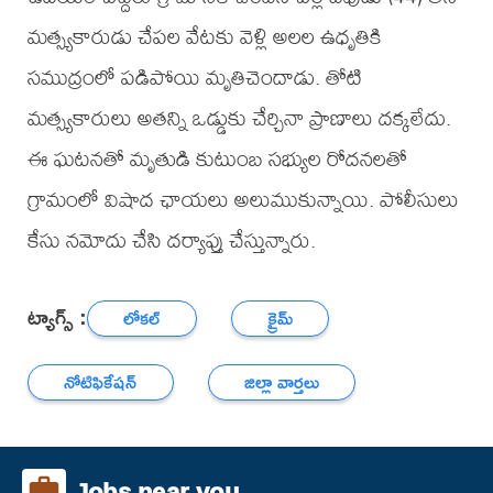
మత్స్యకారుడు చేపల వేటకు వెళ్లి అలల ఉధృతికి
సముద్రంలో పడిపోయి మృతిచెందాడు. తోటి
మత్స్యకారులు అతన్ని ఒడ్డుకు చేర్చినా ప్రాణాలు దక్కలేదు.
ఈ ఘటనతో మృతుడి కుటుంబ సభ్యుల రోదనలతో
గ్రామంలో విషాద ఛాయలు అలుముకున్నాయి. పోలీసులు
కేసు నమోదు చేసి దర్యాప్తు చేస్తున్నారు.
ట్యాగ్స్ :
లోకల్
క్రైమ్
నోటిఫికేషన్
జిల్లా వార్తలు
Jobs near you