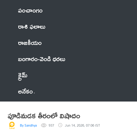
పంచాంగం
రాశి ఫలాలు
రాజకీయం
బంగారం-వెండి ధరలు
క్రైమ్
అనేకం
పూడిమడక తీరంలో విషాదం
By Sandhya
937
Jun 14, 2026, 07:06 IST