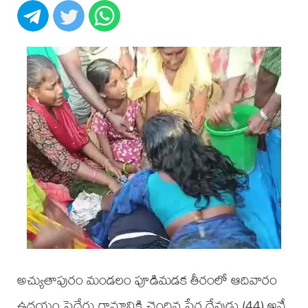
అచ్యుతాపురం మండలం పూడిమడక తీరంలో ఆదివారం
ఉదయం పెద్దేరు గ్రామానికి చెందిన పేర్ల దేవుడు (44) అనే