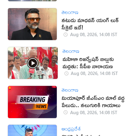
తెలంగాణ
నటుడు మాధవన్ యంగ్ లుక్
సీక్రెట్ ఇదే!
Aug 08, 2026, 14:08 IST
తెలంగాణ
మహిళా రిజర్వేషన్ బిల్లుకు
మద్దతు: సీపీఐ నారాయణ
Aug 08, 2026, 14:08 IST
తెలంగాణ
మియాపూర్‌ జీఎస్‌ఎం మాల్‌ వద్ద
పేలుడు.. నలుగురికి గాయాలు
Aug 08, 2026, 14:08 IST
ఆంధ్రప్రదేశ్