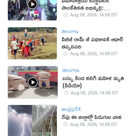
విమానాశ్రయ కనెక్టివిటీకి
సాంకేతికత అభివృద్ధి:
రామ్మోహన్ నాయుడు
Aug 08, 2026, 14:08 IST
తెలంగాణ
వీబీజీ రామ్ జీ పథకానికి ఆధార్
తప్పనిసరి
Aug 08, 2026, 14:08 IST
తెలంగాణ
బస్సు కింద నలిగి మహిళ మృతి
(వీడియో)
Aug 08, 2026, 14:08 IST
ఆంధ్రప్రదేశ్
రేపు ఈ జిల్లాల్లో పిడుగుల వాన
Aug 08, 2026, 14:08 IST