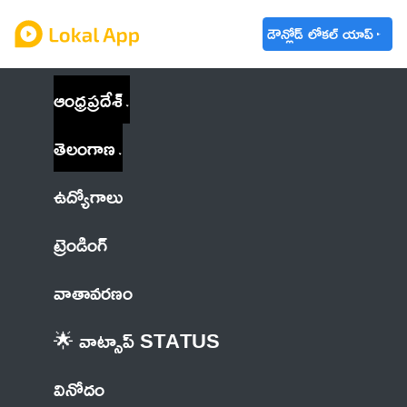
డౌన్లోడ్ లోకల్ యాప్
ఆంధ్రప్రదేశ్
తెలంగాణ
ఉద్యోగాలు
ట్రెండింగ్
వాతావరణం
🌟 వాట్సాప్ STATUS
వినోదం