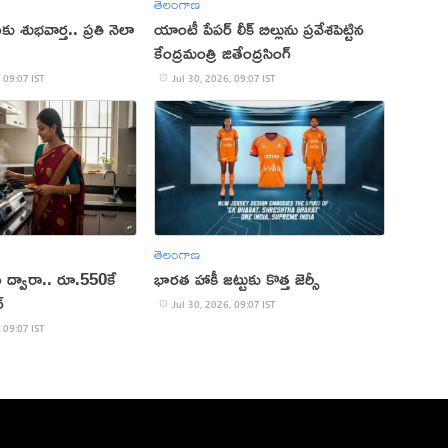
తెలంగాణ
ు శుభవార్త.. ప్రతి నెలా
యాంటీ పేపర్ లీక్ బిల్లును ప్రవేశపెట్టిన
కేంద్రమంత్రి జితేంద్రసింగ్
 09:07 IST
Jul 30, 2026, 09:07 IST
తెలంగాణ
ద్వారా.. రూ.550కే
భారత హాకీ జట్టుకు కొత్త జెర్సీ
్
Jul 30, 2026, 09:07 IST
 09:07 IST