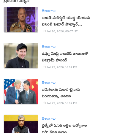
ట్రెండింగ్ న్యూస్
తెలంగాణ
భార‌త్‌-పాకిస్థాన్ యుద్ధ యోధుడు
బ‌సంత్ కుమార్ పొన్వార్‌
క‌న్నుమూత‌
Jul 30, 2026, 09:07 IST
తెలంగాణ
రష్యా మోస్ట్ వాంటెడ్ జాబితాలో
టెలిగ్రామ్ ఫౌండర్
Jul 29, 2026, 16:07 IST
తెలంగాణ
అమెరికాను మించి చైనాకు
పెరుగుతున్న ఆదరణ
Jul 29, 2026, 16:07 IST
తెలంగాణ
రైల్వేలో 5.56 లక్షల ఉద్యోగాల
భర్తీ: కేంద్ర మంత్రి