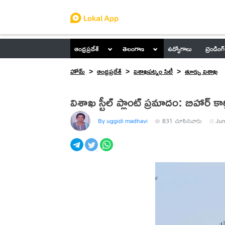
ఆంధ్రప్రదేశ్
తెలంగాణ
ఉద్యోగాలు
ట్రెండింగ్
హోమ్
ఆంధ్రప్రదేశ్
విశాఖపట్నం సిటీ
తూర్పు విశాఖ
విశాఖ స్టీల్ ప్లాంట్ ప్రమాదం: బిహార్ క
By uggidi madhavi
831
చూసినవారు
Jun