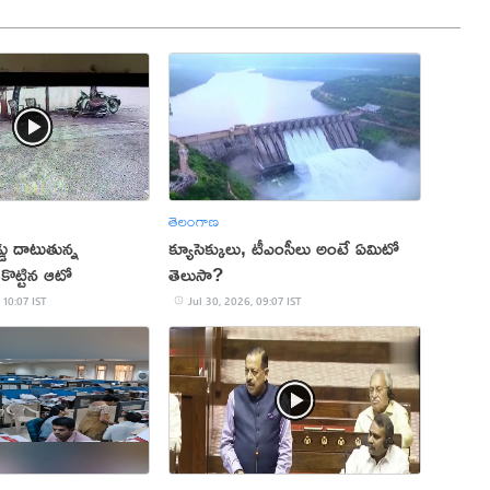
తెలంగాణ
ు దాటుతున్న
క్యూసెక్కులు, టీఎంసీలు అంటే ఏమిటో
ీకొట్టిన ఆటో
తెలుసా?
 10:07 IST
Jul 30, 2026, 09:07 IST