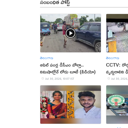
సంబంధిత పోస్ట్
తెలంగాణ
తెలంగాణ
ఆపిల్‌ పండ్ల డీసీఎం బోల్తా..
CCTV: రోడ్డ
నిమిషాల్లోనే లోడు లూటీ (వీడియో)
వృద్ధురాలిని ఢ
Jul 30, 2026, 10:07 IST
Jul 30, 2026,