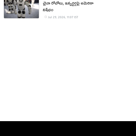
చైనా రోబోలు, ఇన్వర్టర్లపై అమెరికా
నిషేధం
Jul 29, 2026, 11:07 IST