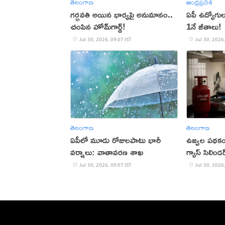
తెలంగాణ
ఆంధ్రప్రదేశ్
గర్భవతి అయిన భార్యపై అనుమానం..
ఏపీ ఉద్యోగులక
చంపిన హోమ్‌గార్డ్!
1నే జీతాలు!
Jul 30, 2026, 09:07 IST
Jul 30, 2026,
తెలంగాణ
తెలంగాణ
ఏపీలో మూడు రోజులపాటు భారీ
ఉజ్వల పథకం 
వర్షాలు: వాతావరణ శాఖ
గ్యాస్ సిలిండర
Jul 30, 2026, 09:07 IST
Jul 30, 2026,