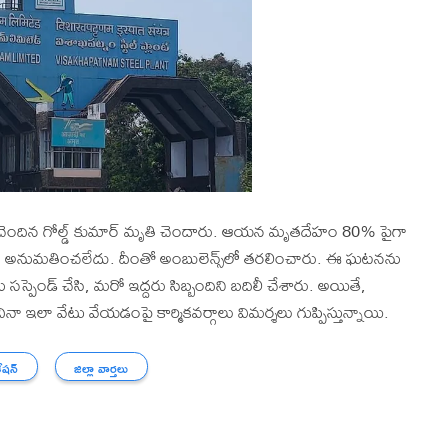
ర్‌కు చెందిన గోల్డ్ కుమార్ మృతి చెందారు. ఆయన మృతదేహం 80% పైగా
ు అనుమతించలేదు. దీంతో అంబులెన్స్‌లో తరలించారు. ఈ ఘటనను
ను సస్పెండ్ చేసి, మరో ఇద్దరు సిబ్బందిని బదిలీ చేశారు. అయితే,
 ఇలా వేటు వేయడంపై కార్మికవర్గాలు విమర్శలు గుప్పిస్తున్నాయి.
ేషన్
జిల్లా వార్తలు