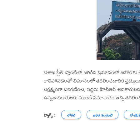
విశాఖ స్టీల్ ప్లాంట్‌లో జరిగిన ప్రమాదంలో బిహా
కాలిపోవడంతో విమానంలో తరలించడానికి వైద్యుల
నిర్లక్ష్యంగా పరిగణించి, ఇద్దరు హెచ్‌ఆర్ అధికారుల
ఉన్నతాధికారులకు ముందే సమాచారం ఇచ్చి తరలించినా
ట్యాగ్స్ :
లోకల్
ఇతర కంటెంట్
నోటిఫిక