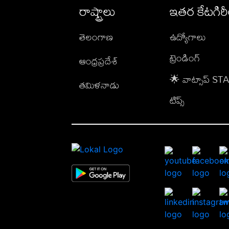
రాష్ట్రాలు
ఇతర కేటగిర
తెలంగాణ
ఉద్యోగాలు
ట్రెండింగ్
ఆంధ్రప్రదేశ్
🌟 వాట్సాప్ S
తమిళనాడు
టిప్స్