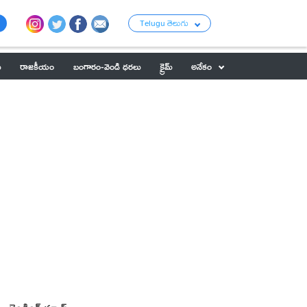
Telugu తెలుగు
ు
రాజకీయం
బంగారం-వెండి ధరలు
క్రైమ్
అనేకం