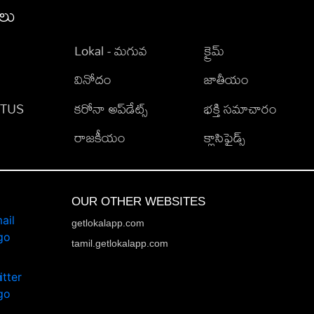
ీలు
Lokal - మగువ
క్రైమ్
వినోదం
జాతీయం
TATUS
కరోనా అప్‌డేట్స్
భక్తి సమాచారం
రాజకీయం
క్లాసిఫైడ్స్
OUR OTHER WEBSITES
getlokalapp.com
tamil.getlokalapp.com