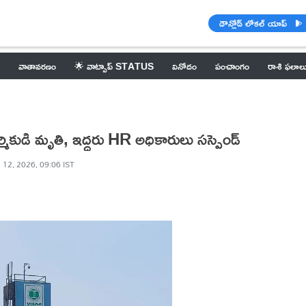
డౌన్లోడ్ లోకల్ యాప్
వాతావరణం
🌟 వాట్సాప్ STATUS
వినోదం
పంచాంగం
రాశి ఫలాల
ార్మికుడి మృతి, ఇద్దరు HR అధికారులు సస్పెండ్
 12, 2026, 09:06 IST