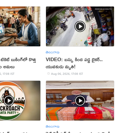
తెలంగాణ
 టికెట్ బుకింగ్‌లో కొత్త
VIDEO: బస్సు కింద పడ్డ బైకర్..
నం అమలు
యువకుడు మృతి!
, 17:08 IST
Aug 06, 2026, 17:08 IST
తెలంగాణ