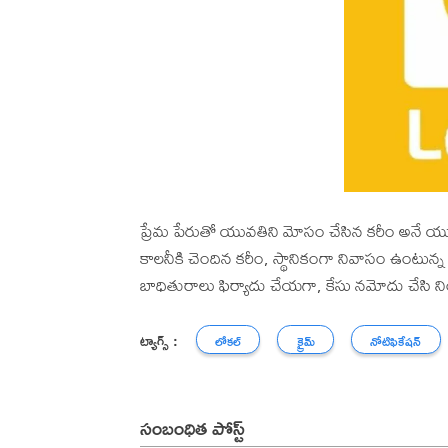
ప్రేమ పేరుతో యువతిని మోసం చేసిన కరీం అనే యువ
కాలనీకి చెందిన కరీం, స్థానికంగా నివాసం ఉంటున
బాధితురాలు ఫిర్యాదు చేయగా, కేసు నమోదు చేసి ని
ట్యాగ్స్ :
లోకల్
క్రైమ్
నోటిఫికేషన్
సంబంధిత పోస్ట్