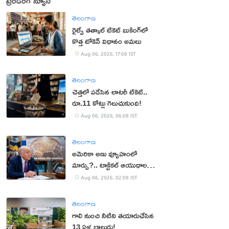
ట్రెండింగ్ న్యూస్
తెలంగాణ
రైల్వే తత్కాల్ టికెట్ బుకింగ్‌లో
కొత్త టోకెన్ విధానం అమలు
Aug 06, 2026, 17:08 IST
తెలంగాణ
చెత్తలో పడేసిన లాటరీ టికెట్..
రూ.11 కోట్లు గెలుచుకుంది!
Aug 06, 2026, 06:08 IST
తెలంగాణ
అమెరికా అణు వ్యూహంలో
మార్పు?.. టాక్టికల్ ఆయుధాలకు
ప్రాధాన్యం!
Aug 06, 2026, 02:08 IST
తెలంగాణ
గాలి నుంచి నీటిని తయారుచేసిన
13 ఏళ్ల బాలుడు!