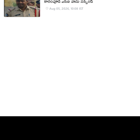
కారంపూడి ఎస్ఐ వాసు స‌స్పెండ్‌
Aug 05, 2026, 10:08 IST