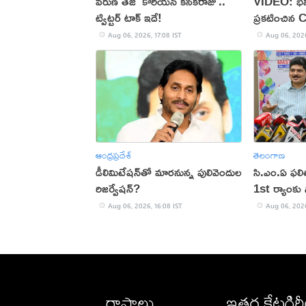
వరుణ్ తేజ్ 'కొరియన్ కనకరాజు'..
VIDEO: భవి
ట్విట్టర్ టాక్ ఇదే!
ప్రకటించిన 
Aug 06, 2026, 17:08 IST
Aug 06, 2026
ఆంధ్రప్రదేశ్
తెలంగాణ
డీలిమిటేషన్‌తో మారనున్న పులివెందుల
సి.ఎం.ఏ ఫల
రిజర్వేషన్?
1st ర్యాంకు స
Aug 06, 2026, 16:08 IST
Aug 06, 2026
రాష్ట్రాలు
ఇతర కేటగిర