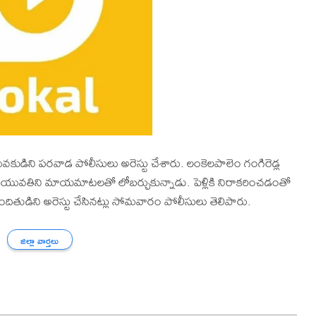
కుడిని పరవాడ పోలీసులు అరెస్టు చేశారు. లంకెలపాలెం గంగిరెడ్ల
్న యువతిని మాయమాటలతో లోబర్చుకున్నాడు. పెళ్లికి నిరాకరించడంతో
ందితుడిని అరెస్టు చేసినట్లు సోమవారం పోలీసులు తెలిపారు.
జిల్లా వార్తలు