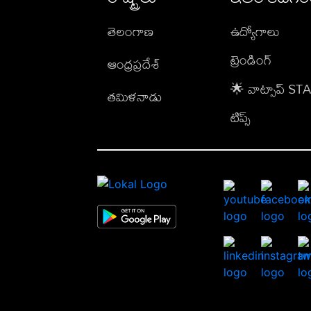
తెలంగాణ
ఉద్యోగాలు
ట్రెండింగ్
ఆంధ్రప్రదేశ్
🌟 వాట్సాప్ S
తమిళనాడు
టిప్స్