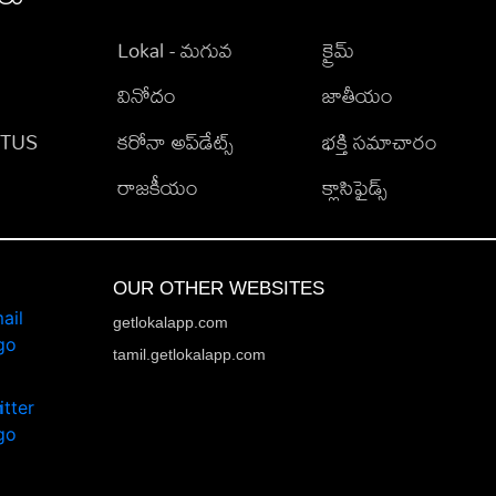
Lokal - మగువ
క్రైమ్
వినోదం
జాతీయం
TATUS
కరోనా అప్‌డేట్స్
భక్తి సమాచారం
రాజకీయం
క్లాసిఫైడ్స్
OUR OTHER WEBSITES
getlokalapp.com
tamil.getlokalapp.com