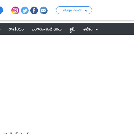
Telugu తెలుగు
ు
రాజకీయం
బంగారం-వెండి ధరలు
క్రైమ్
అనేకం