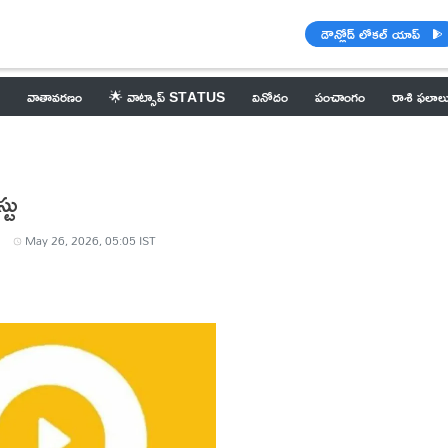
డౌన్లోడ్ లోకల్ యాప్
వాతావరణం
🌟 వాట్సాప్ STATUS
వినోదం
పంచాంగం
రాశి ఫలాల
టు
May 26, 2026, 05:05 IST