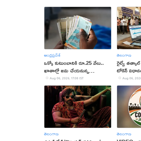
ఆంధ్రప్రదేశ్
తెలంగాణ
ఒక్కో కుటుంబానికి రూ.25 వేలు..
రైల్వే తత్కాల్
ఖాతాల్లో జ‌మ చేయ‌నున్న
టోకెన్ విధా
ప్ర‌భుత్వం..!
Aug 06, 2026, 17:08 IST
Aug 06, 2026
తెలంగాణ
తెలంగాణ