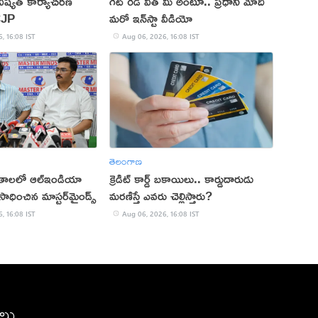
ష్యత్ కార్యాచరణ
గెట్ రెడీ విత్ మీ అంటూ.. ప్రధాని మోదీ
CJP
మరో ఇన్‌స్టా వీడియో
, 16:08 IST
Aug 06, 2026, 16:08 IST
తెలంగాణ
ితాలలో ఆల్ఇండియా
క్రెడిట్ కార్డ్ బకాయిలు.. కార్డుదారుడు
ాధించిన మాస్టర్‌మైండ్స్
మరణిస్తే ఎవరు చెల్లిస్తారు?
, 16:08 IST
Aug 06, 2026, 16:08 IST
ీలు