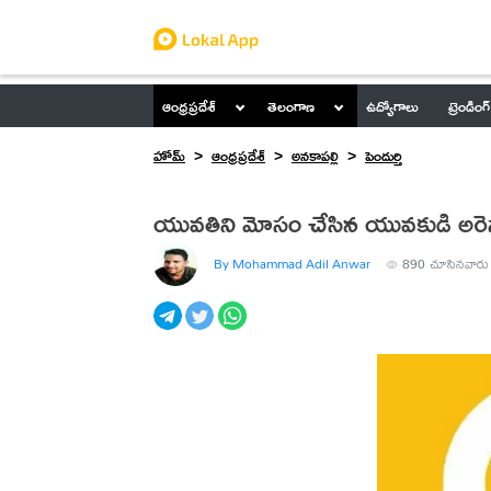
ఆంధ్రప్రదేశ్
తెలంగాణ
ఉద్యోగాలు
ట్రెండింగ్
హోమ్
ఆంధ్రప్రదేశ్
అనకాపల్లి
పెందుర్తి
యువతిని మోసం చేసిన యువకుడి అరెస్
By Mohammad Adil Anwar
890
చూసినవారు