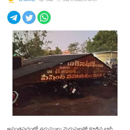
అనంతపురంలో ఉరుములు మెరుపులతో కూడిన భారీ