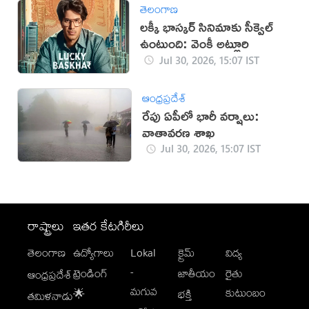
తెలంగాణ
లక్కీ భాస్కర్ సినిమాకు సీక్వెల్
ఉంటుంది: వెంకీ అట్లూరి
Jul 30, 2026, 15:07 IST
ఆంధ్రప్రదేశ్
రేపు ఏపీలో భారీ వర్షాలు:
వాతావరణ శాఖ
Jul 30, 2026, 15:07 IST
రాష్ట్రాలు
ఇతర కేటగిరీలు
తెలంగాణ
ఉద్యోగాలు
Lokal
క్రైమ్
విద్య
-
ట్రెండింగ్
జాతీయం
రైతు
ఆంధ్రప్రదేశ్
మగువ
కుటుంబం
🌟
భక్తి
తమిళనాడు