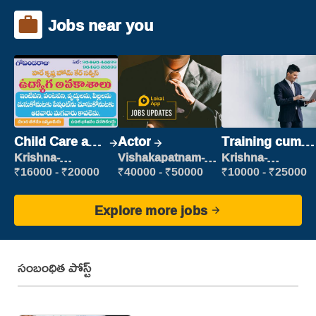
Jobs near you
Child Care and
Actor
Training cum
Patient care
Placement
Krishna-
Vishakapatnam-
Krishna-
vijayawada
new
vijayawada
₹16000 - ₹20000
₹40000 - ₹50000
₹10000 - ₹25000
Explore more jobs
సంబంధిత పోస్ట్