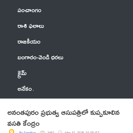
పంచాంగం
రాశి ఫలాలు
రాజకీయం
బంగారం-వెండి ధరలు
క్రైమ్
అనేకం
అనంతపురం ప్రభుత్వ ఆసుపత్రిలో కుప్పకూలిన
వసతి కేంద్రం
By Sandhya
2462
May 31, 2026, 01:05 IST