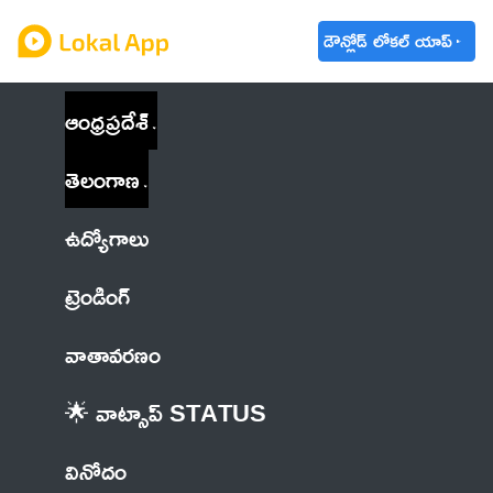
డౌన్లోడ్ లోకల్ యాప్
ఆంధ్రప్రదేశ్
తెలంగాణ
ఉద్యోగాలు
ట్రెండింగ్
వాతావరణం
🌟 వాట్సాప్ STATUS
వినోదం