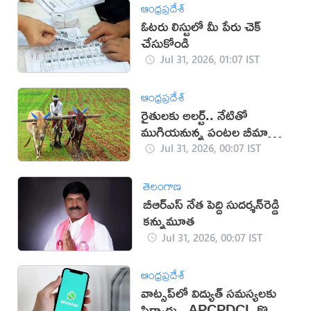
ఆంధ్రప్రదేశ్
ఓటరు లిస్టులో మీ పేరు చెక్
చేసుకోండి
Jul 31, 2026, 01:07 IST
ఆంధ్రప్రదేశ్
రైతులకు అలర్ట్.. నేటితో
ముగియనున్న పంటల బీమా
గడువు
Jul 31, 2026, 00:07 IST
తెలంగాణ
బీఆర్‌ఎస్ నేత పెద్ది సుదర్శన్‌రెడ్డి
కన్నుమూత
Jul 31, 2026, 00:07 IST
ఆంధ్రప్రదేశ్
వాట్సప్‌లో విద్యుత్ సమస్యలకు
ఫిర్యాదు.. APCPDCL కొత్త