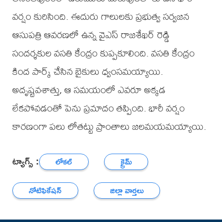
వర్షం కురిసింది. ఈదురు గాలులకు ప్రభుత్వ సర్వజన
ఆసుపత్రి ఆవరణలో ఉన్న వైఎస్ రాజశేఖర్ రెడ్డి
సందర్శకుల వసతి కేంద్రం కుప్పకూలింది. వసతి కేంద్రం
కింద పార్క్ చేసిన బైకులు ధ్వంసమయ్యాయి.
అదృష్టవశాత్తు, ఆ సమయంలో ఎవరూ అక్కడ
లేకపోవడంతో పెను ప్రమాదం తప్పింది. భారీ వర్షం
కారణంగా పలు లోతట్టు ప్రాంతాలు జలమయమయ్యాయి.
ట్యాగ్స్ :
లోకల్
క్రైమ్
నోటిఫికేషన్
జిల్లా వార్తలు