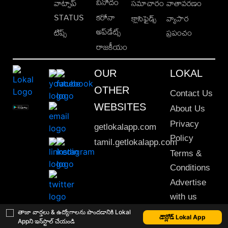
వినోదం
వాట్సాప్
సమాచారం
వాతావరణం
STATUS
కరోనా
క్లాసిఫైడ్స్
వ్యాపార
అప్‌డేట్స్
టిప్స్
ప్రపంచం
రాజకీయం
OUR
LOKAL
OTHER
Contact Us
WEBSITES
About Us
Privacy
getlokalapp.com
Policy
tamil.getlokalapp.com
Terms &
Conditions
Advertise
with us
Sitemap
తాజా వార్తలు & ఉద్యోగాలను పొందడానికి Lokal
డౌన్లోడ్ Lokal App
Appని ఇన్‌స్టాల్ చేయండి
This material may not be published, transmitted, rewritten or redistributed. © 2020 Lokal App. All rights reserved.