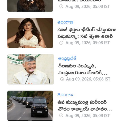
Aug 09, 2026, 05:08 IST
తెలంగాణ
మాజీ భర్తలు ఛీటింగ్ చేస్తుండగా
పట్టుకున్నా: నటి శ్వేతా తివారీ
Aug 09, 2026, 05:08 IST
ఆంధ్రప్రదేశ్
గిరిజనుల సంస్కృతి,
సంప్రదాయాలు దేశానికి
గర్వకారణం: సీఎం చంద్రబాబు
Aug 09, 2026, 05:08 IST
తెలంగాణ
ఉప ముఖ్యమంత్రి సురీందర్
చౌదరి కాన్వాయ్ వాహనం
ఢీకొని వ్యక్తి మృతి!
Aug 09, 2026, 05:08 IST