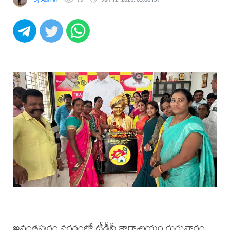
అనంతపురం నగరంలో టీడీపీ కార్యాలయం గురువారం