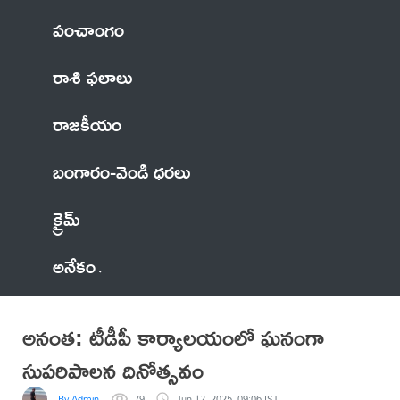
పంచాంగం
రాశి ఫలాలు
రాజకీయం
బంగారం-వెండి ధరలు
క్రైమ్
అనేకం
అనంత: టీడీపీ కార్యాలయంలో ఘనంగా
సుపరిపాలన దినోత్సవం
By Admin
79
Jun 12, 2025, 09:06 IST