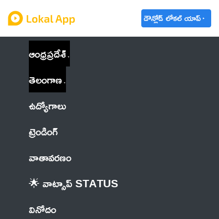
డౌన్లోడ్ లోకల్ యాప్
ఆంధ్రప్రదేశ్
తెలంగాణ
ఉద్యోగాలు
ట్రెండింగ్
వాతావరణం
🌟 వాట్సాప్ STATUS
వినోదం