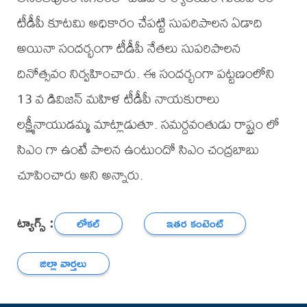
టీడీపీ కూటమి అధికారం చేపట్టి సుపరిపాలన ఏడాది
అయినా సందర్భంగా టీడీపీ నేతలు సుపరిపాలన
దినోత్సవం నిర్వహించారు. ఈ సందర్భంగా పట్టణంలోని
13 వ డివిజన్ మహిళ టీడీపీ నాయకురాలు
లక్ష్మీనాయుడమ్మ మాట్లాడుతూ. సమర్దవంతుడు రాష్ట్రం లో
సిఎం గా ఉంటే పాలన ఉంటుందో సిఎం చంద్రబాబు
చూపించారు అని అన్నారు.
ట్యాగ్స్ :
లోకల్
ఇతర కంటెంట్
జిల్లా వార్తలు