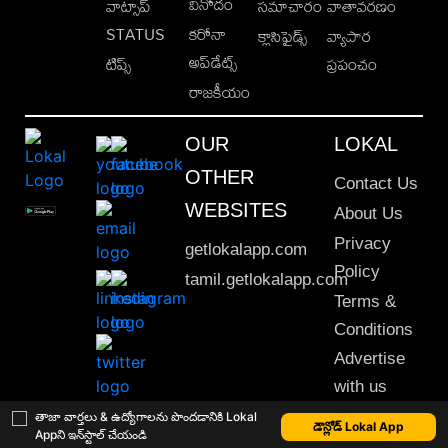
వినోదం
వాట్సాప్
సమాచారం
వాతావరణం
STATUS
కరోనా
క్లాసిఫైడ్స్
వ్యాపార
అప్‌డేట్స్
టిప్స్
ప్రపంచం
రాజకీయం
OUR
LOKAL
OTHER
Contact Us
WEBSITES
About Us
Privacy
getlokalapp.com
Policy
tamil.getlokalapp.com
Terms &
Conditions
Advertise
with us
Sitemap
తాజా వార్తలు & ఉద్యోగాలను పొందడానికి Lokal
డౌన్లోడ్ Lokal App
Appని ఇన్‌స్టాల్ చేయండి
This material may not be published, transmitted, rewritten or redistributed. © 2020 Lokal App. All rights reserved.