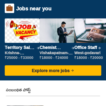
Jobs near you
Territory Sales
Chemist
Office Staff
Manager
Production
Krishna-
Vishakapatnam-
West-godavari
vijayawada
new
Executive
₹25000 - ₹33000
₹18000 - ₹24000
₹18000 - ₹20000
Explore more jobs
సంబంధిత పోస్ట్