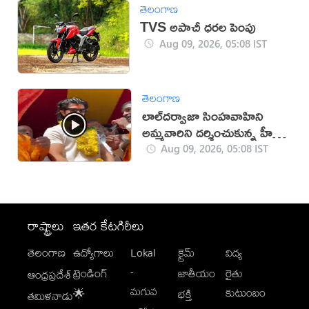
తెలంగాణ
TVS అపాచీ ధరల పెంపు
Aug 09, 2026, 05:08 IST
తెలంగాణ
లాల్‌దర్వాజా సింహవాహిని
అమ్మవారిని దర్శించుకున్న హీరో
విజయ్‌
Aug 09, 2026, 05:08 IST
రాష్ట్రాలు
ఇతర కేటగిరీలు
తెలంగాణ
ఉద్యోగాలు
Lokal
క్రైమ్
విద్య
-
ట్రెండింగ్
జాతీయం
రైతు
ఆంధ్రప్రదేశ్
మగువ
కుటుంబం
🌟
భక్తి
తమిళనాడు