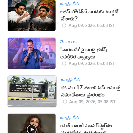
ఆంధ్రప్రదేశ్
జగన్ లోకేశ్‌నే ఎందుకు టార్గెట్
చేశారు?
Aug 09, 2026, 05:08 IST
తెలంగాణ
'వారణాసి'పై బండ్ల గణేష్
ఆసక్తికర వ్యాఖ్యలు
Aug 09, 2026, 05:08 IST
ఆంధ్రప్రదేశ్
ఈ నెల 17 నుంచి ఏపీ అసెంబ్లీ
సమావేశాలు ప్రారంభం
Aug 09, 2026, 05:08 IST
ఆంధ్రప్రదేశ్
యశ్ లాంటి సూపర్‌స్టార్‌ను
చూడలేదు: నయనతార