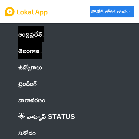
డౌన్లోడ్ లోకల్ యాప్
ఆంధ్రప్రదేశ్
తెలంగాణ
ఉద్యోగాలు
ట్రెండింగ్
వాతావరణం
🌟 వాట్సాప్ STATUS
వినోదం