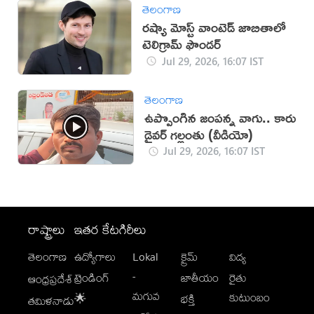
తెలంగాణ
రష్యా మోస్ట్ వాంటెడ్ జాబితాలో
టెలిగ్రామ్ ఫౌండర్
Jul 29, 2026, 16:07 IST
తెలంగాణ
ఉప్పొంగిన జంపన్న వాగు.. కారు
డ్రైవర్ గల్లంతు (వీడియో)
Jul 29, 2026, 16:07 IST
రాష్ట్రాలు
ఇతర కేటగిరీలు
తెలంగాణ
ఉద్యోగాలు
Lokal
క్రైమ్
విద్య
-
ట్రెండింగ్
జాతీయం
రైతు
ఆంధ్రప్రదేశ్
మగువ
కుటుంబం
🌟
భక్తి
తమిళనాడు