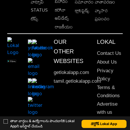
వినోదం
వాట్సాప్
సమాచారం
వాతావరణం
STATUS
కరోనా
క్లాసిఫైడ్స్
వ్యాపార
అప్‌డేట్స్
టిప్స్
ప్రపంచం
రాజకీయం
OUR
LOKAL
OTHER
Contact Us
WEBSITES
About Us
Privacy
getlokalapp.com
Policy
tamil.getlokalapp.com
Terms &
Conditions
Advertise
with us
Sitemap
తాజా వార్తలు & ఉద్యోగాలను పొందడానికి Lokal
డౌన్లోడ్ Lokal App
Appని ఇన్‌స్టాల్ చేయండి
This material may not be published, transmitted, rewritten or redistributed. © 2020 Lokal App. All rights reserved.