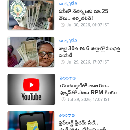
ఆంధ్రప్రదేశ్
ఏపీలో నేతన్నలకు రూ.25
వేలు.. అర్హతలివే!
Jul 30, 2026, 01:07 IST
ఆంధ్రప్రదేశ్
జులై 30న ఈ 6 జిల్లాల్లో పింఛన్ల
పంపిణీ
Jul 29, 2026, 17:07 IST
తెలంగాణ
యూట్యూబ్‌లో ఆదాయం..
వ్యూస్‌తో పాటు RPM కీలకం
Jul 29, 2026, 17:07 IST
తెలంగాణ
ఫ్లిప్‌కార్ట్ ఫ్రీడమ్ సేల్..
స్మార్ట్‌ఫోన్లు, టీవీలపై భారీ