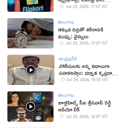
తగ్గింపు!
Jul 29, 2026, 17:07 IST
తెలంగాణ
తక్కువ నిద్రతో శరీరానికి
ముప్పు: వైద్యులు
Jul 29, 2026, 17:07 IST
ఆంధ్రప్రదేశ్
పోలీసులకు అన్ని విధాలుగా
సహకరిస్తాం: ధర్మాన కృష్ణదాస్
(వీడియో)
Jul 29, 2026, 16:07 IST
తెలంగాణ
జూబ్లీహిల్స్ సీఐ శ్రీనివాస్ రెడ్డి
ఆడియో లీక్
Jul 29, 2026, 16:07 IST