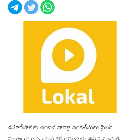
డి.హీరేహల్‌కు చెందిన నాగెళ్ల వెంకటేసులు సైబర్
మోసాలపై అవగాహన కల్పించేందుకు తన కుమారుడి