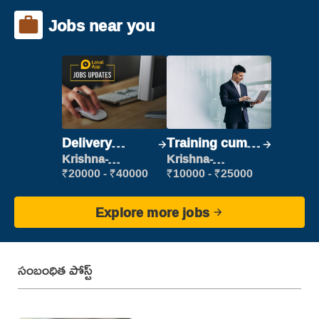
Jobs near you
Delivery
Training cum
Executive
Placement
Krishna-
Krishna-
vijayawada
vijayawada
₹20000 - ₹40000
₹10000 - ₹25000
Explore more jobs
సంబంధిత పోస్ట్