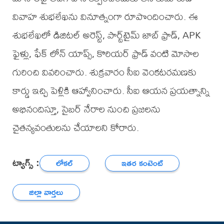
వివాహ శుభలేఖను వినూత్నంగా రూపొందించారు. ఈ
శుభలేఖలో డిజిటల్ అరెస్ట్, పార్ట్‌టైమ్ జాబ్ ఫ్రాడ్, APK
ఫైళ్లు, ఫేక్ లోన్ యాప్స్, కొరియర్ ఫ్రాడ్ వంటి మోసాల
గురించి వివరించారు. శుక్రవారం సీఐ వెంకటరమణకు
కార్డు ఇచ్చి పెళ్లికి ఆహ్వానించారు. సీఐ ఆయన ప్రయత్నాన్ని
అభినందిస్తూ, సైబర్ నేరాల నుంచి ప్రజలను
చైతన్యవంతులను చేయాలని కోరారు.
ట్యాగ్స్ :
లోకల్
ఇతర కంటెంట్
జిల్లా వార్తలు