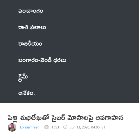
పంచాంగం
రాశి ఫలాలు
రాజకీయం
బంగారం-వెండి ధరలు
క్రైమ్
అనేకం
పెళ్లి శుభలేఖతో సైబర్ మోసాలపై అవగాహన
By saamreen
1553
Jun 13, 2026, 04:06 IST