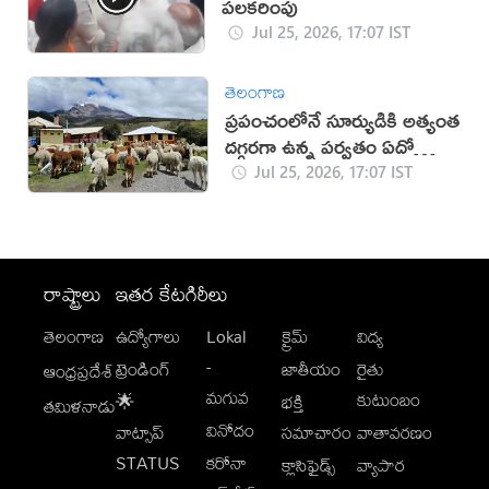
పలకరింపు
Jul 25, 2026, 17:07 IST
తెలంగాణ
ప్రపంచంలోనే సూర్యుడికి అత్యంత
దగ్గరగా ఉన్న పర్వతం ఏదో
తెలుసా?
Jul 25, 2026, 17:07 IST
రాష్ట్రాలు
ఇతర కేటగిరీలు
తెలంగాణ
ఉద్యోగాలు
Lokal
క్రైమ్
విద్య
-
ట్రెండింగ్
జాతీయం
రైతు
ఆంధ్రప్రదేశ్
మగువ
కుటుంబం
🌟
భక్తి
తమిళనాడు
వినోదం
వాట్సాప్
సమాచారం
వాతావరణం
STATUS
కరోనా
క్లాసిఫైడ్స్
వ్యాపార