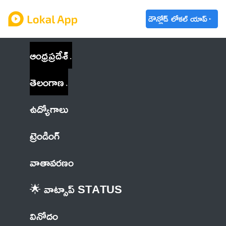
డౌన్లోడ్ లోకల్ యాప్
ఆంధ్రప్రదేశ్
తెలంగాణ
ఉద్యోగాలు
ట్రెండింగ్
వాతావరణం
🌟 వాట్సాప్ STATUS
వినోదం