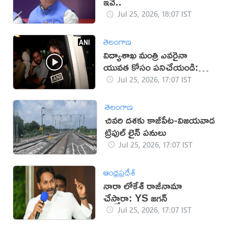
ఇవే..
Jul 25, 2026, 18:07 IST
తెలంగాణ
విద్యాశాఖ మంత్రి ఎవరైనా
యువత కోసం పనిచేయండి:
సీజేపీ
Jul 25, 2026, 17:07 IST
తెలంగాణ
చివరి దశకు కాజీపేట-విజయవాడ
ట్రిపుల్ లైన్ పనులు
Jul 25, 2026, 17:07 IST
ఆంధ్రప్రదేశ్
నారా లోకేశ్ రాజీనామా
చేస్తారా: YS జగన్
Jul 25, 2026, 17:07 IST