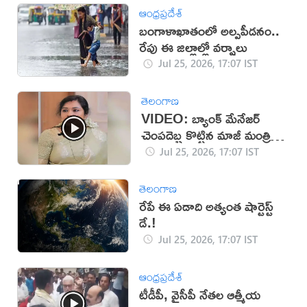
ఆంధ్రప్రదేశ్
బంగాళాఖాతంలో అల్పపీడనం..
రేపు ఈ జిల్లాల్లో వర్షాలు
Jul 25, 2026, 17:07 IST
తెలంగాణ
VIDEO: బ్యాంక్ మేనేజర్
చెంపదెబ్బ కొట్టిన మాజీ మంత్రి
కూతురు
Jul 25, 2026, 17:07 IST
తెలంగాణ
రేపే ఈ ఏడాది అత్యంత షార్టెస్ట్
డే.!
Jul 25, 2026, 17:07 IST
ఆంధ్రప్రదేశ్
టీడీపీ, వైసీపీ నేతల ఆత్మీయ