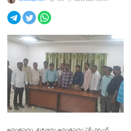
అనంతపురం: శుక్రవారం అనంతపురం ఏపీ వర్కింగ్