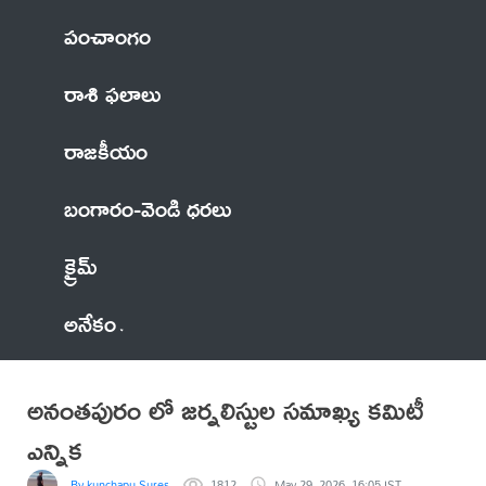
పంచాంగం
రాశి ఫలాలు
రాజకీయం
బంగారం-వెండి ధరలు
క్రైమ్
అనేకం
అనంతపురం లో జర్నలిస్టుల సమాఖ్య కమిటీ
ఎన్నిక
By kunchapu Suresh
1812
May 29, 2026, 16:05 IST