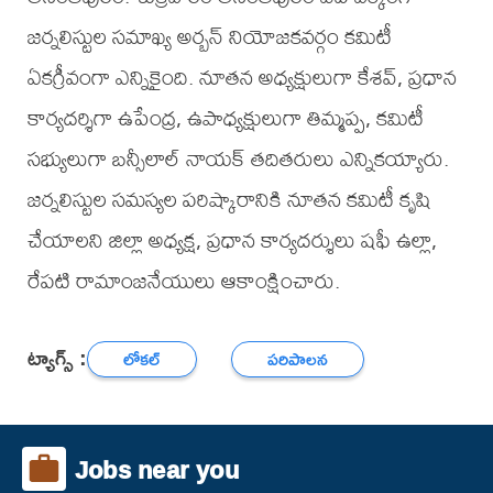
జర్నలిస్టుల సమాఖ్య అర్బన్ నియోజకవర్గం కమిటీ
ఏకగ్రీవంగా ఎన్నికైంది. నూతన అధ్యక్షులుగా కేశవ్, ప్రధాన
కార్యదర్శిగా ఉపేంద్ర, ఉపాధ్యక్షులుగా తిమ్మప్ప, కమిటీ
సభ్యులుగా బన్సీలాల్ నాయక్ తదితరులు ఎన్నికయ్యారు.
జర్నలిస్టుల సమస్యల పరిష్కారానికి నూతన కమిటీ కృషి
చేయాలని జిల్లా అధ్యక్ష, ప్రధాన కార్యదర్శులు షఫీ ఉల్లా,
రేపటి రామాంజనేయులు ఆకాంక్షించారు.
ట్యాగ్స్ :
లోకల్
పరిపాలన
Jobs near you