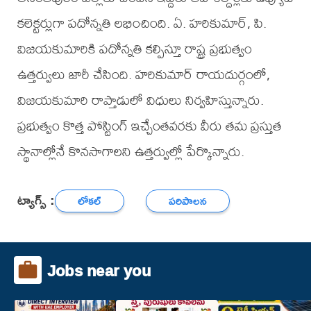
కలెక్టర్లుగా పదోన్నతి లభించింది. ఏ. హరికుమార్, పి.
విజయకుమారికి పదోన్నతి కల్పిస్తూ రాష్ట్ర ప్రభుత్వం
ఉత్తర్వులు జారీ చేసింది. హరికుమార్ రాయదుర్గంలో,
విజయకుమారి రాప్తాడులో విధులు నిర్వహిస్తున్నారు.
ప్రభుత్వం కొత్త పోస్టింగ్ ఇచ్చేంతవరకు వీరు తమ ప్రస్తుత
స్థానాల్లోనే కొనసాగాలని ఉత్తర్వుల్లో పేర్కొన్నారు.
ట్యాగ్స్ :
లోకల్
పరిపాలన
Jobs near you