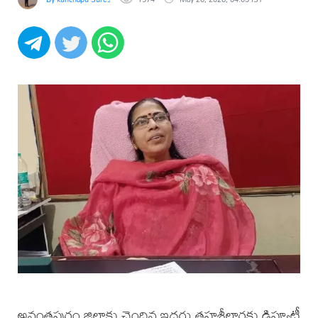
అనంతపురం జిల్లాకు చెందిన ఇద్దరు తహశీల్దార్లకు డిప్యూటీ