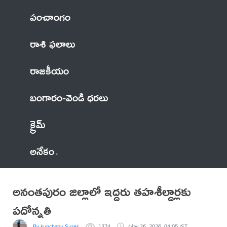
పంచాంగం
రాశి ఫలాలు
రాజకీయం
బంగారం-వెండి ధరలు
క్రైమ్
అనేకం
అనంతపురం జిల్లాలో ఇద్దరు తహశీల్దార్లకు
పదోన్నతి
By kunchapu Suresh
1374
May 26, 2026, 04:05 IST