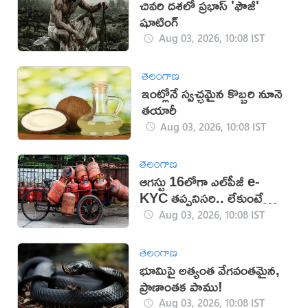
చివరి దశలో ప్రభాస్ 'ఫౌజీ'
షూటింగ్
Aug 03, 2026, 10:08 IST
తెలంగాణ
ఇంట్లోనే స్వచ్ఛమైన కొబ్బరి నూనె
తయారీ
Aug 03, 2026, 10:08 IST
తెలంగాణ
ఆగస్టు 16లోగా ఎల్‌పీజీ e-
KYC తప్పనిసరి.. లేకుంటే
సబ్సిడీ బంద్!
Aug 03, 2026, 10:08 IST
తెలంగాణ
భూమిపై అత్యంత వేగవంతమైన,
ప్రాణాంతక పాము!
Aug 03, 2026, 10:08 IST