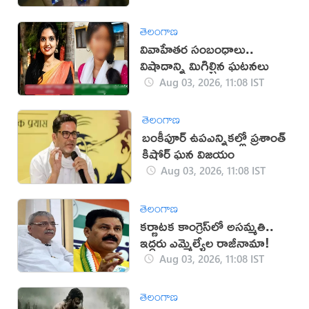
తెలంగాణ
వివాహేతర సంబంధాలు..
విషాదాన్ని మిగిల్చిన ఘటనలు
Aug 03, 2026, 11:08 IST
తెలంగాణ
బంకీపూర్ ఉపఎన్నికల్లో ప్రశాంత్
కిషోర్ ఘన విజయం
Aug 03, 2026, 11:08 IST
తెలంగాణ
కర్ణాటక కాంగ్రెస్‌లో అసమ్మతి..
ఇద్దరు ఎమ్మెల్యేల రాజీనామా!
Aug 03, 2026, 11:08 IST
తెలంగాణ