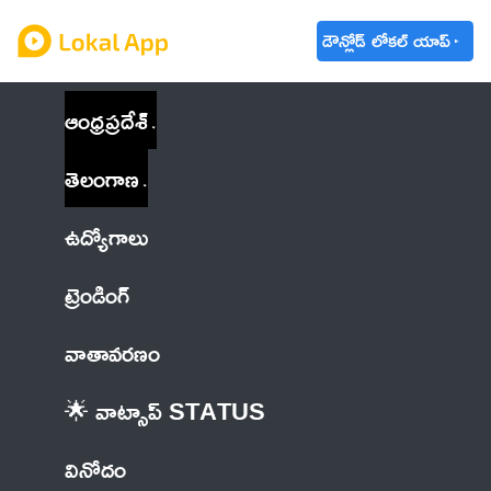
డౌన్లోడ్ లోకల్ యాప్
ఆంధ్రప్రదేశ్
తెలంగాణ
ఉద్యోగాలు
ట్రెండింగ్
వాతావరణం
🌟 వాట్సాప్ STATUS
వినోదం