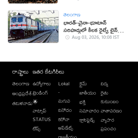
తెలంగాణ
భారత్-చైనా-భూటాన్
సరిహద్దులో కీలక రైల్వే లైన్
నిర్మాణం
Aug 03, 2026, 10:08 IST
రాష్ట్రాలు
ఇతర కేటగిరీలు
తెలంగాణ
ఉద్యోగాలు
Lokal
క్రైమ్
విద్య
-
ట్రెండింగ్
జాతీయం
రైతు
ఆంధ్రప్రదేశ్
మగువ
కుటుంబం
🌟
భక్తి
తమిళనాడు
వినోదం
వాట్సాప్
సమాచారం
వాతావరణం
STATUS
కరోనా
క్లాసిఫైడ్స్
వ్యాపార
అప్‌డేట్స్
టిప్స్
ప్రపంచం
రాజకీయం