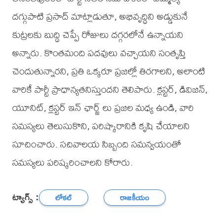
దగ్గుపాటి ప్రసాద్ మాట్లాడుతూ, అభివృద్ధిని అడ్డుకునే
కుట్రలకు బుద్ధి చెప్పే రోజులు దగ్గరలోనే ఉన్నాయని
అన్నారు. కొంతమంది పదవులు వచ్చాయని సంతృప్తి
చెందుతున్నారని, ప్రతి ఒక్కరూ ప్రజల్లో తిరగాలని, అలాంటి
వారికే పార్టీ ప్రాధాన్యతనిస్తుందని తెలిపారు. క్లస్టర్, డివిజన్,
యూనిట్, క్లస్టర్ ఇన్ ఛార్జ్ లు ప్రజల మధ్య ఉండి, వారి
సమస్యలు తెలుసుకొని, పరిష్కారానికి కృషి చేయాలని
సూచించారు. సచివాలయ సిబ్బంది సమన్వయంతో
సమస్యలు పరిష్కరించాలని కోరారు.
ట్యాగ్స్ :
లోకల్
రాజకీయం