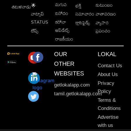
మగువ
కుటుంబం
🌟
భక్తి
తమిళనాడు
వినోదం
వాట్సాప్
సమాచారం
వాతావరణం
STATUS
కరోనా
క్లాసిఫైడ్స్
వ్యాపార
అప్‌డేట్స్
టిప్స్
ప్రపంచం
రాజకీయం
OUR
LOKAL
OTHER
Contact Us
WEBSITES
About Us
Privacy
getlokalapp.com
Policy
tamil.getlokalapp.com
Terms &
Conditions
Advertise
with us