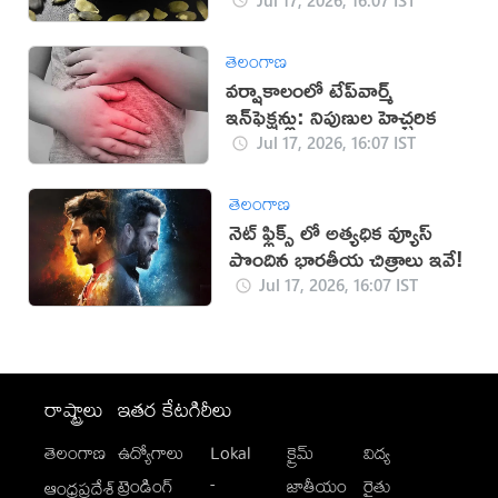
తెలంగాణ
వర్షాకాలంలో టేప్‌వార్మ్
ఇన్‌ఫెక్షన్లు: నిపుణుల హెచ్చరిక
Jul 17, 2026, 16:07 IST
తెలంగాణ
నెట్ ఫ్లిక్స్ లో అత్యధిక వ్యూస్
పొందిన భారతీయ చిత్రాలు ఇవే!
Jul 17, 2026, 16:07 IST
రాష్ట్రాలు
ఇతర కేటగిరీలు
తెలంగాణ
ఉద్యోగాలు
Lokal
క్రైమ్
విద్య
-
ట్రెండింగ్
జాతీయం
రైతు
ఆంధ్రప్రదేశ్