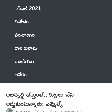
ఐపీఎల్ 2021
వినోదం
పంచాంగం
రాశి ఫలాలు
రాజకీయం
అనేకం
అభివృద్ధి చేస్తుంటే.. కుట్రలు చేసి
అడ్డుకుంటున్నారు: ఎమ్మెల్యే
By kunchapu
557
Apr 27, 2026, 08:04 IST