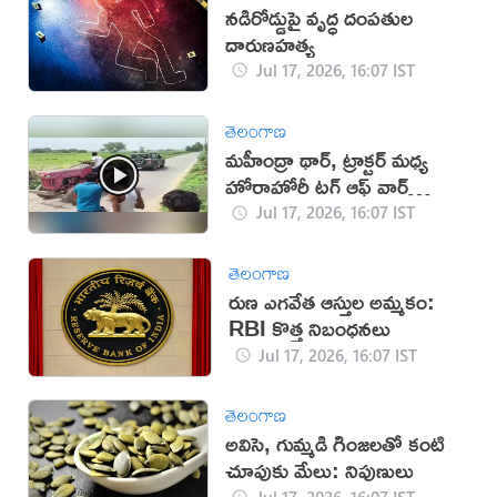
నడిరోడ్డుపై వృద్ధ దంపతుల
దారుణహత్య
Jul 17, 2026, 16:07 IST
తెలంగాణ
మహీంద్రా థార్, ట్రాక్టర్ మధ్య
హోరాహోరీ టగ్ ఆఫ్ వార్
(వీడియో)
Jul 17, 2026, 16:07 IST
తెలంగాణ
రుణ ఎగవేత ఆస్తుల అమ్మకం:
RBI కొత్త నిబంధనలు
Jul 17, 2026, 16:07 IST
తెలంగాణ
అవిసె, గుమ్మడి గింజలతో కంటి
చూపుకు మేలు: నిపుణులు
Jul 17, 2026, 16:07 IST