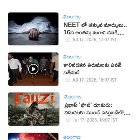
తెలంగాణ
NEET లో తక్కువ మార్కులు..
16వ అంతస్తు నుంచి దూకి
ఆత్మహత్య
Jul 17, 2026, 17:07 IST
తెలంగాణ
కాలినడకన తిరుమలకు పవన్‌
సతీమణి
Jul 17, 2026, 16:07 IST
తెలంగాణ
ప్రభాస్ 'ఫౌజీ' దూకుడు:
విడుదలకు ముందే పెట్టుబడిలో
సగం రికవరీ!
Jul 17, 2026, 16:07 IST
తెలంగాణ