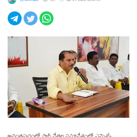
అనంతపురంలో పార్టీ నేతల సమావేశంలో ఎమ్మెల్యే