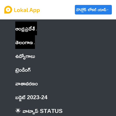
డౌన్లోడ్ లోకల్ యాప్
ఆంధ్రప్రదేశ్
తెలంగాణ
ఉద్యోగాలు
ట్రెండింగ్
వాతావరణం
బడ్జెట్ 2023-24
🌟 వాట్సాప్ STATUS