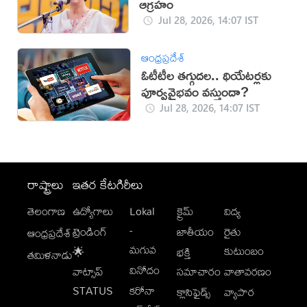
ఆగ్రహం
Jul 28, 2026, 14:07 IST
ఆంధ్రప్రదేశ్
ఓటీటీల తగ్గుదల.. థియేటర్లకు
పూర్వవైభవం వస్తుందా?
Jul 28, 2026, 14:07 IST
రాష్ట్రాలు
ఇతర కేటగిరీలు
తెలంగాణ
ఉద్యోగాలు
Lokal
క్రైమ్
విద్య
-
ట్రెండింగ్
జాతీయం
రైతు
ఆంధ్రప్రదేశ్
మగువ
కుటుంబం
🌟
భక్తి
తమిళనాడు
వినోదం
వాట్సాప్
సమాచారం
వాతావరణం
STATUS
కరోనా
క్లాసిఫైడ్స్
వ్యాపార