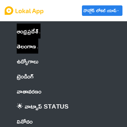
డౌన్లోడ్ లోకల్ యాప్
ఆంధ్రప్రదేశ్
తెలంగాణ
ఉద్యోగాలు
ట్రెండింగ్
వాతావరణం
🌟 వాట్సాప్ STATUS
వినోదం