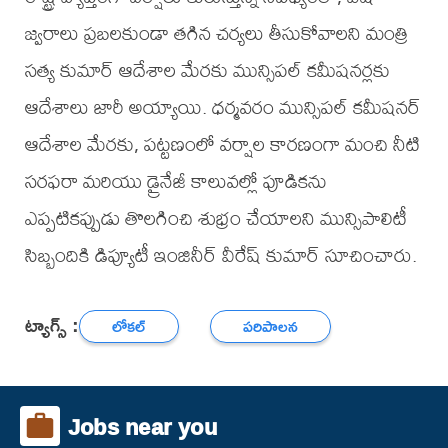
జ్వరాలు ప్రబలకుండా తగిన చర్యలు తీసుకోవాలని మంత్రి
సత్య కుమార్ ఆదేశాల మేరకు మున్సిపల్ కమీషనర్లకు
ఆదేశాలు జారీ అయ్యాయి. ధర్మవరం మున్సిపల్ కమీషనర్
ఆదేశాల మేరకు, పట్టణంలో వర్షాల కారణంగా మంచి నీటి
సరఫరా మరియు డ్రైనేజీ కాలువల్లో పూడికను
ఎప్పటికప్పుడు తొలగించి శుభ్రం చేయాలని మున్సిపాలిటీ
సిబ్బందికి డిప్యూటీ ఇంజినీర్ వీరేష్ కుమార్ సూచించారు.
ట్యాగ్స్ :
లోకల్
పరిపాలన
Jobs near you