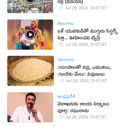
రద్దీ (వీడియో)
Jul 28, 2026, 16:07 IST
తెలంగాణ
ఒకే యువకుడితో ముగ్గురు సిస్టర్స్
పెళ్లి.. ఊహించని ట్విస్ట్
Jul 28, 2026, 15:07 IST
తెలంగాణ
గసగసాలతో నిద్ర, ఎముకలు,
గుండెకు మేలు: నిపుణులు
Jul 28, 2026, 15:07 IST
ఆంధ్రప్రదేశ్
నెలాఖరుకు ఆలయ నిర్మాణం
పూర్తి: రఘురామ
Jul 28, 2026, 15:07 IST