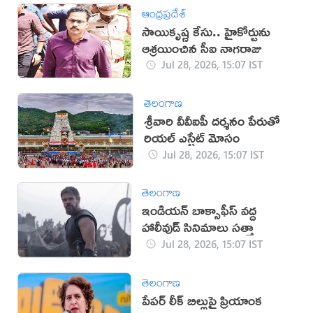
ఆంధ్రప్రదేశ్
సాయికృష్ణ కేసు.. హైకోర్టును
ఆశ్రయించిన సీఐ నాగరాజు
Jul 28, 2026, 15:07 IST
తెలంగాణ
శ్రీవారి వీవీఐపీ దర్శనం పేరుతో
రియల్ ఎస్టేట్ మోసం
Jul 28, 2026, 15:07 IST
తెలంగాణ
ఇండియన్ బాక్సాఫీస్ వద్ద
హాలీవుడ్ సినిమాలు సత్తా
Jul 28, 2026, 15:07 IST
తెలంగాణ
పేపర్ లీక్ బిల్లుపై ప్రియాంక