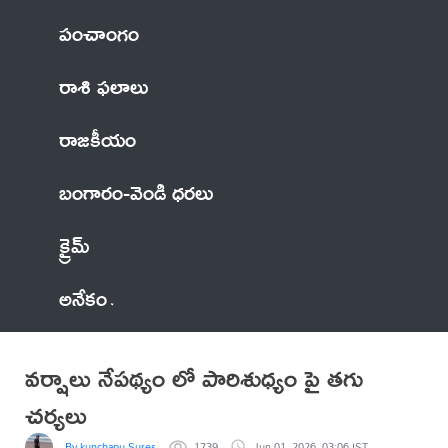
పంచాంగం
రాశి ఫలాలు
రాజకీయం
బంగారం-వెండి ధరలు
క్రైమ్
అనేకం
వర్షాలు నేపథ్యం లో పారిశుధ్యం పై తగు
చర్యలు
By kunchapu Suresh
1739
Jun 01, 2026, 03:06 IST