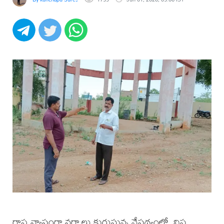
రాష్ట్ర వ్యాప్తంగా వర్షాలు కురుస్తున్న నేపథ్యంలో, విష