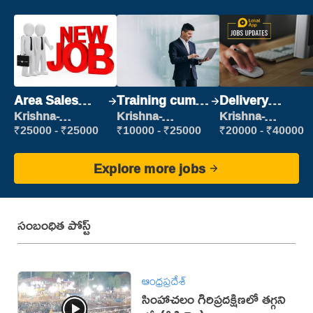
Area Sales
Training cum
Delivery
Manager (Field
Placement
Executive
Krishna-
Krishna-
Krishna-
vijayawada
vijayawada
vijayawada
Sales)
₹25000 - ₹25000
₹10000 - ₹25000
₹20000 - ₹40000
Explore more jobs
సంబంధిత పోస్ట్
ఆంధ్రప్రదేశ్
సింహాచలం గిరిప్రదక్షిణలో తగ్గని