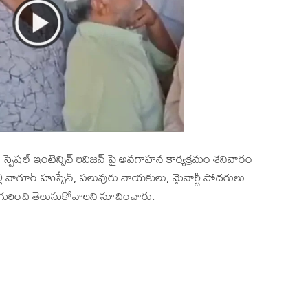
్పెషల్ ఇంటెన్సివ్ రివిజన్ పై అవగాహన కార్యక్రమం శనివారం
ి నాగూర్ హుస్సేన్, పలువురు నాయకులు, మైనార్టీ సోదరులు
ిజన్ గురించి తెలుసుకోవాలని సూచించారు.