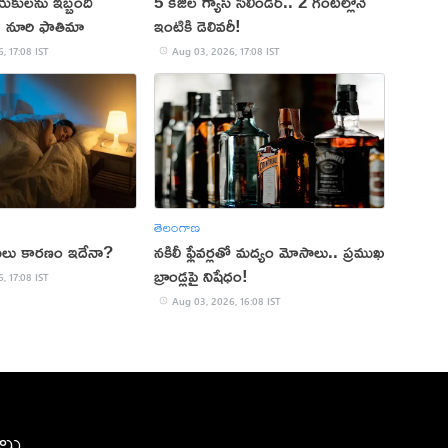
యకులను ఇబ్బంది
5 కేజీల గ్యాస్ సిలిండర్.. 2 గంటల్లోనే
ు: నూరి ఫాతిమా
ఇంటికి డెలివరీ!
, 17:08 IST
Aug 03, 2026, 17:08 IST
తెలంగాణ
 అసలు కారణం ఇదేనా?
నకిలీ ఫ్లేవర్లతో మద్యం మోసాలు.. ప్రముఖ
బ్రాండ్లపై నిషేధం!
, 17:08 IST
Aug 03, 2026, 16:08 IST
ీలు