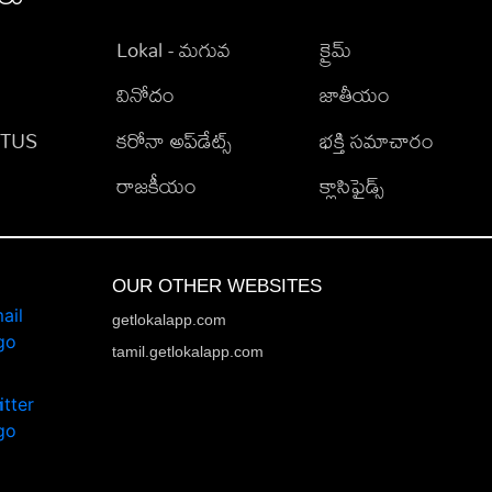
Lokal - మగువ
క్రైమ్
వినోదం
జాతీయం
TATUS
కరోనా అప్‌డేట్స్
భక్తి సమాచారం
రాజకీయం
క్లాసిఫైడ్స్
OUR OTHER WEBSITES
getlokalapp.com
tamil.getlokalapp.com