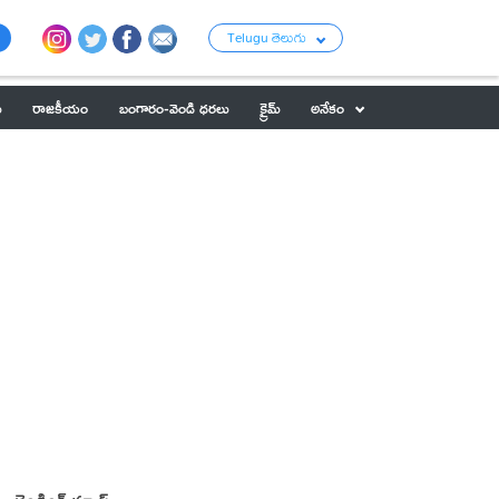
Telugu తెలుగు
ు
రాజకీయం
బంగారం-వెండి ధరలు
క్రైమ్
అనేకం