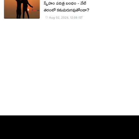
స్నేహం పవిత్ర బంధం - నేటి
తరంలో కనుమరుగవుతోందా?
Aug 02, 2026, 12:08 IST