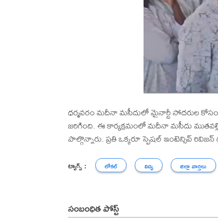
ధర్మవరం మదీనా మసీదులో మైనార్టీ సోదరుల కోసం స
జరిగింది. ఈ కార్యక్రమంలో మదీనా మసీదు ముతవల్ల
పాల్గొన్నారు. ప్రతి ఒక్కరూ స్పెషల్ ఇంటెన్సివ్ రివ
ట్యాగ్స్ :
లోకల్
విద్య
జిల్లా వార్తలు
సంబంధిత పోస్ట్