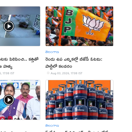
తెలంగాణ
కు పిలిపించి.. కత్తితో
రెండు ఉప ఎన్నికల్లో బీజేపీ ఓటమి:
ణ హత్య
పార్టీలో కలవరం
, 17:08 IST
Aug 03, 2026, 17:08 IST
తెలంగాణ