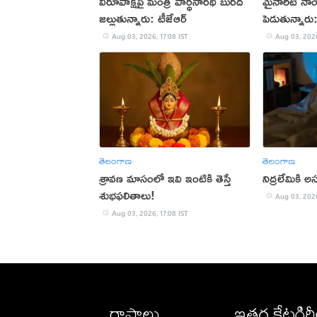
విరూపాక్షిపై మంత్రి పార్థసారథి బురద
మైనారిటీ నా
జల్లుతున్నారు: టీజేఆర్
పెడుతున్నార
Aug 03, 2026, 17:08 IST
Aug 03, 2026
తెలంగాణ
తెలంగాణ
శ్రావణ మాసంలో ఇవి ఇంటికి తెస్తే
నిద్రలేమికి
శుభఫలితాలు!
Aug 03, 2026
Aug 03, 2026, 17:08 IST
రాష్ట్రాలు
ఇతర కేటగిర