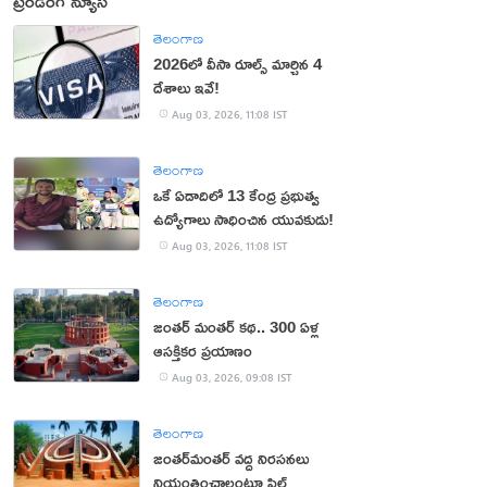
ట్రెండింగ్ న్యూస్
తెలంగాణ
2026లో వీసా రూల్స్ మార్చిన 4
దేశాలు ఇవే!
Aug 03, 2026, 11:08 IST
తెలంగాణ
ఒకే ఏడాదిలో 13 కేంద్ర ప్రభుత్వ
ఉద్యోగాలు సాధించిన యువకుడు!
Aug 03, 2026, 11:08 IST
తెలంగాణ
జంతర్‌ మంతర్‌ కథ.. 300 ఏళ్ల
ఆసక్తికర ప్రయాణం
Aug 03, 2026, 09:08 IST
తెలంగాణ
జంతర్‌మంతర్‌ వద్ద నిరసనలు
నియంత్రించాలంటూ పిల్