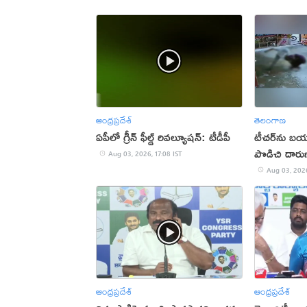
ఆంధ్రప్రదేశ్
తెలంగాణ
ఏపీలో గ్రీన్ ఫీల్డ్ రివల్యూషన్: టీడీపీ
టీచర్‌ను బయట
పొడిచి దారు
Aug 03, 2026, 17:08 IST
Aug 03, 2026
ఆంధ్రప్రదేశ్
ఆంధ్రప్రదేశ్