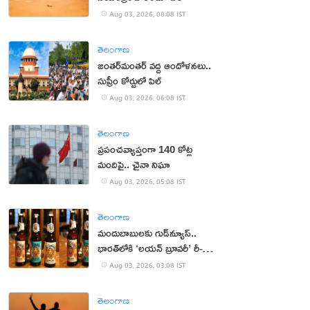
Aug 03, 2026, 08:08 IST
తెలంగాణ
జంతర్‌మంతర్‌ వద్ద ఆందోళనలు..
సుప్రీం కోర్టులో పిల్
Aug 03, 2026, 06:08 IST
తెలంగాణ
ప్రపంచవ్యాప్తంగా 140 కోట్ల
మందిపై.. చైనా నిఘా
Aug 03, 2026, 05:08 IST
తెలంగాణ
మందుబాబులకు గుడ్‌న్యూస్..
భారత్‌లోకి ‘లయన్ బ్రూవరీ’ రీ-
ఎంట్రీ
Aug 03, 2026, 03:08 IST
తెలంగాణ