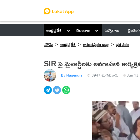
ఆంధ్రప్రదేశ్
తెలంగాణ
ఉద్యోగాలు
ట్రెండింగ్
హోమ్
ఆంధ్రప్రదేశ్
అనంతపురం జిల్లా
ధర్మవరం
SIR పై మైనార్టీలకు అవగాహన కార్యక్
By Nagendra
3947
చూసినవారు
Jun 13,