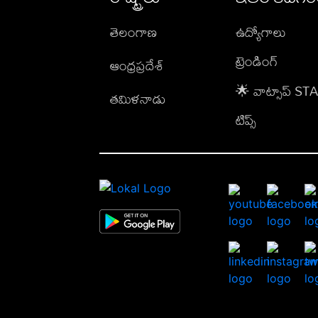
తెలంగాణ
ఉద్యోగాలు
ట్రెండింగ్
ఆంధ్రప్రదేశ్
🌟 వాట్సాప్ S
తమిళనాడు
టిప్స్