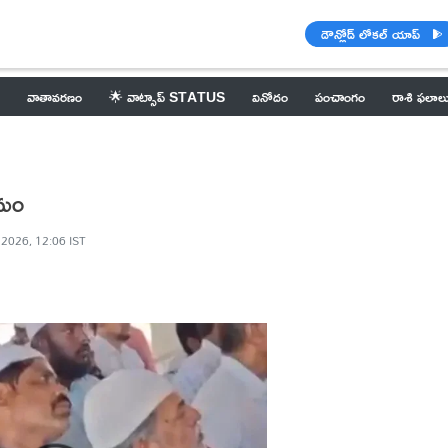
డౌన్లోడ్ లోకల్ యాప్
వాతావరణం
🌟 వాట్సాప్ STATUS
వినోదం
పంచాంగం
రాశి ఫలాల
రమం
 2026, 12:06 IST