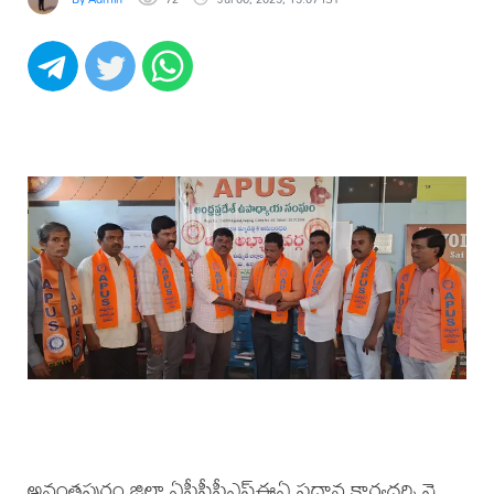
అనంతపురం జిల్లా ఏపీసీపీఎస్ఈఏ ప్రధాన కార్యదర్శి వై.