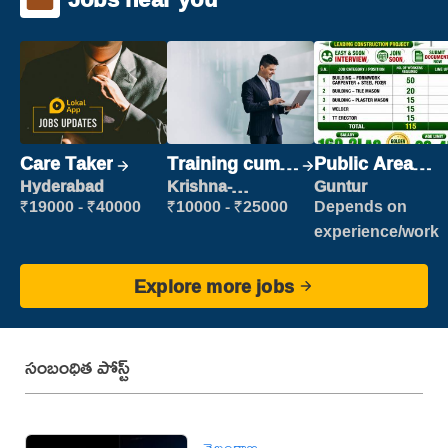
Care Taker
Training cum
Public Area
Placement
Cleaner
Hyderabad
Krishna-
Guntur
vijayawada
₹19000 - ₹40000
₹10000 - ₹25000
Depends on
experience/work
Explore more jobs
సంబంధిత పోస్ట్
తెలంగాణ