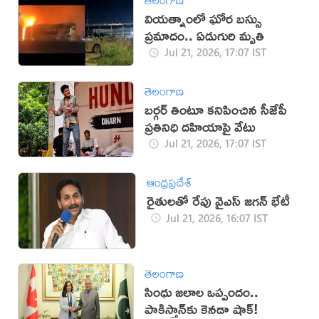
వియత్నాంలో ఘోర బస్సు
ప్రమాదం.. ఏడుగురి మృతి
Jul 21, 2026, 17:07 IST
తెలంగాణ
బర్గర్ తింటూ కనిపించిన సీజేపీ
ప్రతినిధి దహియాపై వేటు
Jul 21, 2026, 17:07 IST
ఆంధ్రప్రదేశ్
రైతులతో రేపు వైఎస్ జగన్ భేటీ
Jul 21, 2026, 16:07 IST
తెలంగాణ
సింధు జలాల ఒప్పందం..
పాకిస్తాన్‌కు కెనడా షాక్!