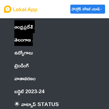
డౌన్లోడ్ లోకల్ యాప్
ఆంధ్రప్రదేశ్
తెలంగాణ
ఉద్యోగాలు
ట్రెండింగ్
వాతావరణం
బడ్జెట్ 2023-24
🌟 వాట్సాప్ STATUS