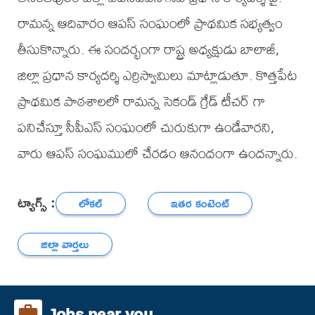
రామన్న ఆదివారం ఆపస్ సంఘంలో ప్రాథమిక సభ్యత్వం
తీసుకొన్నారు. ఈ సందర్భంగా రాష్ట్ర అధ్యక్షుడు బాలాజీ,
జిల్లా ప్రధాన కార్యదర్శి ఎర్రిస్వామిలు మాట్లాడుతూ. కొత్తపేట
ప్రాథమిక పాఠశాలలో రామన్న సెకండ్ గ్రేడ్ టీచర్ గా
పనిచేస్తూ సీపీఎస్ సంఘంలో చురుకుగా ఉండేవారని,
వారు ఆపస్ సంఘములో చేరడం ఆనందంగా ఉందన్నారు.
ట్యాగ్స్ :
లోకల్
ఇతర కంటెంట్
జిల్లా వార్తలు
Jobs near you