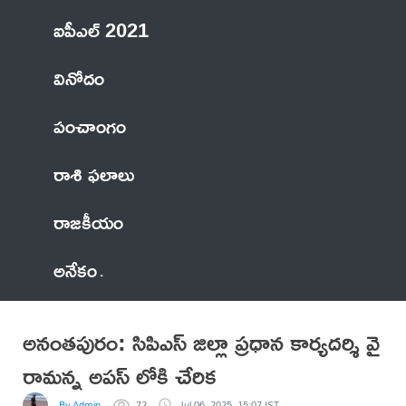
ఐపీఎల్ 2021
వినోదం
పంచాంగం
రాశి ఫలాలు
రాజకీయం
అనేకం
అనంతపురం: సిపిఎస్ జిల్లా ప్రధాన కార్యదర్శి వై
రామన్న అపస్ లోకి చేరిక
By Admin
72
Jul 06, 2025, 15:07 IST