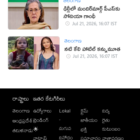
తెలంగాణ
ఢిల్లీలో మందిర్‌మార్గ్‌ పీఎస్‌కు
సోనియా గాంధీ
Jul 21, 2026, 16:07 IST
తెలంగాణ
నటి కేలి హాటిల్ కన్నుమూత
Jul 21, 2026, 16:07 IST
రాష్ట్రాలు
ఇతర కేటగిరీలు
తెలంగాణ
ఉద్యోగాలు
Lokal
క్రైమ్
విద్య
-
ట్రెండింగ్
జాతీయం
రైతు
ఆంధ్రప్రదేశ్
మగువ
కుటుంబం
🌟
భక్తి
తమిళనాడు
వినోదం
వాట్సాప్
సమాచారం
వాతావరణం