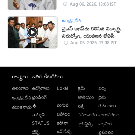
Aug 06, 2026, 13:08 IST
ఆంధ్రప్రదేశ్
వైఎస్‌ జగన్‌ను కలిసిన విద్యార్థి,
నిరుద్యోగ, యువజన జేఏసీ
Aug 06, 2026, 13:08 IST
రాష్ట్రాలు
ఇతర కేటగిరీలు
తెలంగాణ
ఉద్యోగాలు
Lokal
క్రైమ్
విద్య
-
ట్రెండింగ్
జాతీయం
రైతు
ఆంధ్రప్రదేశ్
మగువ
కుటుంబం
🌟
భక్తి
తమిళనాడు
వినోదం
వాట్సాప్
సమాచారం
వాతావరణం
STATUS
కరోనా
క్లాసిఫైడ్స్
వ్యాపార
అప్‌డేట్స్
టిప్స్
ప్రపంచం