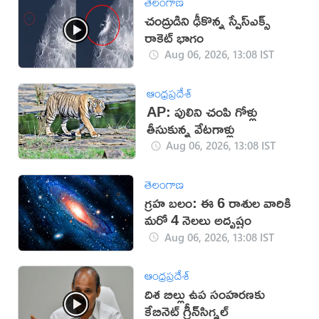
తెలంగాణ
చంద్రుడిని ఢీకొన్న స్పేస్‌ఎక్స్
రాకెట్ భాగం
Aug 06, 2026, 13:08 IST
ఆంధ్రప్రదేశ్
AP: పులిని చంపి గోళ్లు
తీసుకున్న వేటగాళ్లు
Aug 06, 2026, 13:08 IST
తెలంగాణ
గ్రహ బలం: ఈ 6 రాశుల వారికి
మరో 4 నెలలు అదృష్టం
Aug 06, 2026, 13:08 IST
ఆంధ్రప్రదేశ్
దిశ బిల్లు ఉప సంహ‌ర‌ణ‌కు
కేబినెట్ గ్రీన్‌సిగ్న‌ల్‌