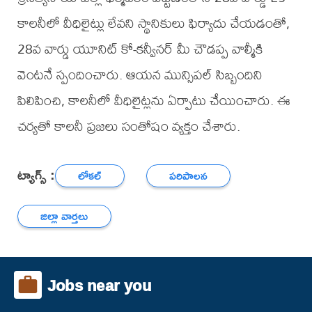
కాలనీలో వీధిలైట్లు లేవని స్థానికులు ఫిర్యాదు చేయడంతో,
28వ వార్డు యూనిట్ కో-కన్వీనర్ మీ చౌడప్ప వాల్మీకి
వెంటనే స్పందించారు. ఆయన మున్సిపల్ సిబ్బందిని
పిలిపించి, కాలనీలో వీధిలైట్లను ఏర్పాటు చేయించారు. ఈ
చర్యతో కాలనీ ప్రజలు సంతోషం వ్యక్తం చేశారు.
ట్యాగ్స్ :
లోకల్
పరిపాలన
జిల్లా వార్తలు
Jobs near you