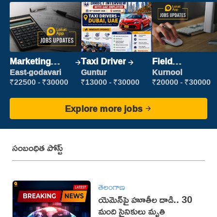
Marketing
Taxi Driver
Field
Executive
Marketing
East-godavari
Guntur
Kurnool
Executive
₹22500 - ₹30000
₹13000 - ₹30000
₹20000 - ₹30000
Explore more jobs
సంబంధిత పోస్ట్
తెలంగాణ
యెమెన్‌పై హూతీల దాడి.. 30
మంది సైనికులు మృతి