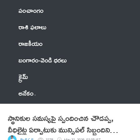
పంచాంగం
రాశి ఫలాలు
రాజకీయం
బంగారం-వెండి ధరలు
క్రైమ్
అనేకం
స్థానికుల సమస్యపై స్పందించిన చౌడప్ప,
వీధిలైట్ల ఏర్పాటుకు మున్సిపల్ సిబ్బందిని
By P C P
3278
May 31, 2026, 02:05 IST