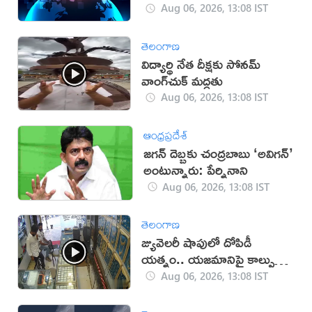
Aug 06, 2026, 13:08 IST
తెలంగాణ
విద్యార్థి నేత దీక్షకు సోనమ్
వాంగ్‌చుక్ మద్దతు
Aug 06, 2026, 13:08 IST
ఆంధ్రప్రదేశ్
జగన్ దెబ్బకు చంద్రబాబు ‘అవిగన్’
అంటున్నారు: పేర్నినాని
Aug 06, 2026, 13:08 IST
తెలంగాణ
జ్యువెలరీ షాపులో దోపిడీ
యత్నం.. యజమానిపై కాల్పులు
(వీడియో)
Aug 06, 2026, 13:08 IST