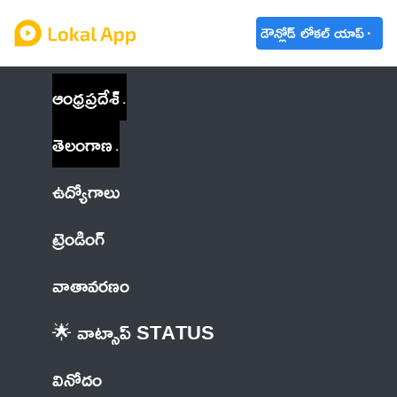
డౌన్లోడ్ లోకల్ యాప్
ఆంధ్రప్రదేశ్
తెలంగాణ
ఉద్యోగాలు
ట్రెండింగ్
వాతావరణం
🌟 వాట్సాప్ STATUS
వినోదం