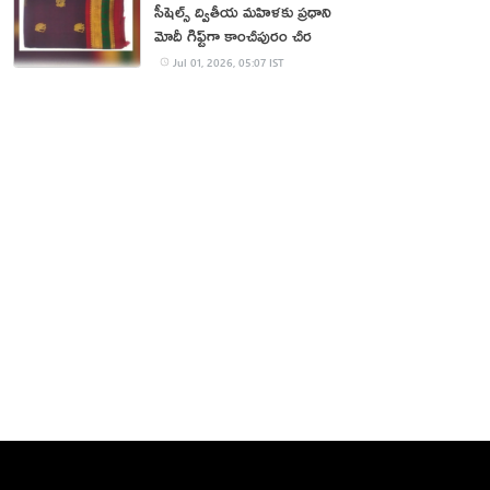
సీషెల్స్ ద్వితీయ మహిళకు ‍ప్రధాని
మోదీ గిఫ్ట్‌గా కాంచీపురం చీర
Jul 01, 2026, 05:07 IST