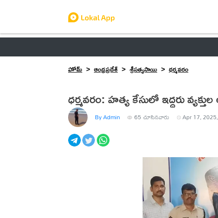
ఆంధ్రప్రదేశ్
తెలంగాణ
ఉద్యోగాలు
ట్రెండింగ్
హోమ్
ఆంధ్రప్రదేశ్
శ్రీసత్యసాయి
ధర్మవరం
ధర్మవరం: హత్య కేసులో ఇద్దరు వ్యక్తుల అర
By Admin
65
చూసినవారు
Apr 17, 2025,