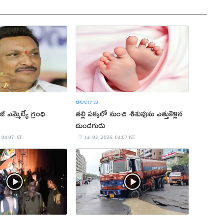
తెలంగాణ
ీ ఎమ్మెల్యే గ్రంధి
తల్లి పక్కలో నుంచి శిశువును ఎత్తుకెళ్లిన
దుండగుడు
 04:07 IST
Jul 03, 2026, 04:07 IST