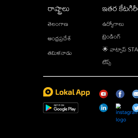
రాష్ట్రాలు
ఇతర కేటగిర
తెలంగాణ
ఉద్యోగాలు
ట్రెండింగ్
ఆంధ్రప్రదేశ్
🌟 వాట్సాప్ S
తమిళనాడు
టిప్స్