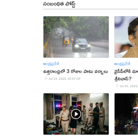
సంబంధిత పోస్ట్
ఆంధ్రప్రదేశ్
ఆంధ్రప్రదేశ్
ఉత్తరాంధ్రలో 3 రోజుల పాటు వర్షాలు
వైసీపీలోకి మాజ
శ్రీనివాస్?
Jul 03, 2026, 05:07 IST
Jul 03, 2026,