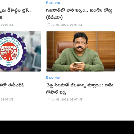
తెలంగాణ
ను ఢీకొట్టిన ట్రక్..
గుజరాత్‌లో భారీ వర్షం.. కుంగిన రోడ్డు
తి
(వీడియో)
 03:07 IST
Jul 03, 2026, 03:07 IST
తెలంగాణ
నల్లో ఈపీఎఫ్ఓ
చెత్త సినిమానే జీవితాన్ని మార్చింది: రామ్
గోపాల్ వర్మ
 03:07 IST
Jul 03, 2026, 03:07 IST