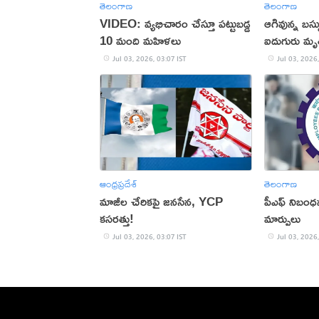
తెలంగాణ
తెలంగాణ
VIDEO: వ్యభిచారం చేస్తూ పట్టుబడ్డ
ఆగివున్న బస్సు
10 మంది మహిళలు
ఐదుగురు మృ
Jul 03, 2026, 03:07 IST
Jul 03, 2026,
ఆంధ్రప్రదేశ్
తెలంగాణ
మాజీల చేరికపై జనసేన, YCP
పీఎఫ్ నిబంధ
కసరత్తు!
మార్పులు
Jul 03, 2026, 03:07 IST
Jul 03, 2026,