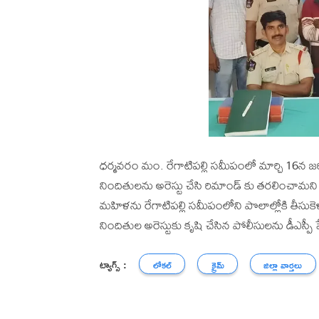
ధర్మవరం మం. రేగాటిపల్లి సమీపంలో మార్చి 16న జర
నిందితులను అరెస్టు చేసి రిమాండ్ కు తరలించామని స
మహిళను రేగాటిపల్లి సమీపంలోని పొలాల్లోకి తీసుకెళ
నిందితుల అరెస్టుకు కృషి చేసిన పోలీసులను డీఎస
ట్యాగ్స్ :
లోకల్
క్రైమ్
జిల్లా వార్తలు