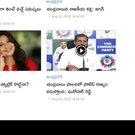
ఆంధ్రప్రదేశ్
ా తింటే వచ్చే సమస్యలు
చంద్రబాబుది రాజకీయ కక్ష: జగన్
Aug 02, 2026, 14:08 IST
, 14:08 IST
ఆంధ్రప్రదేశ్
యాట్రిక్ కొట్టేనా?
చంద్రబాబు పాలనలో పోలీస్ రాజ్యం
నడుస్తోంది: మనోహర్ రెడ్డి
, 14:08 IST
Aug 02, 2026, 14:08 IST