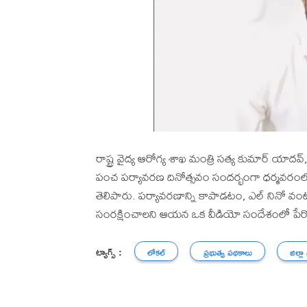
రాష్ట్ర వైద్య ఆరోగ్య శాఖ మంత్రి సత్య కుమార్ యాద
పంచ పర్యావరణ దినోత్సవం సందర్భంగా ధర్మవరంలో 
తెలిపారు. పర్యావరణాన్ని కాపాడటం, ఎల్ నినో వంటి
సంరక్షించాలని ఆయన ఒక వీడియో సందేశంలో పేర్క
ట్యాగ్స్ :
లోకల్
ప్రభుత్వ పథకాలు
జిల్లా