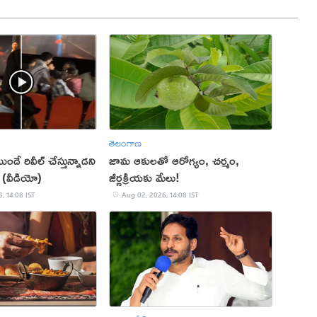
తెలంగాణ
ుందే రివీల్ చేస్తున్నాడని
జామ ఆకులతో ఆరోగ్యం, చర్మం,
 (వీడియో)
జీర్ణక్రియకు మేలు!
, 14:08 IST
Aug 02, 2026, 14:08 IST