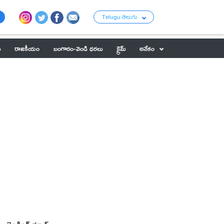
Telugu తెలుగు
ు
రాజకీయం
బంగారం-వెండి ధరలు
క్రైమ్
అనేకం