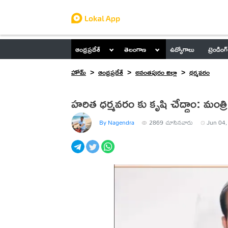
ఆంధ్రప్రదేశ్
తెలంగాణ
ఉద్యోగాలు
ట్రెండింగ్
హోమ్
ఆంధ్రప్రదేశ్
అనంతపురం జిల్లా
ధర్మవరం
హరిత ధర్మవరం కు కృషి చేద్దాం: మంత్ర
By Nagendra
2869
చూసినవారు
Jun 04,