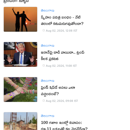
ట్రెండింగ్ న్యూస్
తెలంగాణ
స్నేహం పవిత్ర బంధం - నేటి
తరంలో కనుమరుగవుతోందా?
Aug 02, 2026, 12:08 IST
తెలంగాణ
ఇరాన్‌పై దాడి వాయిదా.. ట్రంప్
కీలక ప్రకటన
Aug 02, 2026, 11:08 IST
తెలంగాణ
ఫ్రెండ్ షిప్‌డే అసలు ఎలా
వచ్చిందంటే?
Aug 02, 2026, 09:08 IST
తెలంగాణ
100 గజాల ఇంట్లో నివాసం:
రూ.11 లక్షలతో కల నెరవేరేనా?