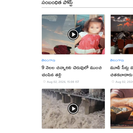
సంబంధిత పోస్ట్
తెలంగాణ
తెలంగాణ
9 నెలల చిన్నారిని చెరువులో ముంచి
మూవీ సీన్లు మ
చంపిన తల్లి
చితకబాదారు
Aug 02, 2026, 15:08 IST
Aug 02, 2026