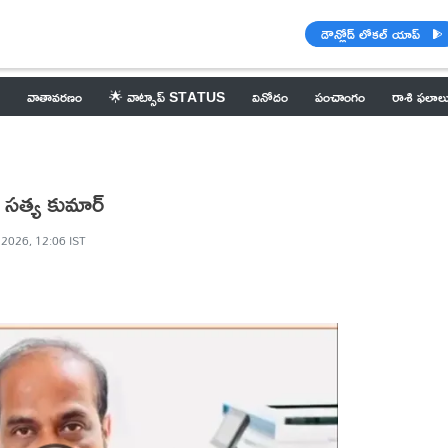
డౌన్లోడ్ లోకల్ యాప్
వాతావరణం
🌟 వాట్సాప్ STATUS
వినోదం
పంచాంగం
రాశి ఫలాల
ి సత్య కుమార్
 2026, 12:06 IST