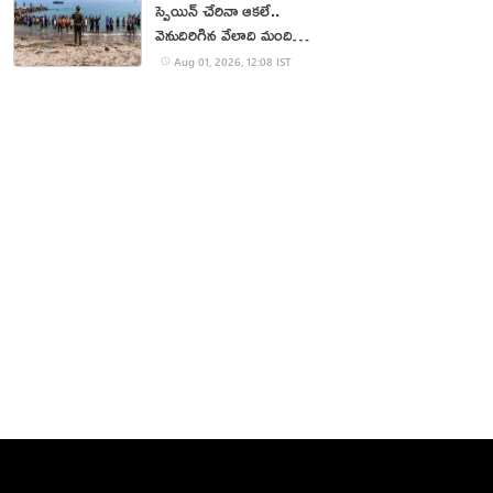
స్పెయిన్ చేరినా ఆకలే..
వెనుదిరిగిన వేలాది మంది
వలసదారులు
Aug 01, 2026, 12:08 IST