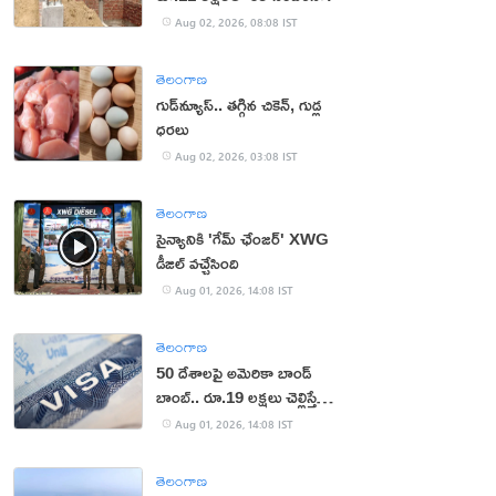
Aug 02, 2026, 08:08 IST
తెలంగాణ
గుడ్‌న్యూస్.. తగ్గిన చికెన్, గుడ్ల
ధరలు
Aug 02, 2026, 03:08 IST
తెలంగాణ
సైన్యానికి 'గేమ్ ఛేంజర్' XWG
డీజిల్ వచ్చేసింది
Aug 01, 2026, 14:08 IST
తెలంగాణ
50 దేశాలపై అమెరికా బాండ్
బాంబ్.. రూ.19 లక్షలు చెల్లిస్తేనే
వీసా!
Aug 01, 2026, 14:08 IST
తెలంగాణ