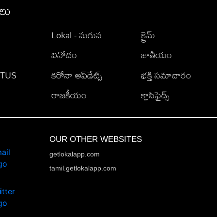
ీలు
Lokal - మగువ
క్రైమ్
వినోదం
జాతీయం
TATUS
కరోనా అప్‌డేట్స్
భక్తి సమాచారం
రాజకీయం
క్లాసిఫైడ్స్
OUR OTHER WEBSITES
getlokalapp.com
tamil.getlokalapp.com