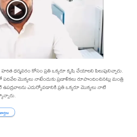
వ్, హరిత ధర్మవరం కోసం ప్రతి ఒక్కరూ కృషి చేయాలని పిలుపునిచ్చారు.
పదివేల మొక్కలు నాటేందుకు ప్రణాళికలు రూపొందించినట్లు మంత్రి
 ఉపద్రవాలను ఎదుర్కోవడానికి ప్రతి ఒక్కరూ మొక్కలు నాటి
ొన్నారు.
 వార్తలు