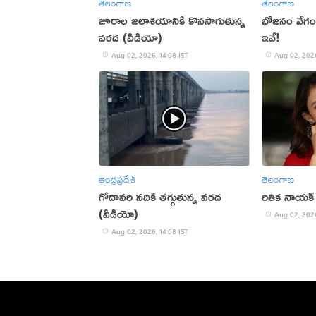
తెలంగాణ
తెలంగాణ
జూరాల జలాశయానికి కొనసాగుతున్న
భోజనం వేగంగ
వరద (వీడియో)
ఇవే!
Aug 02, 2026, 14:08 IST
Aug 02, 2026
ఆంధ్రప్రదేశ్
తెలంగాణ
గోదావరి నదికి తగ్గుతున్న వరద
రితిక నాయక్ హ్
(వీడియో)
Aug 02, 2026
Aug 02, 2026, 14:08 IST