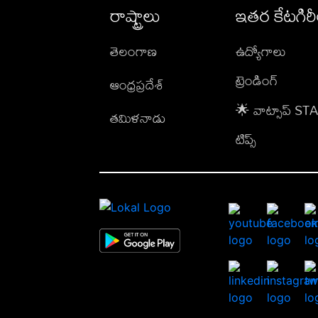
రాష్ట్రాలు
ఇతర కేటగిర
తెలంగాణ
ఉద్యోగాలు
ట్రెండింగ్
ఆంధ్రప్రదేశ్
🌟 వాట్సాప్ S
తమిళనాడు
టిప్స్