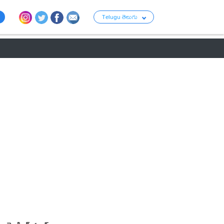
Telugu తెలుగు
వినోదం
పంచాంగం
రాశి ఫలాలు
రాజకీయం
బంగారం-వెండి ధరలు
క్ర