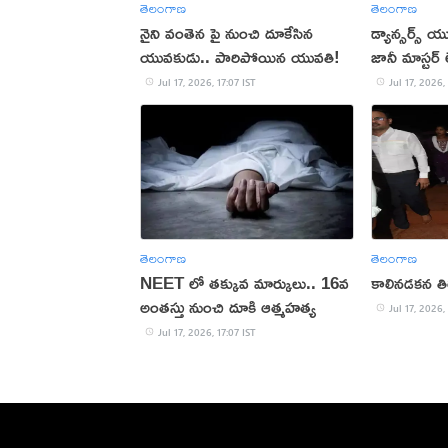
తెలంగాణ
తెలంగాణ
నైని వంతెన పై నుంచి దూకేసిన
డ్యాన్సర్స్
యువకుడు.. పారిపోయిన యువతి!
జానీ మాస్టర్
Jul 17, 2026, 17:07 IST
Jul 17, 2026,
తెలంగాణ
తెలంగాణ
NEET లో తక్కువ మార్కులు.. 16వ
కాలినడకన తి
అంతస్తు నుంచి దూకి ఆత్మహత్య
Jul 17, 2026,
Jul 17, 2026, 17:07 IST