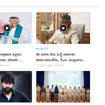
ఆంధ్రప్రదేశ్
ిశ్రామిక విప్లవం
ఈ ఏడాది నీరు వచ్చే అవకాశం
దరికం పోవాలి:
కనిపించడంలేదు: సీఎం చంద్రబాబు
 17:07 IST
Jul 17, 2026, 17:07 IST