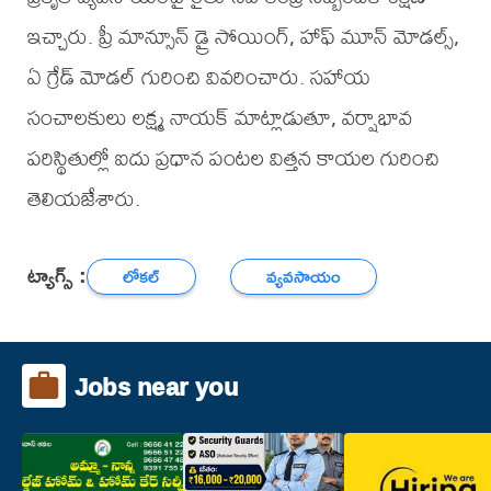
ఇచ్చారు. ప్రీ మాన్సూన్ డ్రై సోయింగ్, హాఫ్ మూన్ మోడల్స్,
ఏ గ్రేడ్ మోడల్ గురించి వివరించారు. సహాయ
సంచాలకులు లక్ష్మ నాయక్ మాట్లాడుతూ, వర్షాభావ
పరిస్థితుల్లో ఐదు ప్రధాన పంటల విత్తన కాయల గురించి
తెలియజేశారు.
ట్యాగ్స్ :
లోకల్
వ్యవసాయం
Jobs near you