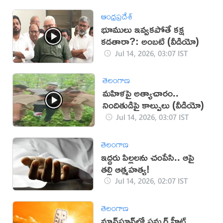
ఆంధ్రప్రదేశ్
భూములు ఇవ్వకపోతే కక్ష
కడతారా?: అంబటి (వీడియో)
Jul 14, 2026, 03:07 IST
తెలంగాణ
మహిళపై అత్యాచారం..
నిందితుడిపై కాల్పులు (వీడియో)
Jul 14, 2026, 03:07 IST
తెలంగాణ
ఇద్దరు పిల్లలను చంపేసి.. ఆపై
తల్లి ఆత్మహత్య!
Jul 14, 2026, 02:07 IST
తెలంగాణ
మాన్‌సూన్‌లో సమ్మర్ హీట్..