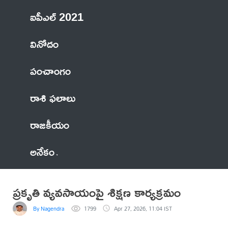
ఐపీఎల్ 2021
వినోదం
పంచాంగం
రాశి ఫలాలు
రాజకీయం
అనేకం
ప్రకృతి వ్యవసాయంపై శిక్షణ కార్యక్రమం
By Nagendra
1799
Apr 27, 2026, 11:04 IST