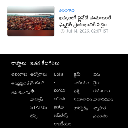
తెలంగాణ
ఖమ్మంలో ప్రైవేట్ పామాయిల్
ఫ్యాక్టరీ ప్రారంభానికి సిద్ధం
Jul 14, 2026, 02:07 IST
రాష్ట్రాలు
ఇతర కేటగిరీలు
తెలంగాణ
ఉద్యోగాలు
Lokal
క్రైమ్
విద్య
-
ట్రెండింగ్
జాతీయం
రైతు
ఆంధ్రప్రదేశ్
మగువ
కుటుంబం
🌟
భక్తి
తమిళనాడు
వినోదం
వాట్సాప్
సమాచారం
వాతావరణం
STATUS
కరోనా
క్లాసిఫైడ్స్
వ్యాపార
అప్‌డేట్స్
టిప్స్
ప్రపంచం
రాజకీయం