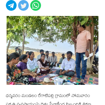
ధర్మవరం మండలం రేగాటిపల్లి గ్రామంలో సోమవారం
ప్రకృతి వ్యవసాయంపై రైతు సేవాకేంద్ర సిబ్బందికి శిక్షణ