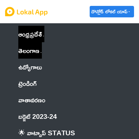
డౌన్లోడ్ లోకల్ యాప్
ఆంధ్రప్రదేశ్
తెలంగాణ
ఉద్యోగాలు
ట్రెండింగ్
వాతావరణం
బడ్జెట్ 2023-24
🌟 వాట్సాప్ STATUS