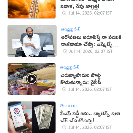
ఇవాళ, రేపు జాగ్రత్త!
Jul 14, 2026, 02:07 IST
ఆంధ్రప్రదేశ్
ఆరోపణలు నిరూపిస్తే నా పదవికి
రాజీనామా చేస్తా: ఎమ్మెల్యే
యార్లగడ్డ
Jul 14, 2026, 02:07 IST
ఆంధ్రప్రదేశ్
చిరువ్యాపారుల పొట్ట
కొడుతున్నారు: వైసీపీ
Jul 14, 2026, 02:07 IST
తెలంగాణ
పీఎఫ్ వడ్డీ జమ.. బ్యాలెన్స్ ఇలా
చేక్‌ చేసుకోవచ్చు!
Jul 14, 2026, 02:07 IST