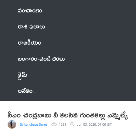
పంచాంగం
రాశి ఫలాలు
రాజకీయం
బంగారం-వెండి ధరలు
క్రైమ్
అనేకం
సీఎం చంద్రబాబు నీ కలసిన గుంతకల్లు ఎమ్మెల్యే
By kunchapu Suresh
1291
Jun 03, 2026, 07:06 IST