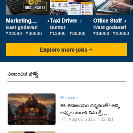
Marketing
Taxi Driver
Office Staff
Executive
East-godavari
Guntur
West-godavari
₹22500 - ₹30000
₹13000 - ₹30000
₹18000 - ₹20000
Explore more jobs
సంబంధిత పోస్ట్
తెలంగాణ
ఈ శివాలయం దర్శనంతో అన్ని
అప్పుల నుంచి విముక్తి
లభిస్తుందట!
Aug 07, 2026, 11:08 IST