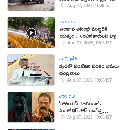
స్థానికులు!
Aug 07, 2026, 11:08 IST
తెలంగాణ
పంజాబ్ అసెంబ్లీ ముట్టడికి
యత్నం.. నిరసనకారులపై నీళ్ల
ఫిరంగులు!
Aug 07, 2026, 11:08 IST
ఆంధ్రప్రదేశ్
త్వరలో సంజీవని పథకం అమలు:
చంద్రబాబు
Aug 07, 2026, 10:08 IST
తెలంగాణ
'కొరియన్ కనకరాజు'..
మురళీధర్ గౌడ్ గెటప్‌పై
విమర్శలు!
Aug 07, 2026, 10:08 IST