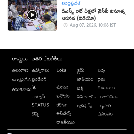
ఆంధ్రప్రదేశ్
డీఎస్సీ రిలే దీక్ష‌లో వైసీపీ వినూత్న
నిర‌స‌న‌ (వీడియో)
Aug 07, 2026, 10:08 IST
రాష్ట్రాలు
ఇతర కేటగిరీలు
తెలంగాణ
ఉద్యోగాలు
Lokal
క్రైమ్
విద్య
-
ట్రెండింగ్
జాతీయం
రైతు
ఆంధ్రప్రదేశ్
మగువ
కుటుంబం
🌟
భక్తి
తమిళనాడు
వినోదం
వాట్సాప్
సమాచారం
వాతావరణం
STATUS
కరోనా
క్లాసిఫైడ్స్
వ్యాపార
అప్‌డేట్స్
టిప్స్
ప్రపంచం
రాజకీయం