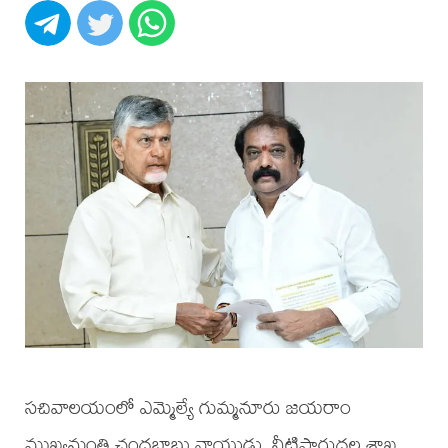
సచివాలయంలో ఎమ్మెల్యే గుమ్మనూరు జయరాం
ముఖ్యమంత్రి చంద్రబాబు నాయుడు, నీటిపారుదల శాఖ