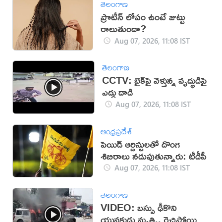
తెలంగాణ
ప్రొటీన్ లోపం ఉంటే జుట్టు
రాలుతుందా?
Aug 07, 2026, 11:08 IST
తెలంగాణ
CCTV: బైక్‌పై వెళ్తున్న వృద్ధుడిపై
ఎద్దు దాడి
Aug 07, 2026, 11:08 IST
ఆంధ్రప్రదేశ్
పెయిడ్ ఆర్టిస్టులతో దొంగ
శిబిరాలు నడుపుతున్నారు: టీడీపీ
Aug 07, 2026, 11:08 IST
తెలంగాణ
VIDEO: బస్సు ఢీకొని
యువకుడు మృతి.. రెచ్చిపోయిన