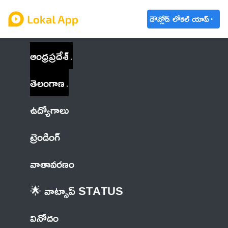
డౌన్లోడ్ లోకల్ యాప్
ఆంధ్రప్రదేశ్
తెలంగాణ
ఉద్యోగాలు
ట్రెండింగ్
వాతావరణం
🌟 వాట్సాప్ STATUS
వినోదం