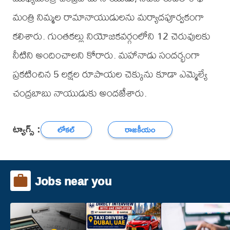
మంత్రి నిమ్మల రామానాయుడులను మర్యాదపూర్వకంగా
కలిశారు. గుంతకల్లు నియోజకవర్గంలోని 12 చెరువులకు
నీటిని అందించాలని కోరారు. మహానాడు సందర్భంగా
ప్రకటించిన 5 లక్షల రూపాయల చెక్కును కూడా ఎమ్మెల్యే
చంద్రబాబు నాయుడుకు అందజేశారు.
ట్యాగ్స్ :
లోకల్
రాజకీయం
Jobs near you