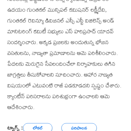
ఉదయం గుంతకల్ మున్సిపల్ కమిషనర్ లక్ష్మీదేవి,
గుంతకల్ రెవిన్యూ డివిజనల్ ఎస్సీ ఎస్టీ విజిలెన్స్ అండ్
మానిటరింగ్ కమిటీ సభ్యులు ఎస్ హరిప్రసాద్ యాదవ్
సందర్శించారు. అక్కడ ప్రజలకు అందుతున్న భోజన
వసతులను, నాణ్యతా ప్రమాణాలను ఆమె పరిశీలించారు.
పేదలకు మెరుగైన సేవలందించేలా నిర్వాహకులు తగిన
జాగ్రత్తలు తీసుకోవాలని సూచించారు. ఆహార నాణ్యత
విషయంలో ఎటువంటి రాజీ పడకూడదని స్పష్టం చేశారు.
క్యాంటీన్ పరిసరాలను పరిశుభ్రంగా ఉంచాలని ఆమె
ఆదేశించారు.
ట్యాగ్స్ :
లోకల్
పరిపాలన