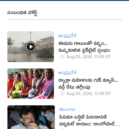
సంబంధిత పోస్ట్
ఆంధ్రప్రదేశ్
ఈదురు గాలులతో వర్షం..
కుప్పకూలిన ఫ్లడ్‌లైట్‌ స్తంభం
Aug 03, 2026, 13:08 IST
ఆంధ్రప్రదేశ్
డ్వాక్రా మహిళలకు గుడ్ న్యూస్..
వడ్డీ రేటు తగ్గింపు
Aug 03, 2026, 13:08 IST
తెలంగాణ
సినిమా బడ్జెట్ పెరగడానికి
దర్శకులే కారణం: రాంగోపాల్