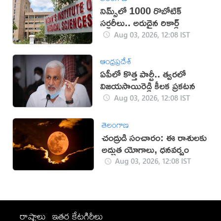
నిమ్స్‌లో 1000 రొబోటిక్
సర్జరీలు.. అరుదైన రికార్డ్
Aug 03, 2026, 12:08 IST
ఆంధ్రప్రదేశ్
ఏపీలో కొత్త పార్టీ.. త్వరలో
విజయసాయిరెడ్డి కీలక ప్రకటన
Aug 03, 2026, 12:08 IST
తెలంగాణ
చంద్రుడి సంచారం: ఈ రాశులకు
అద్భుత యోగాలు, ధనవర్షం
Aug 03, 2026, 12:08 IST
రాష్ట్రాలు
ఇతర కేటగిరీలు