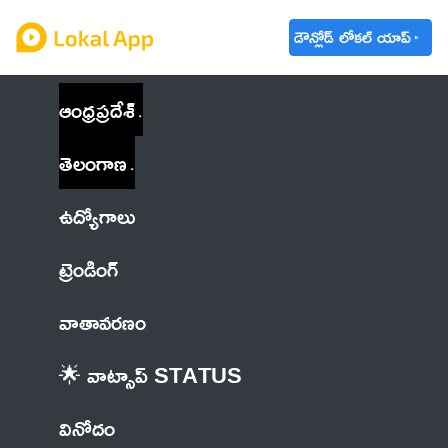
డౌన్లోడ్ లోకల్ యాప్
ఆంధ్రప్రదేశ్
తెలంగాణ
ఉద్యోగాలు
ట్రెండింగ్
వాతావరణం
🌟 వాట్సాప్ STATUS
వినోదం