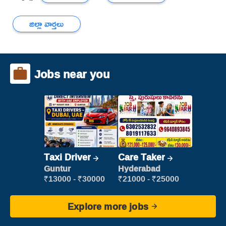
జిల్లా వార్తలు
Jobs near you
Taxi Driver
Care Taker
Guntur
Hyderabad
₹13000 - ₹30000
₹21000 - ₹25000
Explore more jobs