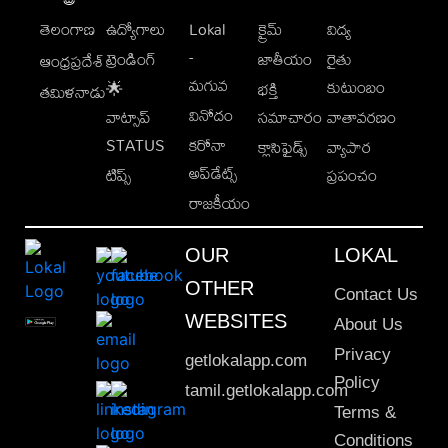
తెలంగాణ
ఉద్యోగాలు
Lokal
క్రైమ్
విద్య
-
ట్రెండింగ్
జాతీయం
రైతు
ఆంధ్రప్రదేశ్
మగువ
కుటుంబం
🌟
భక్తి
తమిళనాడు
వినోదం
వాట్సాప్
సమాచారం
వాతావరణం
STATUS
కరోనా
క్లాసిఫైడ్స్
వ్యాపార
అప్‌డేట్స్
టిప్స్
ప్రపంచం
రాజకీయం
OUR
LOKAL
OTHER
Contact Us
WEBSITES
About Us
Privacy
getlokalapp.com
Policy
tamil.getlokalapp.com
Terms &
Conditions