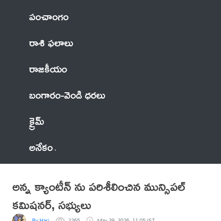
పంచాంగం
రాశి ఫలాలు
రాజకీయం
బంగారం-వెండి ధరలు
క్రైమ్
అనేకం
అన్న క్యాంటీన్ ను పరిశీలించిన మున్సిపల్
కమిషనర్, సభ్యులు
By Hari
2265
May 29, 2026, 11:05 IST