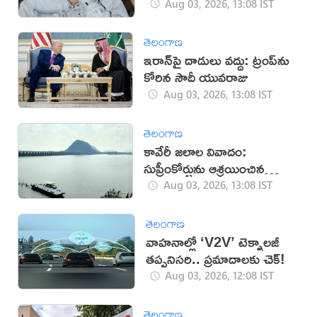
వర్మ
Aug 03, 2026, 13:08 IST
తెలంగాణ
ఇరాన్‌పై దాడులు వద్దు: ట్రంప్‌ను
కోరిన సౌదీ యువరాజు
Aug 03, 2026, 13:08 IST
తెలంగాణ
కావేరీ జలాల వివాదం:
సుప్రీంకోర్టును ఆశ్రయించిన
తమిళనాడు
Aug 03, 2026, 13:08 IST
తెలంగాణ
వాహనాల్లో ‘V2V’ టెక్నాలజీ
తప్పనిసరి.. ప్రమాదాలకు చెక్!
Aug 03, 2026, 12:08 IST
తెలంగాణ