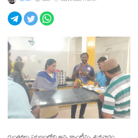
గుంతకల్లు పట్టణంలోని అన్న క్యాంటీన్ను శుక్రవారం