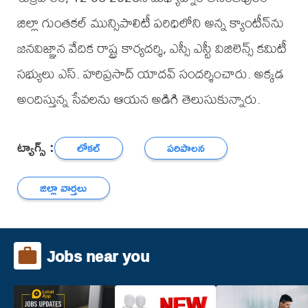
జిల్లా గుంతకల్ మున్సిపాలిటీ పరిధిలోని అన్న క్యాంటీన్‌ను
జనవిజ్ఞాన వేదిక రాష్ట్ర కార్యదర్శి, ఎస్సీ ఎస్టీ విజిలెన్స్ కమిటీ
సభ్యులు ఎస్. హరిప్రసాద్ యాదవ్ సందర్శించారు. అక్కడ
అందిస్తున్న సేవలను ఆయన అడిగి తెలుసుకున్నారు.
ట్యాగ్స్ :
లోకల్
పరిపాలన
జిల్లా వార్తలు
Jobs near you