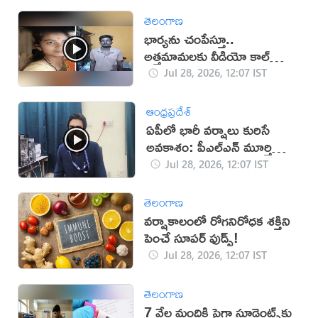
తెలంగాణ
భార్యను చంపేస్తూ..
అత్తమామలకు వీడియో కాల్
చేసిన భర్త
Jul 28, 2026, 12:07 IST
ఆంధ్రప్రదేశ్
ఏపీలో భారీ వర్షాలు కురిసే
అవకాశం: పీఎల్‌ఎన్ మూర్తి
(వీడియో)
Jul 28, 2026, 12:07 IST
తెలంగాణ
వర్షాకాలంలో రోగనిరోధక శక్తిని
పెంచే సూపర్ ఫుడ్స్!
Jul 28, 2026, 12:07 IST
తెలంగాణ
7 వేల మందికి పైగా స్టూడెంట్స్‌కు