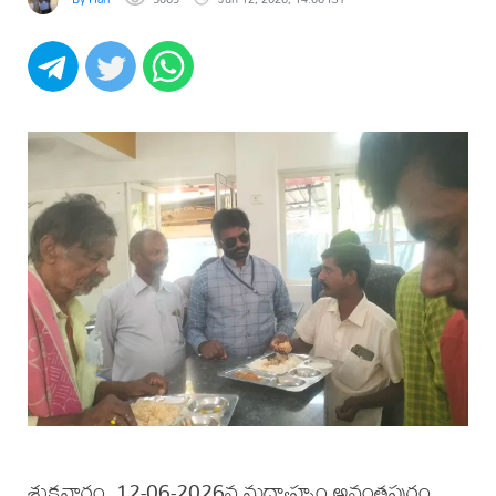
శుక్రవారం, 12-06-2026న మధ్యాహ్నం అనంతపురం