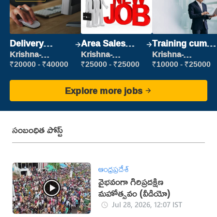
Delivery
Area Sales
Training cum
Executive
Manager (Field
Placement
Krishna-
Krishna-
Krishna-
vijayawada
vijayawada
vijayawada
Sales)
₹20000 - ₹40000
₹25000 - ₹25000
₹10000 - ₹25000
Explore more jobs
సంబంధిత పోస్ట్
ఆంధ్రప్రదేశ్
వైభవంగా గిరిప్రదక్షిణ
మహోత్సవం (వీడియో)
Jul 28, 2026, 12:07 IST