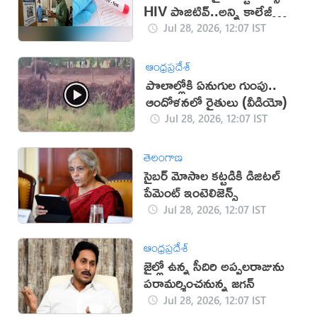
HIV పాజిటివ్..అన్ని కాలేజీల్లో
టెస్టులు తప్పనిసరి!
Jul 28, 2026, 12:07 IST
ఆంధ్రప్రదేశ్
పొలాల్లోకి ఏనుగుల గుంపు..
ఆందోళనలో రైతులు (వీడియో)
Jul 28, 2026, 12:07 IST
తెలంగాణ
సైబర్‌ మోసాల కట్టడికి డిజిటల్‌
పేమెంట్‌ ఇంటెలిజెన్స్‌
Jul 28, 2026, 12:07 IST
ఆంధ్రప్రదేశ్
జైల్లో ఉన్న సీదిరి అప్పలరాజును
పరామర్శించనున్న జగన్
Jul 28, 2026, 12:07 IST