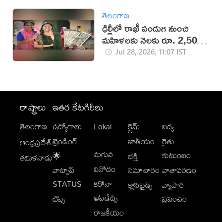
తెలంగాణ
ఢిల్లీలో రాఖీ పండుగ నుంచి
మహిళలకు నెలకు రూ. 2,500
ఆర్థిక సహాయం!
Jul 28, 2026, 11:07 IST
రాష్ట్రాలు
ఇతర కేటగిరీలు
తెలంగాణ
ఉద్యోగాలు
Lokal
క్రైమ్
విద్య
-
ట్రెండింగ్
జాతీయం
రైతు
ఆంధ్రప్రదేశ్
మగువ
కుటుంబం
🌟
భక్తి
తమిళనాడు
వినోదం
వాట్సాప్
సమాచారం
వాతావరణం
STATUS
కరోనా
క్లాసిఫైడ్స్
వ్యాపార
అప్‌డేట్స్
టిప్స్
ప్రపంచం
రాజకీయం