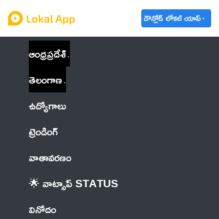
డౌన్లోడ్ లోకల్ యాప్
ఆంధ్రప్రదేశ్
తెలంగాణ
ఉద్యోగాలు
ట్రెండింగ్
వాతావరణం
🌟 వాట్సాప్ STATUS
వినోదం