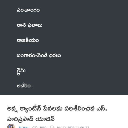
పంచాంగం
రాశి ఫలాలు
రాజకీయం
బంగారం-వెండి ధరలు
క్రైమ్
అనేకం
అన్న క్యాంటీన్ సేవలను పరిశీలించిన ఎస్.
హరిప్రసాద్ యాదవ్
By Hari
3069
Jun 12, 2026, 14:06 IST