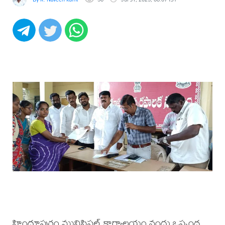
హిందూపురం మునిసిపల్ కార్యాలయం నందు ఒప్పంద