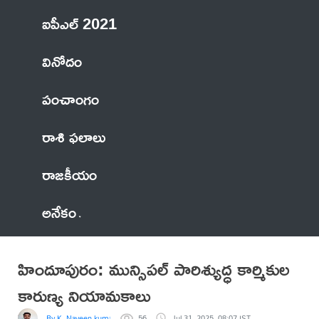
ఐపీఎల్ 2021
వినోదం
పంచాంగం
రాశి ఫలాలు
రాజకీయం
అనేకం
హిందూపురం: మున్సిపల్ పారిశ్యుద్ధ కార్మికుల
కారుణ్య నియామకాలు
By K. Naveen kumar
56
Jul 31, 2025, 08:07 IST