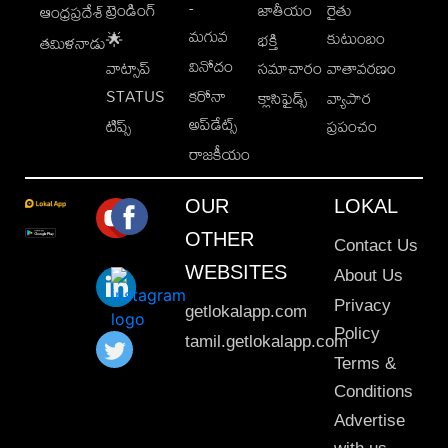
-
ట్రెండింగ్
జాతీయం
రైతు
ఆంధ్రప్రదేశ్
మగువ
కుటుంబం
🌟
భక్తి
తమిళనాడు
వినోదం
వాట్సాప్
సమాచారం
వాతావరణం
STATUS
కరోనా
క్లాసిఫైడ్స్
వ్యాపార
అప్‌డేట్స్
టిప్స్
ప్రపంచం
రాజకీయం
OUR
LOKAL
OTHER
Contact Us
WEBSITES
About Us
Privacy
getlokalapp.com
Policy
tamil.getlokalapp.com
Terms &
Conditions
Advertise