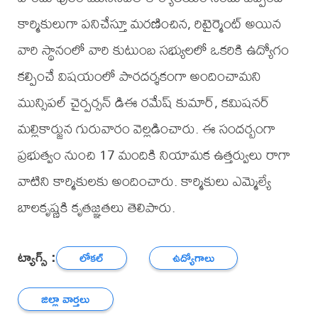
కార్మికులుగా పనిచేస్తూ మరణించిన, రిటైర్మెంట్ అయిన
వారి స్థానంలో వారి కుటుంబ సభ్యులలో ఒకరికి ఉద్యోగం
కల్పించే విషయంలో పారదర్శకంగా అందించామని
మున్సిపల్ చైర్పర్సన్ డిఈ రమేష్ కుమార్, కమిషనర్
మల్లికార్జున గురువారం వెల్లడించారు. ఈ సందర్బంగా
ప్రభుత్వం నుంచి 17 మందికి నియామక ఉత్తర్వులు రాగా
వాటిని కార్మికులకు అందించారు. కార్మికులు ఎమ్మెల్యే
బాలకృష్ణకి కృతజ్ఞతలు తెలిపారు.
ట్యాగ్స్ :
లోకల్
ఉద్యోగాలు
జిల్లా వార్తలు