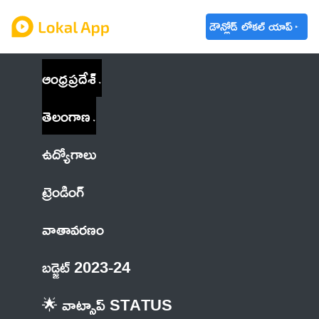
డౌన్లోడ్ లోకల్ యాప్
ఆంధ్రప్రదేశ్
తెలంగాణ
ఉద్యోగాలు
ట్రెండింగ్
వాతావరణం
బడ్జెట్ 2023-24
🌟 వాట్సాప్ STATUS