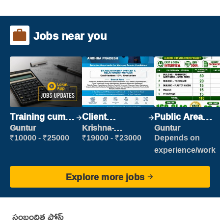
Jobs near you
Training cum
Client
Public Area
Placement
Relationship
Cleaner
Guntur
Krishna-
Guntur
vijayawada
Executive
₹10000 - ₹25000
₹19000 - ₹23000
Depends on
experience/work
Explore more jobs
సంబంధిత పోస్ట్