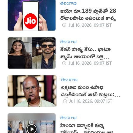
తెలంగాణ
జియో రూ.189 ప్లాన్‌తో 28
రోజులపాటు అపరిమిత కాల్స్
Jul 16, 2026, 09:07 IST
తెలంగాణ
కేతన్ హత్య కేసు.. ఖాటూ
శ్యామ్ ఆలయంలో పెళ్లి
చేసుకున్న సియా, చేతన్‌!
Jul 16, 2026, 09:07 IST
తెలంగాణ
లక్షలాది మంది ఉపాధి
దెబ్బతీసేందుకే జగన్ కుట్రలు:
యనమల
Jul 16, 2026, 09:07 IST
తెలంగాణ
హిందూ విద్యార్థికి కల్మా
హోంవర్క్.. తల్లిదండ్రుల ఆగ్రహం