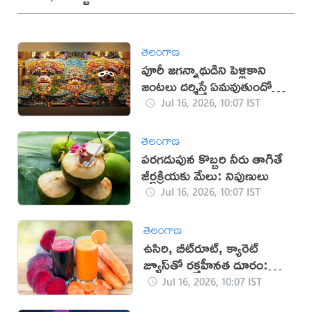
తెలంగాణ
పూరీ జగన్నాథుడిని పెళ్లికాని
జంటలు దర్శిస్తే ఏమవుతుందో
తెలుసా?
Jul 16, 2026, 10:07 IST
తెలంగాణ
పరగడుపున కొబ్బరి నీరు తాగితే
జీర్ణక్రియకు మేలు: నిపుణులు
Jul 16, 2026, 10:07 IST
తెలంగాణ
ఉసిరి, బీట్‌రూట్, క్యారెట్
జ్యూస్‌తో రక్తహీనత దూరం:
నిపుణులు
Jul 16, 2026, 10:07 IST