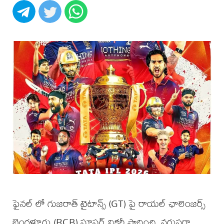
ఫైనల్ లో గుజరాత్ టైటాన్స్ (GT) పై రాయల్ ఛాలెంజర్స్
బెంగళూరు (RCB) సూపర్ విక్టరీ సాధించి, వరుసగా