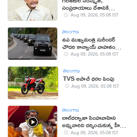
గిరిజనుల సంస్కృతి,
సంప్రదాయాలు దేశానికి
గర్వకారణం: సీఎం చంద్రబాబు
Aug 09, 2026, 05:08 IST
తెలంగాణ
ఉప ముఖ్యమంత్రి సురీందర్
చౌదరి కాన్వాయ్ వాహనం
ఢీకొని వ్యక్తి మృతి!
Aug 09, 2026, 05:08 IST
తెలంగాణ
TVS అపాచీ ధరల పెంపు
Aug 09, 2026, 05:08 IST
తెలంగాణ
లాల్‌దర్వాజా సింహవాహిని
అమ్మవారిని దర్శించుకున్న హీరో
విజయ్‌
Aug 09, 2026, 05:08 IST