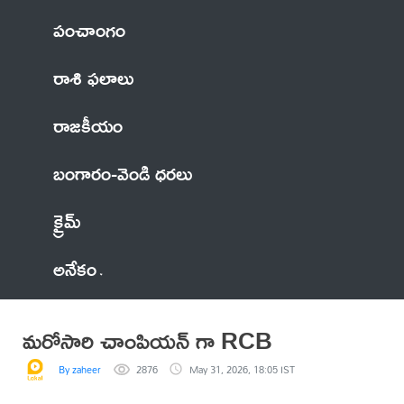
పంచాంగం
రాశి ఫలాలు
రాజకీయం
బంగారం-వెండి ధరలు
క్రైమ్
అనేకం
మరోసారి చాంపియన్ గా RCB
By zaheer
2876
May 31, 2026, 18:05 IST