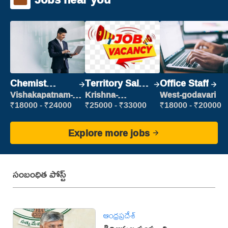
Chemist
Territory Sales
Office Staff
Production
Manager
Vishakapatnam-
Krishna-
West-godavari
new
vijayawada
Executive
₹18000 - ₹24000
₹25000 - ₹33000
₹18000 - ₹20000
Explore more jobs
సంబంధిత పోస్ట్
ఆంధ్రప్రదేశ్