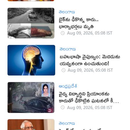
తెలంగాణ
బైక్‌ను ఢీకొన్న కారు..
భార్యాభర్తలు మృతి
Aug 09, 2026, 05:08 IST
తెలంగాణ
బహుభాషా నైపుణ్యం: మెదడును
యవ్వనంగా ఉంచుతుంది!
Aug 09, 2026, 05:08 IST
ఆంధ్రప్రదేశ్
వైద్య విద్యార్థిని ప్రియాంకను
కారుతో ఢీకొట్టిన ఘటనలో కీలక
పరిణామం
Aug 09, 2026, 05:08 IST
తెలంగాణ