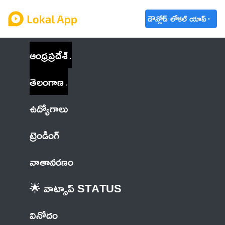
డౌన్లోడ్ లోకల్ యాప్
ఆంధ్రప్రదేశ్
తెలంగాణ
ఉద్యోగాలు
ట్రెండింగ్
వాతావరణం
🌟 వాట్సాప్ STATUS
వినోదం