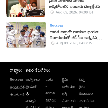
సైబర్ నేరాలను ముందే
అడ్డుకోవాలి: బండారు దత్తాత్రేయ
Aug 09, 2026, 04:08 IST
తెలంగాణ
భారత జట్టులో గాయాల భయం:
బెంగళూరులో బీసీసీఐ అత్యవసర
భేటీ!
Aug 09, 2026, 04:08 IST
రాష్ట్రాలు
ఇతర కేటగిరీలు
తెలంగాణ
ఉద్యోగాలు
Lokal
క్రైమ్
విద్య
-
ట్రెండింగ్
జాతీయం
రైతు
ఆంధ్రప్రదేశ్
మగువ
కుటుంబం
🌟
భక్తి
తమిళనాడు
వినోదం
వాట్సాప్
సమాచారం
వాతావరణం
STATUS
కరోనా
క్లాసిఫైడ్స్
వ్యాపార