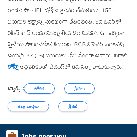
రెండవ సారి IPL ట్రోఫీని కైవసం చేసుకుంది. 156
పరుగుల లక్ష్యాన్ని సులభంగా ఛేదించింది. 9వ ఓవర్‌లో
రషీద్ ఖాన్ రెండు వికెట్లు తీయడం మినహా, GT ఎక్కడా
పైచేయి సాధించలేకపోయింది. RCB ఓపెనర్ వెంకటేష్
అయ్యర్ 32 (16) పరుగులు చేసి వేగంగా ఆడారు. విరాట్
కోహ్లీ
అర్ధశతకంతో ఛేజింగ్‌లో తన సత్తా చాటుకున్నారు.
ట్యాగ్స్ :
లోకల్
క్రీడలు
జిల్లా వార్తలు
క్రికెట్
Jobs near you