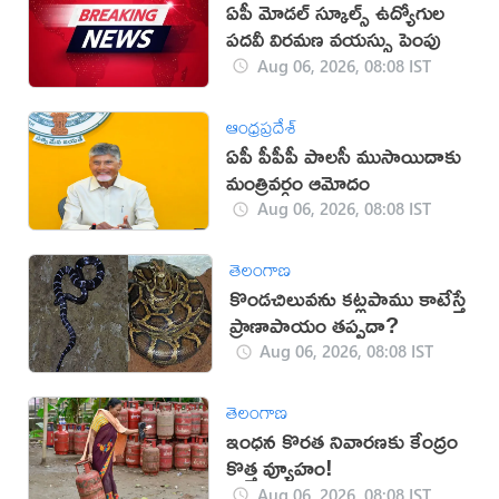
ఏపీ మోడల్ స్కూల్స్ ఉద్యోగుల
పదవీ విరమణ వయస్సు పెంపు
Aug 06, 2026, 08:08 IST
ఆంధ్రప్రదేశ్
ఏపీ పీపీపీ పాలసీ ముసాయిదాకు
మంత్రివర్గం ఆమోదం
Aug 06, 2026, 08:08 IST
తెలంగాణ
కొండచిలువను కట్లపాము కాటేస్తే
ప్రాణాపాయం తప్పదా?
Aug 06, 2026, 08:08 IST
తెలంగాణ
ఇంధన కొరత నివారణకు కేంద్రం
కొత్త వ్యూహం!
Aug 06, 2026, 08:08 IST