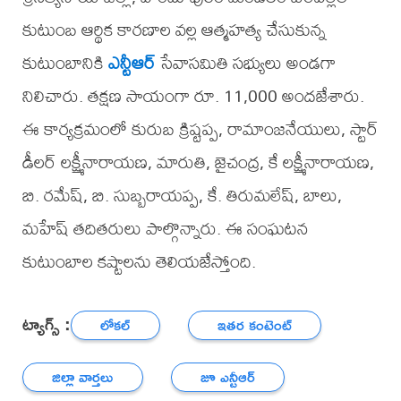
కుటుంబ ఆర్థిక కారణాల వల్ల ఆత్మహత్య చేసుకున్న
కుటుంబానికి
ఎన్టీఆర్
సేవాసమితి సభ్యులు అండగా
నిలిచారు. తక్షణ సాయంగా రూ. 11,000 అందజేశారు.
ఈ కార్యక్రమంలో కురుబ క్రిష్టప్ప, రామాంజనేయులు, స్టార్
డీలర్ లక్ష్మీనారాయణ, మారుతి, జైచంద్ర, కే లక్ష్మీనారాయణ,
బి. రమేష్, బి. సుబ్బరాయప్ప, కే. తిరుమలేష్, బాలు,
మహేష్ తదితరులు పాల్గొన్నారు. ఈ సంఘటన
కుటుంబాల కష్టాలను తెలియజేస్తోంది.
ట్యాగ్స్ :
లోకల్
ఇతర కంటెంట్
జిల్లా వార్తలు
జూ ఎన్టీఆర్