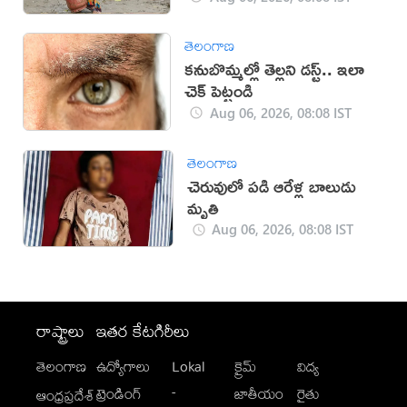
తెలంగాణ
కనుబొమ్మల్లో తెల్లని డస్ట్.. ఇలా
చెక్ పెట్టండి
Aug 06, 2026, 08:08 IST
తెలంగాణ
చెరువులో పడి ఆరేళ్ల బాలుడు
మృతి
Aug 06, 2026, 08:08 IST
రాష్ట్రాలు
ఇతర కేటగిరీలు
తెలంగాణ
ఉద్యోగాలు
Lokal
క్రైమ్
విద్య
-
ట్రెండింగ్
జాతీయం
రైతు
ఆంధ్రప్రదేశ్