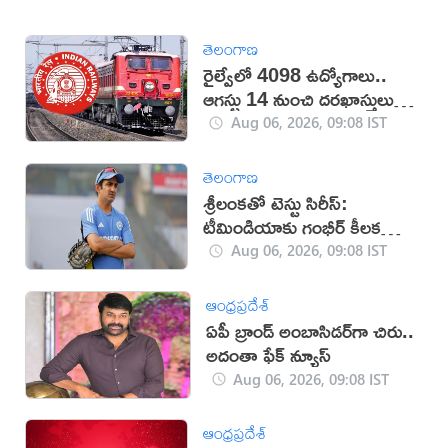
తెలంగాణ
రైల్వేలో 4098 ఉద్యోగాలు..
ఆగస్టు 14 నుంచి దరఖాస్తులు
స్టార్ట్
Aug 06, 2026, 09:08 IST
తెలంగాణ
శ్రీలంకతో టెస్టు సిరీస్:
టీమిండియాకు గంభీర్ కీలక
సూచనలు
Aug 06, 2026, 09:08 IST
ఆంధ్రప్రదేశ్
ఏపీ బ్రాండ్‌ అంబాసిడర్‌గా చిరు..
అదంతా ఫేక్‌ న్యూస్‌
Aug 06, 2026, 09:08 IST
ఆంధ్రప్రదేశ్