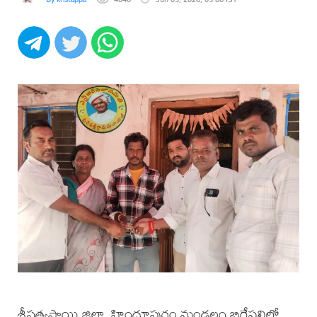
శ్రీసత్యసాయి జిల్లా, హిందూపురం మండలం బిరేపల్లిలో