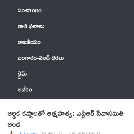
పంచాంగం
రాశి ఫలాలు
రాజకీయం
బంగారం-వెండి ధరలు
క్రైమ్
అనేకం
ఆర్థిక కష్టాలతో ఆత్మహత్య: ఎన్టీఆర్ సేవాసమితి
అండ
By kristappa
4046
Jun 03, 2026, 03:06 IST