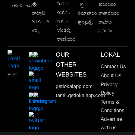
మగువ
కుటుంబం
🌟
భక్తి
తమిళనాడు
వినోదం
వాట్సాప్
సమాచారం
వాతావరణం
STATUS
కరోనా
క్లాసిఫైడ్స్
వ్యాపార
అప్‌డేట్స్
టిప్స్
ప్రపంచం
రాజకీయం
OUR
LOKAL
OTHER
Contact Us
WEBSITES
About Us
Privacy
getlokalapp.com
Policy
tamil.getlokalapp.com
Terms &
Conditions
Advertise
with us