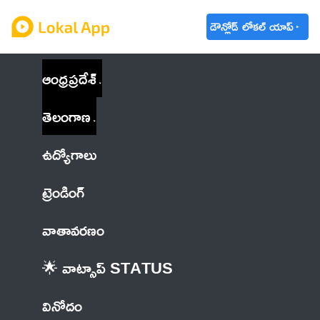
డౌన్లోడ్ లోకల్ యాప్
ఆంధ్రప్రదేశ్
తెలంగాణ
ఉద్యోగాలు
ట్రెండింగ్
వాతావరణం
🌟 వాట్సాప్ STATUS
వినోదం