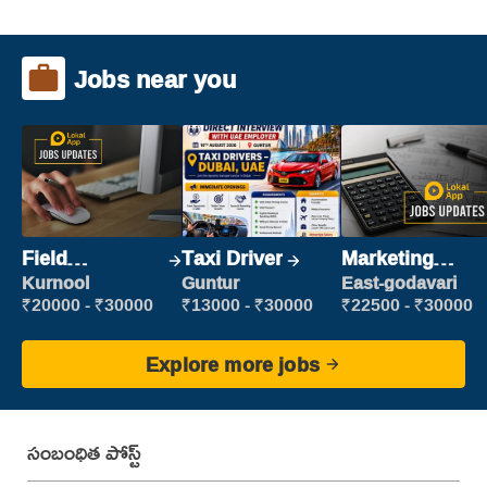
Jobs near you
Field
Taxi Driver
Marketing
Marketing
Executive
Kurnool
Guntur
East-godavari
Executive
₹20000 - ₹30000
₹13000 - ₹30000
₹22500 - ₹30000
Explore more jobs
సంబంధిత పోస్ట్