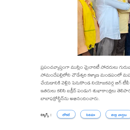
ప్రపంచవ్యాప్తంగా ముస్లిం మైనారిటీ సోదరులు గ
సోమందేపల్లిలోని చౌడేశ్వరి కళ్యాణ మండపంలో మహాన
చేయడానికి వెళ్లిన పెనుకొండ నియోజకవర్గ బిగ్ టీవీ రి
ఇతరులు కలిసి బక్రీద్ పండుగ శుభాకాంక్షలు తెలిపా
బాబాఫక్రోద్దీన్‌ను అభినందించారు.
ట్యాగ్స్ :
లోకల్
సినిమా
జిల్లా వార్తలు