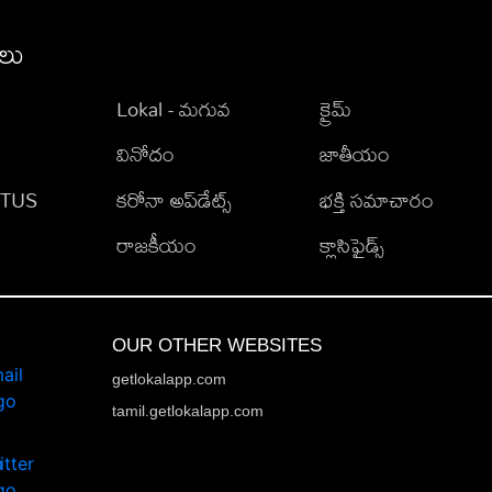
ీలు
Lokal - మగువ
క్రైమ్
వినోదం
జాతీయం
TATUS
కరోనా అప్‌డేట్స్
భక్తి సమాచారం
రాజకీయం
క్లాసిఫైడ్స్
OUR OTHER WEBSITES
getlokalapp.com
tamil.getlokalapp.com