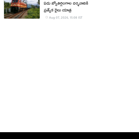
ఏడు జ్యోతిర్లింగాల దర్శనానికి
ప్రత్యేక రైలు యాత్ర
Aug 07, 2026, 15:08 IST