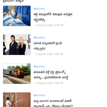
ట్రెండింగ్ న్యూస్
తెలంగాణ
తల్లి కడుపులోనే శిశువుకు అరుదైన
శస్త్రచికిత్స
Aug 08, 2026, 12:08 IST
తెలంగాణ
భారత పర్యటనలో ట్రంప్‌
చిన్నల్లుడు
Aug 08, 2026, 11:08 IST
తెలంగాణ
తిరుపతికి వెళ్లే రైళ్ల టైమింగ్స్
మార్పు.. ప్రయాణికులకు అలర్ట్
Aug 08, 2026, 11:08 IST
తెలంగాణ
ఇల్లు బలంగా ఉండాలంటే వాటర్
క్యూరింగ్ ఎన్ని రోజులు చేయాలి?