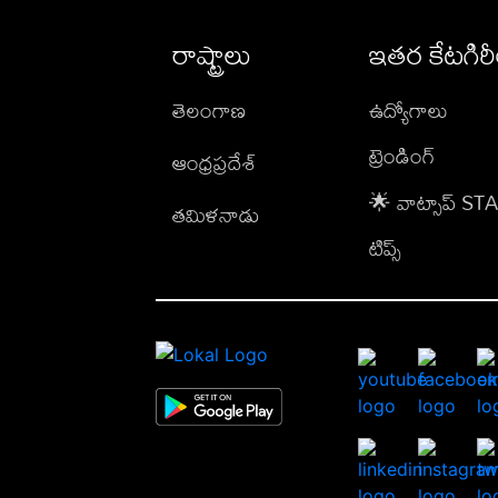
రాష్ట్రాలు
ఇతర కేటగిర
తెలంగాణ
ఉద్యోగాలు
ట్రెండింగ్
ఆంధ్రప్రదేశ్
🌟 వాట్సాప్ S
తమిళనాడు
టిప్స్