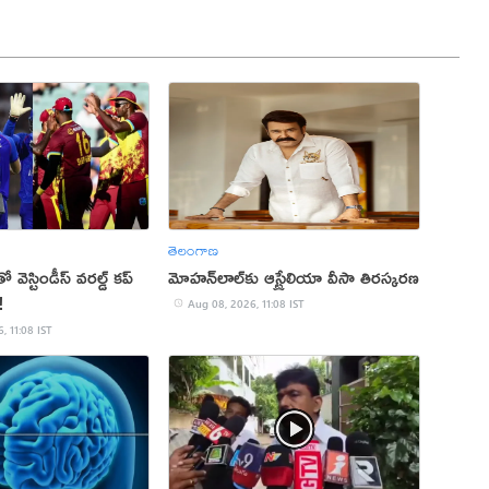
తెలంగాణ
ో వెస్టిండీస్ వరల్డ్ కప్
మోహన్‌లాల్‌కు ఆస్ట్రేలియా వీసా తిరస్కరణ
!
Aug 08, 2026, 11:08 IST
, 11:08 IST