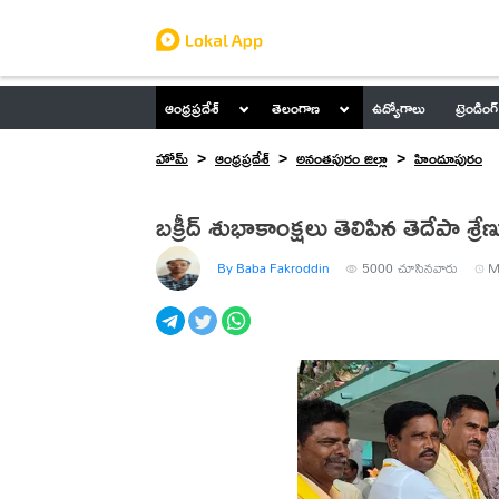
ఆంధ్రప్రదేశ్
తెలంగాణ
ఉద్యోగాలు
ట్రెండింగ్
హోమ్
ఆంధ్రప్రదేశ్
అనంతపురం జిల్లా
హిందూపురం
బక్రీద్ శుభాకాంక్షలు తెలిపిన తెదేపా శ్రే
By Baba Fakroddin
5000
చూసినవారు
M