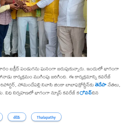
ురువారం బక్రీద్ పండుగను ఘనంగా జరుపుకున్నారు. ఇందులో భాగంగా
ాడు కార్యక్రమం ముగింపు జరిగింది. ఈ కార్యక్రమాన్ని కవరేజ్
పోర్టర్, సోమందేపల్లి నివాసి జింకా బాబాఫక్రోద్దీన్‌కు
తెదేపా
నేతలు,
రు. విధి నిర్వహణలో భాగంగా న్యూస్ కవరేజ్ క
ి వచ్
చిన
టీడీపీ
Thalapathy