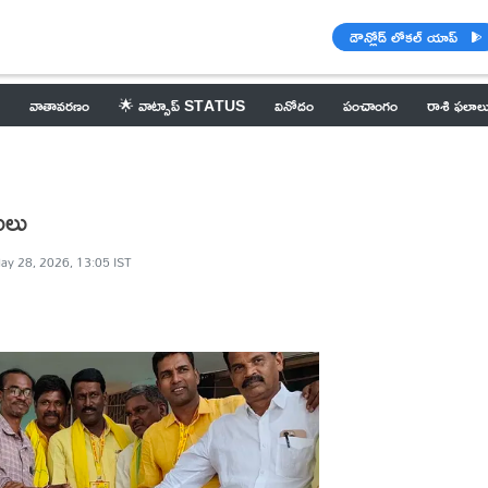
డౌన్లోడ్ లోకల్ యాప్
వాతావరణం
🌟 వాట్సాప్ STATUS
వినోదం
పంచాంగం
రాశి ఫలాల
ణులు
ay 28, 2026, 13:05 IST