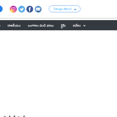
Telugu తెలుగు
ు
రాజకీయం
బంగారం-వెండి ధరలు
క్రైమ్
అనేకం