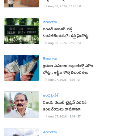
Aug 08, 2026, 02:08 IST
తెలంగాణ
జంతర్ మంతర్ వద్దే
నిరసనలెందుకు?: ఢిల్లీ హైకోర్టు
Aug 08, 2026, 02:08 IST
తెలంగాణ
గ్రామీణ సహకార బ్యాంకుల్లో హోం
లోన్లు.. ఆర్బీఐ కొత్త నిబంధనలు
Aug 07, 2026, 16:08 IST
ఆంధ్రప్రదేశ్
విజయ డెయిరీ ఛైర్మన్ పదవికి
ఆంజనేయులు రాజీనామా
Aug 07, 2026, 16:08 IST
తెలంగాణ