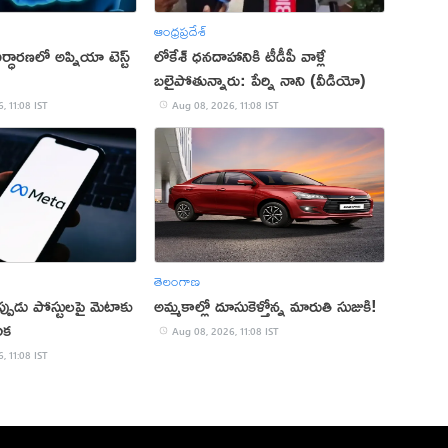
ఆంధ్రప్రదేశ్
నిర్ధారణలో అప్నియా టెస్ట్
లోకేశ్ ధనదాహానికి టీడీపీ వాళ్లే
బలైపోతున్నారు: పేర్ని నాని (వీడియో)
, 11:08 IST
Aug 08, 2026, 11:08 IST
తెలంగాణ
 తప్పుడు పోస్టులపై మెటాకు
అమ్మకాల్లో దూసుకెళ్తోన్న మారుతి సుజుకి!
ిక
Aug 08, 2026, 11:08 IST
, 11:08 IST