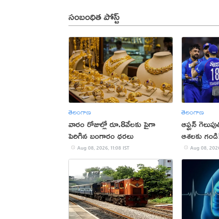
సంబంధిత పోస్ట్
తెలంగాణ
తెలంగాణ
వారం రోజుల్లో రూ.8వేలకు పైగా
ఆఫ్ఘన్ గెలుపుత
పెరిగిన బంగారం ధరలు
ఆశలకు గండి
Aug 08, 2026, 11:08 IST
Aug 08, 2026