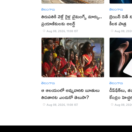
తెలంగాణ
తెలంగాణ
తిరుపతికి వెళ్లే రైళ్ల టైమింగ్స్ మార్పు..
బ్రెయిన్ డెత్ 
ప్రయాణికులకు అలర్ట్
కీలక పాత్ర
Aug 08, 2026, 11:08 IST
Aug 08, 2026
తెలంగాణ
తెలంగాణ
ఆ ఆలయంలో అమ్మవారిని బూతులు
డీప్‌ఫేక్‌లు,
తిడతారట ఎందుకో తెలుసా?
కేంద్రం హెచ్చర
Aug 08, 2026, 11:08 IST
Aug 08, 2026