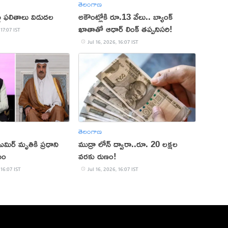
తెలంగాణ
ట్ ఫలితాలు విడుదల
అకౌంట్లోకి రూ.13 వేలు.. బ్యాంక్
ఖాతాతో ఆధార్ లింక్ తప్పనిసరి!
 17:07 IST
Jul 16, 2026, 16:07 IST
తెలంగాణ
మిర్ మృతికి ప్రధాని
ముద్రా లోన్ ద్వారా..రూ. 20 లక్షల
పం
వరకు రుణం!
 16:07 IST
Jul 16, 2026, 16:07 IST