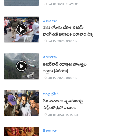
Jul 15, 2026, 11:07 IST
తెలంగాణ
18వ రోజుకు చేరిన సోనమ్
వాంగ్‌చుక్ నిరవధిక నిరాహార దీక్ష
Jul 15, 2026, 09:07 IST
తెలంగాణ
అమర్‌నాథ్ యాత్రకు పోటెత్తిన
భక్తులు (వీడియో)
Jul 15, 2026, 08:07 IST
ఆంధ్రప్రదేశ్
సీఐ నాగరాజు వ్యవహారంపై
సుప్రీంకోర్టులో విచారణ
Jul 15, 2026, 07:07 IST
తెలంగాణ