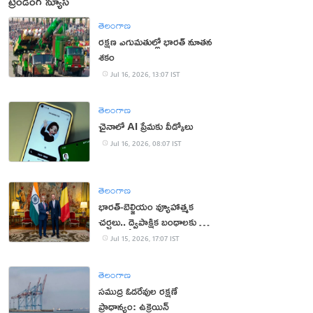
ట్రెండింగ్ న్యూస్
తెలంగాణ
రక్షణ ఎగుమతుల్లో భారత్ నూతన
శకం
Jul 16, 2026, 13:07 IST
తెలంగాణ
చైనాలో AI ప్రేమకు వీడ్కోలు
Jul 16, 2026, 08:07 IST
తెలంగాణ
భారత్-బెల్జియం వ్యూహాత్మక
చర్చలు.. ద్వైపాక్షిక బంధాలకు కొత్త
ఊపు
Jul 15, 2026, 17:07 IST
తెలంగాణ
సముద్ర ఓడరేవుల రక్షణే
ప్రాధాన్యం: ఉక్రెయిన్