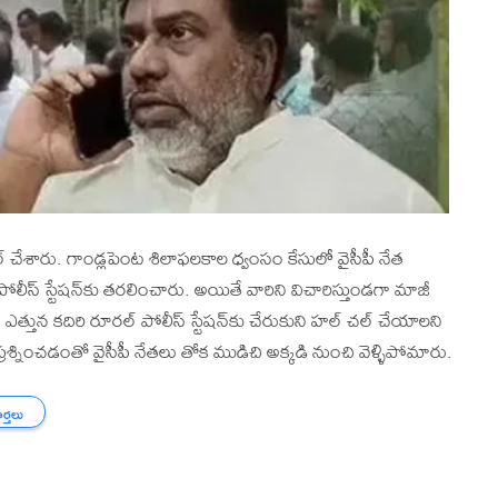
చల్ చేశారు. గాండ్లపెంట శిలాఫలకాల ధ్వంసం కేసులో వైసీపీ నేత
పోలీస్ స్టేషన్‌కు తరలించారు. అయితే వారిని విచారిస్తుండగా మాజీ
ద ఎత్తున కదిరి రూరల్ పోలీస్ స్టేషన్‌కు చేరుకుని హల్ చల్ చేయాలని
్రశ్నించడంతో వైసీపీ నేతలు తోక ముడిచి అక్కడి నుంచి వెళ్ళిపోమారు.
ార్తలు