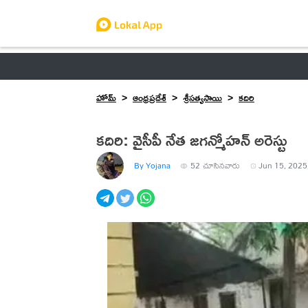
ఆంధ్రప్రదేశ్
తెలంగాణ
ఉద్యోగాలు
ట్రెండింగ్
హోమ్
ఆంధ్రప్రదేశ్
శ్రీసత్యసాయి
కదిరి
కదిరి: వైసీపీ నేత జగన్మోహన్ అరెస్టు
By Yojana
52
చూసినవారు
Jun 15, 2025