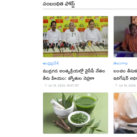
సంబంధిత పోస్ట్
ఆంధ్రప్రదేశ్
తెలంగాణ
ముద్రగడ అంత్యక్రియల్లో వైసీపీ నేతల
లంచం తీసుకు
తీరు హేయం: జ్యోతుల నెహ్రూ
ఇరిగేషన్ అధ
Jul 16, 2026, 18:07 IST
Jul 16, 2026,