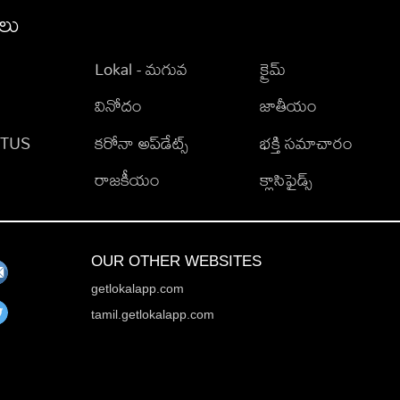
ీలు
Lokal - మగువ
క్రైమ్
వినోదం
జాతీయం
TATUS
కరోనా అప్‌డేట్స్
భక్తి సమాచారం
రాజకీయం
క్లాసిఫైడ్స్
OUR OTHER WEBSITES
getlokalapp.com
tamil.getlokalapp.com