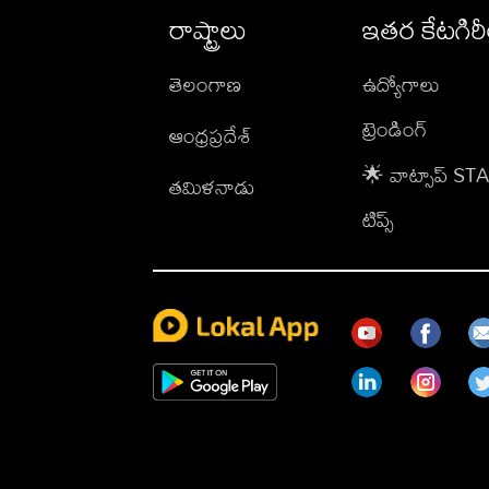
రాష్ట్రాలు
ఇతర కేటగిర
తెలంగాణ
ఉద్యోగాలు
ట్రెండింగ్
ఆంధ్రప్రదేశ్
🌟 వాట్సాప్ S
తమిళనాడు
టిప్స్