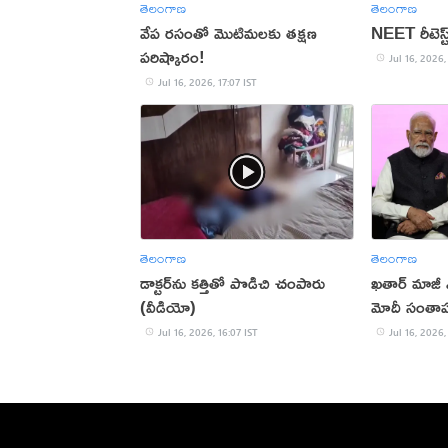
తెలంగాణ
తెలంగాణ
వేప రసంతో మొటిమలకు తక్షణ
NEET రీటెస్
పరిష్కారం!
Jul 16, 2026,
Jul 16, 2026, 17:07 IST
తెలంగాణ
తెలంగాణ
డాక్టర్‌ను కత్తితో పొడిచి చంపారు
ఖతార్ మాజీ ఎ
(వీడియో)
మోదీ సంతా
Jul 16, 2026, 16:07 IST
Jul 16, 2026,