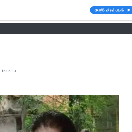
డౌన్లోడ్ లోకల్ యాప్
వాతావరణం
బడ్జెట్ 2023-24
🌟 వాట్సాప్ STATUS
ఐపీఎల్ 2021
, 16:06 IST