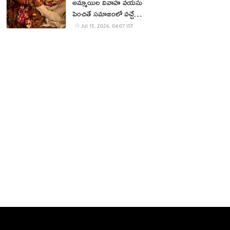
అమ్మాయిల వివాహ వయసు
పెంచితే సమాజంలో వచ్చే
మార్పులు ఇవే!
Jul 15, 2026, 04:07 IST