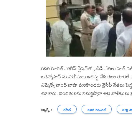
కదిరి రూరల్ పోలీస్ స్టేషన్‌లో వైసీపీ నేతలు హల్ 
జగన్మోహన్‌ ను పోలీసులు అరెస్టు చేసి కదిరి రూరల్ 
ఎమ్మెల్యే చాంద్ బాషా మరికొందరు వైసీపీ నేతలు పెద్
చూశారు. నిందితులను సమర్ధిస్తారా అని పోలీసులు ప
ట్యాగ్స్ :
లోకల్
ఇతర కంటెంట్
జిల్లా వ