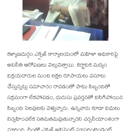
కళ్యాణదుర్గం ఎక్సైజ్ కార్యాలయంలో మహిళా అధికారిపై
అవినీతి ఆరోపణలు వెల్లువెత్తాయి. కర్ణాటక మద్యం
విక్రయదారుల నుంచి లక్షల రూపాయలు వసూలు
చేస్తున్నట్లు సమాచారం రావడంతో పాటు సిబ్బందితో
సక్రమంగా లేకపోవడం, దురుసు ప్రవర్తనతో విసిగిపోయిన
సిబ్బంది సెలవులకు వెళ్తున్నారు. ఉన్నవారు కూడా విధులు
నిర్వహించలేక సతమతమవుతున్నారని చర్చనీయాంశంగా
మారింది. దీంతో ఎక్సైజ్ అసిస్టెంట్ సూపరింటెండెంట్