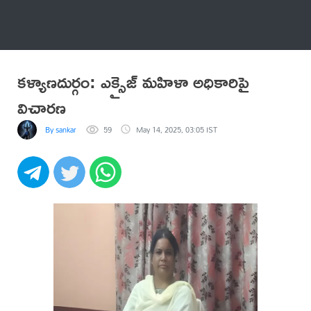
అనేకం
కళ్యాణదుర్గం: ఎక్సైజ్ మహిళా అధికారిపై
విచారణ
By sankar
59
May 14, 2025, 03:05 IST