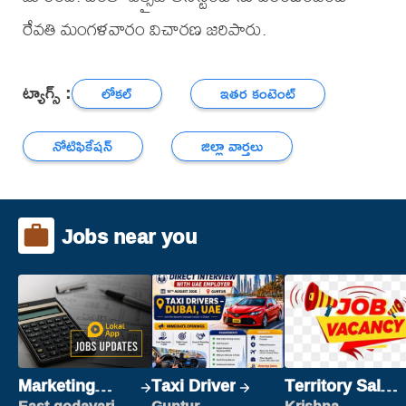
రేవతి మంగళవారం విచారణ జరిపారు.
ట్యాగ్స్ :
లోకల్
ఇతర కంటెంట్
నోటిఫికేషన్
జిల్లా వార్తలు
Jobs near you
Marketing
Taxi Driver
Territory Sales
Executive
Manager