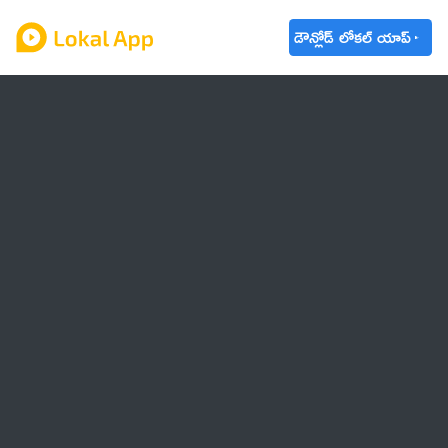
డౌన్లోడ్ లోకల్ యాప్
ఆంధ్రప్రదేశ్
తెలంగాణ
ఉద్యోగాలు
ట్రెండింగ్
వాతావరణం
🌟 వాట్సాప్ STATUS
వినోదం