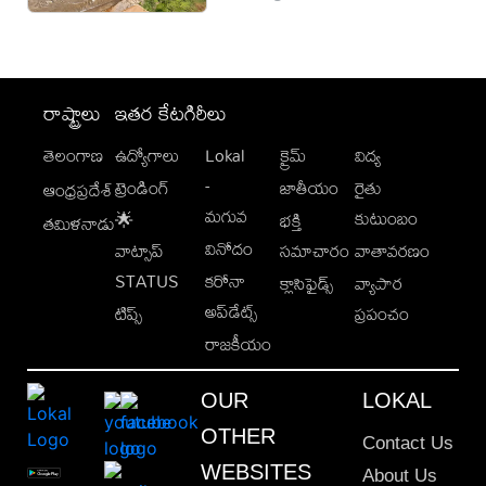
రాష్ట్రాలు
ఇతర కేటగిరీలు
తెలంగాణ
ఉద్యోగాలు
Lokal
క్రైమ్
విద్య
-
ట్రెండింగ్
జాతీయం
రైతు
ఆంధ్రప్రదేశ్
మగువ
కుటుంబం
🌟
భక్తి
తమిళనాడు
వినోదం
వాట్సాప్
సమాచారం
వాతావరణం
STATUS
కరోనా
క్లాసిఫైడ్స్
వ్యాపార
అప్‌డేట్స్
టిప్స్
ప్రపంచం
రాజకీయం
OUR
LOKAL
OTHER
Contact Us
WEBSITES
About Us