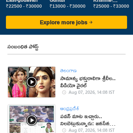
East-godavari
Guntur
Krishna-
vijayawada
₹22500 - ₹30000
₹13000 - ₹30000
₹25000 - ₹33000
Explore more jobs
సంబంధిత పోస్ట్
తెలంగాణ
సామాన్య భక్తురాలిగా శ్రీలీల..
వీడియో వైరల్
Aug 07, 2026, 14:08 IST
ఆంధ్రప్రదేశ్
పవన్ మాట ఇచ్చారు..
నిలబెట్టుకున్నారు: జనసేన
(వీడియో)
Aug 07, 2026, 14:08 IST