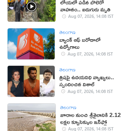
లోయలో పడిన బొలెరో
వాహనం.. ఐదుగురు మృతి
Aug 07, 2026, 14:08 IST
తెలంగాణ
బ్యాంక్ ఆఫ్ బరోడాలో
ఉద్యోగాలు
Aug 07, 2026, 14:08 IST
తెలంగాణ
త్రిషపై ఉదయనిధి వ్యాఖ్యలు..
స్పందించిన విశాల్
Aug 07, 2026, 14:08 IST
తెలంగాణ
జూరాల నుంచి శ్రీశైలానికి 2.12
లక్షల క్యూసెక్కుల ఇన్‌ఫ్లో
Aug 07, 2026, 14:08 IST