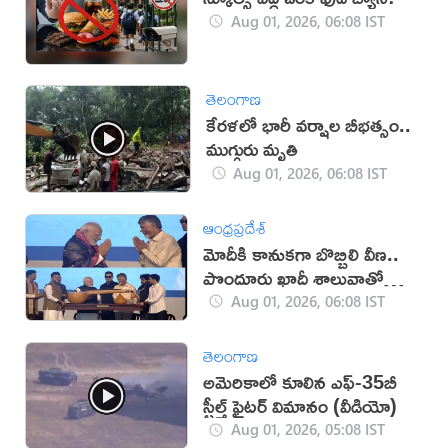
Aug 01, 2026, 06:08 IST
తెలంగాణ
కేరళలో భారీ వర్షాల బీభత్సం..
ముగ్గురు మృతి
Aug 01, 2026, 06:08 IST
ఆంధ్రప్రదేశ్
మోదీకి కానుకగా బొబ్బిలి వీణ..
పొందూరు ఖాదీ శాలువాతో
ఘన సత్కారం
Aug 01, 2026, 06:08 IST
తెలంగాణ
అమెరికాలో కూలిన ఎఫ్‌-35బీ
స్టీల్త్ ఫైట‌ర్ విమానం (వీడియో)
Aug 01, 2026, 05:08 IST