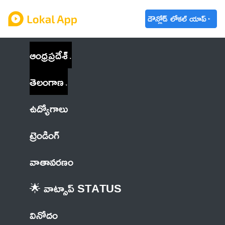
డౌన్లోడ్ లోకల్ యాప్
ఆంధ్రప్రదేశ్
తెలంగాణ
ఉద్యోగాలు
ట్రెండింగ్
వాతావరణం
🌟 వాట్సాప్ STATUS
వినోదం