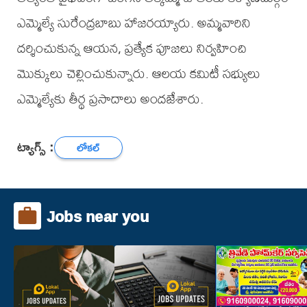
ఎమ్మెల్యే సురేంద్రబాబు హాజరయ్యారు. అమ్మవారిని
దర్శించుకున్న ఆయన, ప్రత్యేక పూజలు నిర్వహించి
మొక్కులు చెల్లించుకున్నారు. ఆలయ కమిటీ సభ్యులు
ఎమ్మెల్యేకు తీర్థ ప్రసాదాలు అందజేశారు.
ట్యాగ్స్ :
లోకల్
Jobs near you