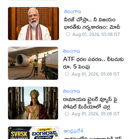
తెలంగాణ
నీరజ్‌ చోప్రా.. నీ విజయం
భారత్‌కు గర్వకారణం: మోదీ
Aug 01, 2026, 05:08 IST
తెలంగాణ
ATF ధరల సవరణ.. లీటరుకు
రూ. 5 పెంపు
Aug 01, 2026, 05:08 IST
తెలంగాణ
రామాయణ ట్రైలర్ వ్యూస్ పై
సోషల్ మీడియాలో చర్చ
Aug 01, 2026, 05:08 IST
ఆంధ్రప్రదేశ్
తాకట్టులోని బంగారానికి బెస్ట్