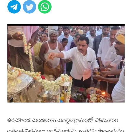
ఉరవకొండ మండలం ఆమిద్యాల గ్రామంలో సోమవారం
అత్యంత వైభవంగా జరిగిన అక్కమ్మ జాతరకు కళ్యాణదుర్గం