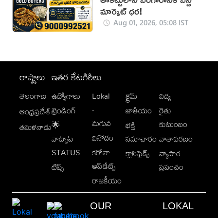
మార్కెట్ ధర!
Aug 01, 2026, 05:08 IST
రాష్ట్రాలు
ఇతర కేటగిరీలు
తెలంగాణ
ఉద్యోగాలు
Lokal
క్రైమ్
విద్య
-
ట్రెండింగ్
జాతీయం
రైతు
ఆంధ్రప్రదేశ్
మగువ
కుటుంబం
🌟
భక్తి
తమిళనాడు
వినోదం
వాట్సాప్
సమాచారం
వాతావరణం
STATUS
కరోనా
క్లాసిఫైడ్స్
వ్యాపార
అప్‌డేట్స్
టిప్స్
ప్రపంచం
రాజకీయం
OUR
LOKAL