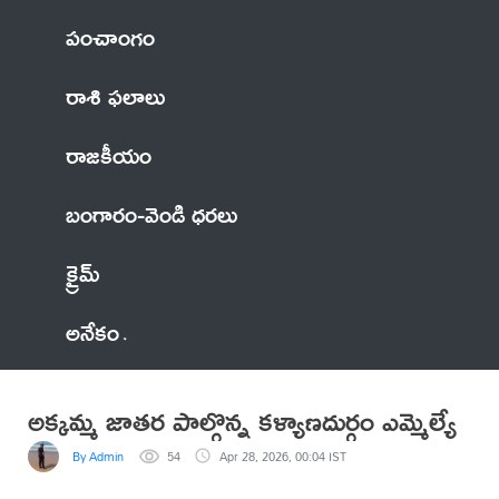
పంచాంగం
రాశి ఫలాలు
రాజకీయం
బంగారం-వెండి ధరలు
క్రైమ్
అనేకం
అక్కమ్మ జాతర పాల్గొన్న కళ్యాణదుర్గం ఎమ్మెల్యే
By Admin
54
Apr 28, 2026, 00:04 IST