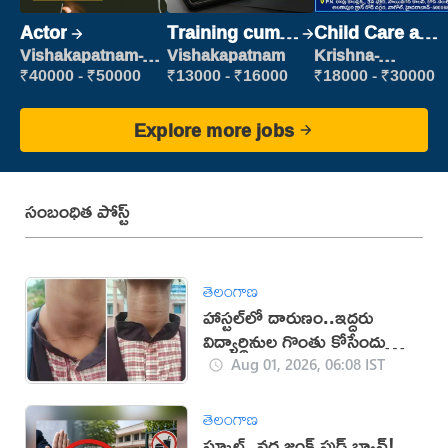
Actor
Training cum
Child Care and
Placement
Patient care
Vishakapatnam-
Vishakapatnam
Krishna-
new
vijayawada
₹40000 - ₹50000
₹13000 - ₹16000
₹18000 - ₹30000
Explore more jobs
సంబంధిత పోస్ట్
తెలంగాణ
హాస్టల్‌లో దారుణం..ఇద్దరు
విద్యార్థినుల గొంతు కోసేందుకు
తోటి విద్యార్థిని యత్నం
Aug 01, 2026, 06:08 IST
తెలంగాణ
స్కూల్స్ వద్ద జంక్ ఫుడ్ బ్యాన్!