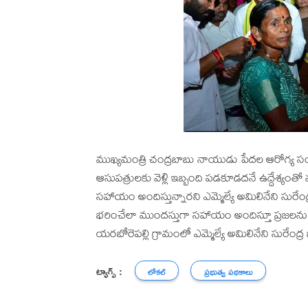
ముఖ్యమంత్రి చంద్రబాబు నాయుడు పేదల ఆరోగ్య సంరక
ఆసుపత్రులకు వెళ్లి ఇబ్బంది పడకూడదనే ఉద్దేశ్యంతో 
సహాయం అందిస్తున్నారని ఎమ్మెల్యే అమిలినేని సురేంద్ర బ
భరించేలా ముందస్తుగా సహాయం అందిస్తూ ప్రజలను
యరబోరెపల్లి గ్రామంలో ఎమ్మెల్యే అమిలినేని సురేంద
ట్యాగ్స్ :
లోకల్
ప్రభుత్వ పథకాలు