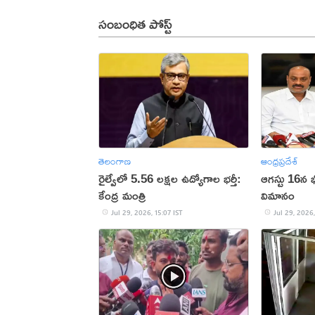
సంబంధిత పోస్ట్
తెలంగాణ
ఆంధ్రప్రదేశ్
రైల్వేలో 5.56 లక్షల ఉద్యోగాల భర్తీ:
ఆగస్టు 16న భ
కేంద్ర మంత్రి
విమానం
Jul 29, 2026, 15:07 IST
Jul 29, 2026,