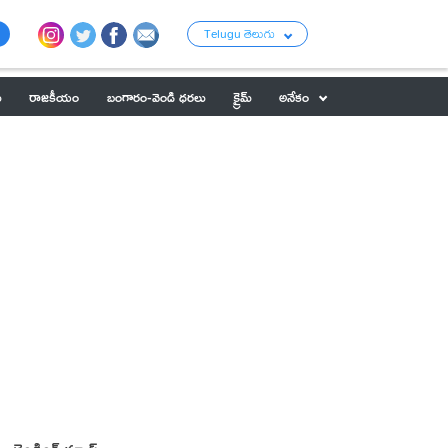
Telugu తెలుగు
ు
రాజకీయం
బంగారం-వెండి ధరలు
క్రైమ్
అనేకం