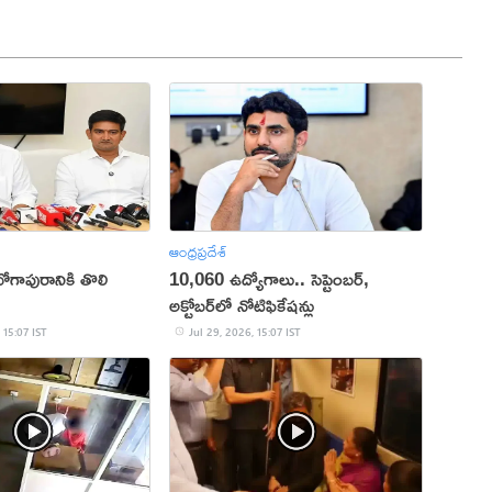
ఆంధ్రప్రదేశ్
ోగాపురానికి తొలి
10,060 ఉద్యోగాలు.. సెప్టెంబర్,
అక్టోబర్‌లో నోటిఫికేషన్లు
 15:07 IST
Jul 29, 2026, 15:07 IST