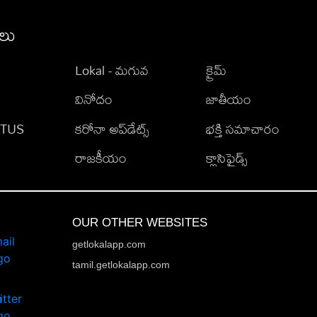
ీలు
Lokal - మగువ
క్రైమ్
వినోదం
జాతీయం
TATUS
కరోనా అప్‌డేట్స్
భక్తి సమాచారం
రాజకీయం
క్లాసిఫైడ్స్
OUR OTHER WEBSITES
getlokalapp.com
tamil.getlokalapp.com