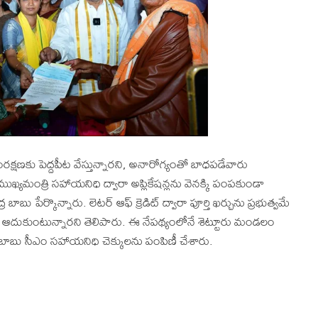
్షణకు పెద్దపీట వేస్తున్నారని, అనారోగ్యంతో బాధపడేవారు
ముఖ్యమంత్రి సహాయనిధి ద్వారా అప్లికేషన్లను వెనక్కి పంపకుండా
ాబు పేర్కొన్నారు. లెటర్ ఆఫ్ క్రెడిట్ ద్వారా పూర్తి ఖర్చును ప్రభుత్వమే
 ఆదుకుంటున్నారని తెలిపారు. ఈ నేపథ్యంలోనే శెట్టూరు మండలం
్ర బాబు సీఎం సహాయనిధి చెక్కులను పంపిణీ చేశారు.