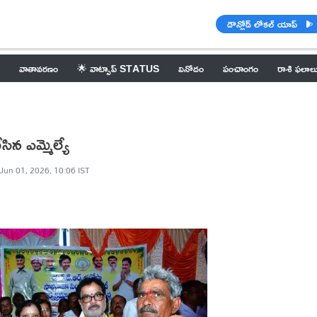
డౌన్లోడ్ లోకల్ యాప్
వాతావరణం
🌟 వాట్సాప్ STATUS
వినోదం
పంచాంగం
రాశి ఫలాల
ిన ఎమ్మెల్యే
Jun 01, 2026, 10:06 IST