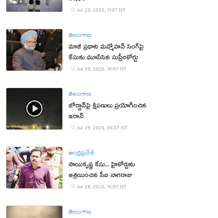
Jul 29, 2026, 11:07 IST
తెలంగాణ
మాజీ ప్రధాని మన్మోహన్ సింగ్‌పై
కేసును మూసేసిన సుప్రీంకోర్టు
Jul 29, 2026, 10:07 IST
తెలంగాణ
జోర్డాన్‌పై క్షిపణులు ప్రయోగించిన
ఇరాన్‌
Jul 29, 2026, 06:07 IST
ఆంధ్రప్రదేశ్
సాయికృష్ణ కేసు.. హైకోర్టును
ఆశ్రయించిన సీఐ నాగరాజు
Jul 28, 2026, 15:07 IST
తెలంగాణ