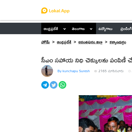
ఆంధ్రప్రదేశ్
తెలంగాణ
ఉద్యోగాలు
ట్రెండింగ్
హోమ్
ఆంధ్రప్రదేశ్
అనంతపురం జిల్లా
కళ్యాణదుర్గం
సీఎం సహాయ నిధి చెక్కులను పంపిణీ చేస
By kunchapu Suresh
2165
చూసినవారు