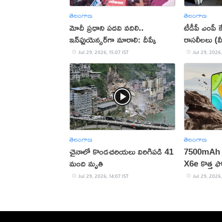
తెలంగాణ
తెలంగాణ
మోదీ ప్రధాని పదవి వదిలి..
టీడీపీ ఎంపీ క
ఇన్‌ఫ్లుయెన్సర్‌గా మారాలి: దీప్కే
రాసలీలలు (వ
Jul 29, 2026, 15:07 IST
Jul 29, 2026,
తెలంగాణ
తెలంగాణ
చైనాలో కొండచరియలు విరిగిపడి 41
7500mAh బ
మంది మృతి
X6e కొత్త ఫ
Jul 29, 2026, 14:07 IST
Jul 29, 2026,