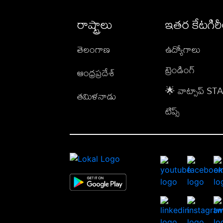
రాష్ట్రాలు
ఇతర కేటగిర
తెలంగాణ
ఉద్యోగాలు
ట్రెండింగ్
ఆంధ్రప్రదేశ్
🌟 వాట్సాప్ S
తమిళనాడు
టిప్స్