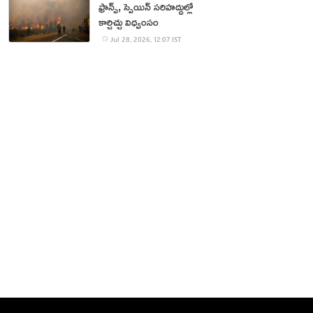
ఫ్రాన్స్, స్పెయిన్ స‌రిహ‌ద్దుల్లో
కార్చిచ్చు విధ్వంసం
Jul 28, 2026, 12:07 IST