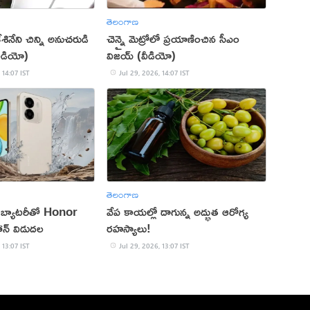
తెలంగాణ
ేశినేని చిన్ని అనుచరుడి
చెన్నై మెట్రోలో ప్రయాణించిన సీఎం
ీడియో)
విజయ్ (వీడియో)
 14:07 IST
Jul 29, 2026, 14:07 IST
తెలంగాణ
్యాటరీతో Honor
వేప కాయల్లో దాగున్న అద్భుత ఆరోగ్య
ోన్ విడుదల
రహస్యాలు!
 13:07 IST
Jul 29, 2026, 13:07 IST