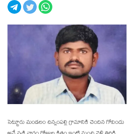
సెట్టూరు మండలం చిన్నంపల్లి గ్రామానికి చెందిన గోవిందు
అనే వ్యక్తి వారం రోజుల క్రితం ఇంటి నుంచి వెళ్లి తిరిగి