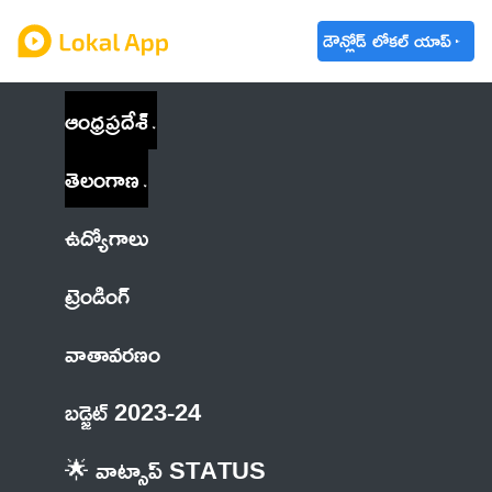
డౌన్లోడ్ లోకల్ యాప్
ఆంధ్రప్రదేశ్
తెలంగాణ
ఉద్యోగాలు
ట్రెండింగ్
వాతావరణం
బడ్జెట్ 2023-24
🌟 వాట్సాప్ STATUS