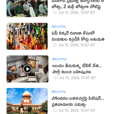
ఏపీలోని ప్రభుత్వ ఉద్యోగులకు 6
జోన్లు, 2 మల్టీ జోన్లుగా నోటిఫై
Jul 15, 2026, 15:07 IST
తెలంగాణ
ఏపీ లిక్కర్‌ రవాణా కేసులో
నిందితుల కస్టడీకి కోర్టు అనుమతి
Jul 15, 2026, 15:07 IST
తెలంగాణ
లంచం తీసుకున్న టీవీకే నేత..
పార్టీ నుంచి బహిష్కరణ
Jul 15, 2026, 15:07 IST
తెలంగాణ
పోలవరం-బనకచర్లపై పిటిషన్‌..
ప్రతివాదులకు సమన్లు
Jul 15, 2026, 15:07 IST