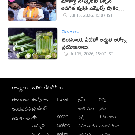
మోకాళ్ల నొప్పులకు పెన్షన్
అడిగిన వ్యక్తికి ఎమ్మెల్యే షాకింగ్
సమాధానం
Jul 15, 2026, 15:07 IST
తెలంగాణ
బెండకాయ నీటితో అద్భుత ఆరోగ్య
ప్రయోజనాలు!
Jul 15, 2026, 15:07 IST
రాష్ట్రాలు
ఇతర కేటగిరీలు
తెలంగాణ
ఉద్యోగాలు
Lokal
క్రైమ్
విద్య
-
ట్రెండింగ్
జాతీయం
రైతు
ఆంధ్రప్రదేశ్
మగువ
కుటుంబం
🌟
భక్తి
తమిళనాడు
వినోదం
వాట్సాప్
సమాచారం
వాతావరణం
STATUS
కరోనా
క్లాసిఫైడ్స్
వ్యాపార