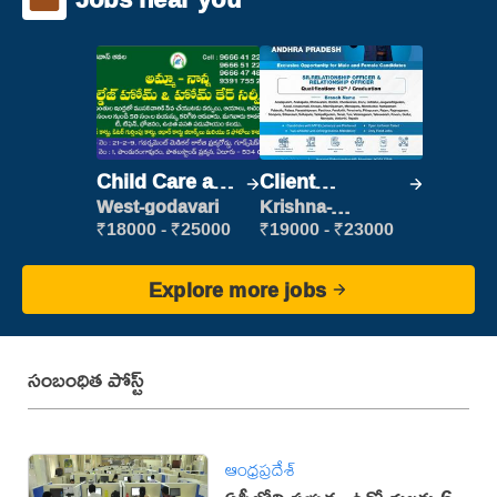
Child Care and
Client
Patient care
Relationship
West-godavari
Krishna-
vijayawada
Executive
₹18000 - ₹25000
₹19000 - ₹23000
Explore more jobs
సంబంధిత పోస్ట్
ఆంధ్రప్రదేశ్