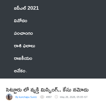
ఐపీఎల్ 2021
వినోదం
పంచాంగం
రాశి ఫలాలు
రాజకీయం
అనేకం
సెట్టూరు లో వ్యక్తి మిస్సింగ్.. కేసు నమోదు
By kunchapu Suresh
4997
May 26, 2026, 05:05 IST