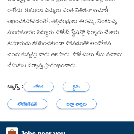
రాలేదు. కుటుంబ సభ్యులు ఎంత వెతికినా ఆచూకీ
లభించకపోవడంతో, తల్లిదండ్రులు ఈరమ్మ, వెంకటన్న
మంగళవారం సెట్టూరు పోలీస్ స్టేషన్లో ఫిర్యాదు చేశారు.
కుమారుడు కనిపించకుండా పోవడంతో ఆందోళన
చెందుతున్నట్లు వారు తెలిపారు. పోలీసులు కేసు నమోదు
చేసుకుని దర్యాప్తు ప్రారంభించారు.
ట్యాగ్స్ :
లోకల్
క్రైమ్
నోటిఫికేషన్
జిల్లా వార్తలు
Jobs near you