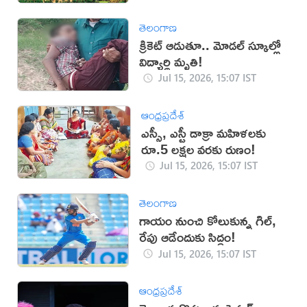
తెలంగాణ
క్రికెట్ ఆడుతూ.. మోడల్ స్కూల్లో
విద్యార్థి మృతి!
Jul 15, 2026, 15:07 IST
ఆంధ్రప్రదేశ్
ఎస్సీ, ఎస్టీ డాక్రా మహిళలకు
రూ.5 లక్షల వరకు రుణం!
Jul 15, 2026, 15:07 IST
తెలంగాణ
గాయం నుంచి కోలుకున్న గిల్,
రేపు ఆడేందుకు సిద్ధం!
Jul 15, 2026, 15:07 IST
ఆంధ్రప్రదేశ్