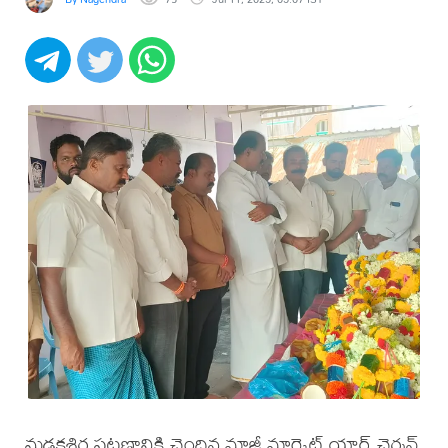
మడకశిర పట్టణానికి చెందిన మాజీ మార్కెట్ యార్డ్ చైర్మన్