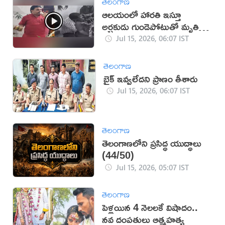
తెలంగాణ
ఆలయంలో హారతి ఇస్తూ
అర్చకుడు గుండెపోటుతో మృతి
(వీడియో)
Jul 15, 2026, 06:07 IST
తెలంగాణ
బైక్ ఇవ్వలేదని ప్రాణం తీశారు
Jul 15, 2026, 06:07 IST
తెలంగాణ
తెలంగాణలోని ప్రసిద్ధ యుద్ధాలు
(44/50)
Jul 15, 2026, 05:07 IST
తెలంగాణ
పెళ్లయిన 4 నెలలకే విషాదం..
నవ దంపతులు ఆత్మహత్య