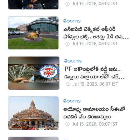
Jul 15, 2026, 06:07 IST
తెలంగాణ
ఎన్ఐఏబీ టెక్నికల్ ఆఫీసర్
పోస్టుల భర్తీ.. ఆగస్టు 14 చివరి
తేదీ
Jul 15, 2026, 06:07 IST
తెలంగాణ
PF అకౌంట్లలోకి వడ్డీ జమ..
డబ్బులు పడ్డాయో లేదో చెక్
చేసుకోండి ఇలా!
Jul 15, 2026, 06:07 IST
తెలంగాణ
అయోధ్య రామాలయం సీఈవో
పదవికి వేల దరఖాస్తులు
Jul 15, 2026, 06:07 IST