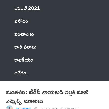
ఐపీఎల్ 2021
వినోదం
పంచాంగం
రాశి ఫలాలు
రాజకీయం
అనేకం
మడకశిర: టీడీపీ నాయకుడి తల్లికి మాజీ
ఎమ్మెల్సీ నివాళులు
By Nagendra
73
Jul 11, 2025, 05:07 IST