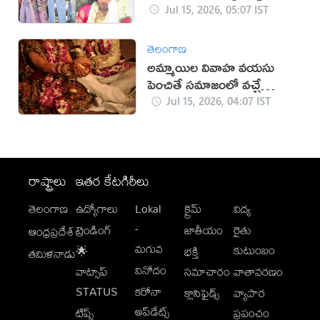
Jul 15, 2026, 05:07 IST
తెలంగాణ
అమ్మాయిల వివాహ వయసు
పెంచితే సమాజంలో వచ్చే
మార్పులు ఇవే!
Jul 15, 2026, 04:07 IST
రాష్ట్రాలు
ఇతర కేటగిరీలు
తెలంగాణ
ఉద్యోగాలు
Lokal
క్రైమ్
విద్య
-
ట్రెండింగ్
జాతీయం
రైతు
ఆంధ్రప్రదేశ్
మగువ
కుటుంబం
🌟
భక్తి
తమిళనాడు
వినోదం
వాట్సాప్
సమాచారం
వాతావరణం
STATUS
కరోనా
క్లాసిఫైడ్స్
వ్యాపార
అప్‌డేట్స్
టిప్స్
ప్రపంచం