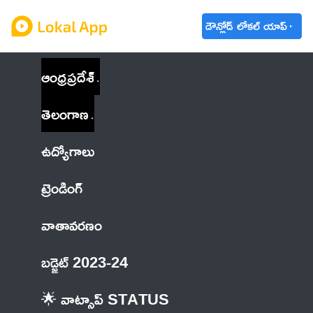
డౌన్లోడ్ లోకల్ యాప్
ఆంధ్రప్రదేశ్
తెలంగాణ
ఉద్యోగాలు
ట్రెండింగ్
వాతావరణం
బడ్జెట్ 2023-24
🌟 వాట్సాప్ STATUS