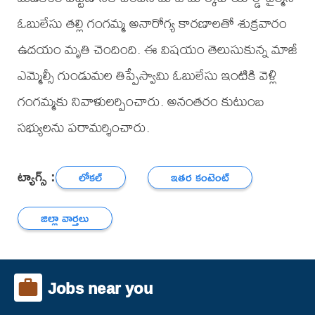
ఓబులేసు తల్లి గంగమ్మ అనారోగ్య కారణాలతో శుక్రవారం
ఉదయం మృతి చెందింది. ఈ విషయం తెలుసుకున్న మాజీ
ఎమ్మెల్సీ గుండుమల తిప్పేస్వామి ఓబులేసు ఇంటికి వెళ్లి
గంగమ్మకు నివాళులర్పించారు. అనంతరం కుటుంబ
సభ్యులను పరామర్శించారు.
ట్యాగ్స్ :
లోకల్
ఇతర కంటెంట్
జిల్లా వార్తలు
Jobs near you