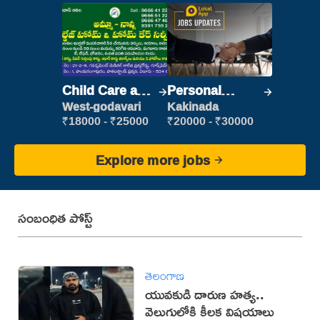
Child Care and
Personal
Patient care
Assistant
West-godavari
Kakinada
₹18000 - ₹25000
₹20000 - ₹30000
Explore more jobs
సంబంధిత పోస్ట్
తెలంగాణ
యువకుడి దారుణ హత్య..
వెలుగులోకి కీలక విషయాలు