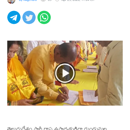
తెలుగుదేశం పార్టీ రాష్ట్ర ఉపాధ్యక్షుడిగా గుండుమల