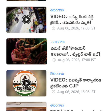
తెలంగాణ
VIDEO: బస్సు కింద పడ్డ
బైకర్.. యువకుడు మృతి!
Aug 06, 2026, 17:08 IST
తెలంగాణ
వరుణ్ తేజ్ 'కొరియన్
కనకరాజు'.. ట్విట్టర్ టాక్ ఇదే!
Aug 06, 2026, 17:08 IST
తెలంగాణ
VIDEO: భవిష్యత్ కార్యాచరణ
ప్రకటించిన CJP
Aug 06, 2026, 16:08 IST
తెలంగాణ