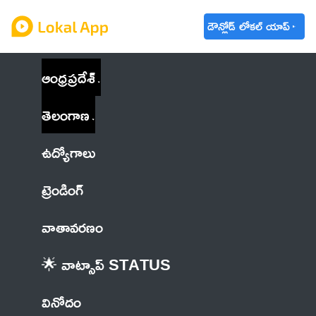
డౌన్లోడ్ లోకల్ యాప్
ఆంధ్రప్రదేశ్
తెలంగాణ
ఉద్యోగాలు
ట్రెండింగ్
వాతావరణం
🌟 వాట్సాప్ STATUS
వినోదం