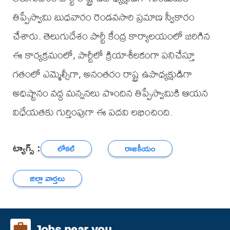
తిప్పేస్వామి బుధవారం రెండవసారి ప్రమాణ స్వీకారం
చేశారు. తెలుగుదేశం పార్టీ కేంద్ర కార్యాలయంలో జరిగిన
ఈ కార్యక్రమంలో, పార్టీలో క్రియాశీలకంగా పనిచేస్తూ
గతంలో ఎమ్మెల్సీగా, అనంతరం రాష్ట్ర ఉపాధ్యక్షుడిగా
అధిష్టానం వద్ద మన్ననలు పొందిన తిప్పేస్వామికి ఆయన
విధేయతకు గుర్తింపుగా ఈ పదవి లభించింది.
ట్యాగ్స్ :
లోకల్
రాజకీయం
జిల్లా వార్తలు
Jobs near you