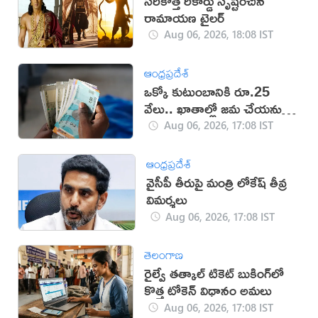
సరికొత్త రికార్డు సృష్టించిన
రామాయణ ట్రైలర్‌
Aug 06, 2026, 18:08 IST
ఆంధ్రప్రదేశ్
ఒక్కో కుటుంబానికి రూ.25
వేలు.. ఖాతాల్లో జ‌మ చేయ‌నున్న
ప్ర‌భుత్వం..!
Aug 06, 2026, 17:08 IST
ఆంధ్రప్రదేశ్
వైసీపీ తీరుపై మంత్రి లోకేష్ తీవ్ర
విమర్శలు
Aug 06, 2026, 17:08 IST
తెలంగాణ
రైల్వే తత్కాల్ టికెట్ బుకింగ్‌లో
కొత్త టోకెన్ విధానం అమలు
Aug 06, 2026, 17:08 IST