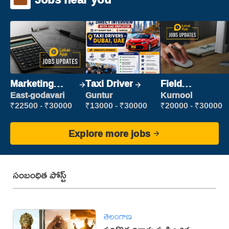
Marketing
Taxi Driver
Field
Executive
Marketing
East-godavari
Guntur
Kurnool
Executive
₹22500 - ₹30000
₹13000 - ₹30000
₹20000 - ₹30000
Explore more jobs
సంబంధిత పోస్ట్
తెలంగాణ