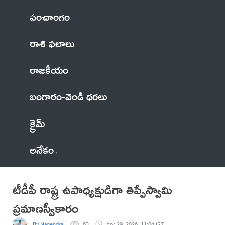
పంచాంగం
రాశి ఫలాలు
రాజకీయం
బంగారం-వెండి ధరలు
క్రైమ్
అనేకం
టీడీపీ రాష్ట్ర ఉపాధ్యక్షుడిగా తిప్పేస్వామి
ప్రమాణస్వీకారం
By Nagendra
63
Apr 29, 2026, 11:04 IST