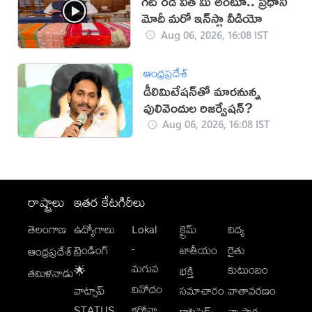
గెట్ రెడీ విత్ మీ అంటూ.. ప్రధాని
మోదీ మరో ఇన్‌స్టా వీడియో
Aug 06, 2026, 16:08 IST
ఆంధ్రప్రదేశ్
డీలిమిటేషన్‌తో మారనున్న
పులివెందుల రిజర్వేషన్?
Aug 06, 2026, 16:08 IST
రాష్ట్రాలు
ఇతర కేటగిరీలు
తెలంగాణ
ఉద్యోగాలు
Lokal
క్రైమ్
విద్య
-
ట్రెండింగ్
జాతీయం
రైతు
ఆంధ్రప్రదేశ్
మగువ
కుటుంబం
🌟
భక్తి
తమిళనాడు
వినోదం
వాట్సాప్
సమాచారం
వాతావరణం
STATUS
కరోనా
క్లాసిఫైడ్స్
వ్యాపార