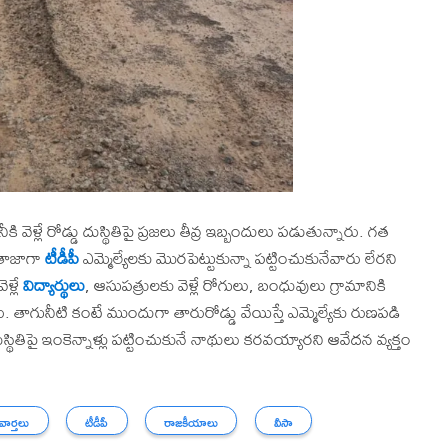
 వెళ్లే రోడ్డు దుస్థితిపై ప్రజలు తీవ్ర ఇబ్బందులు పడుతున్నారు. గత
తాజాగా
టీడీపీ
ఎమ్మెల్యేలకు మొరపెట్టుకున్నా పట్టించుకునేవారు లేరని
ళ్లే
విద్యార్థులు
, ఆసుపత్రులకు వెళ్లే రోగులు, బంధువులు గ్రామానికి
తాగునీటి కంటే ముందుగా తారురోడ్డు వేయిస్తే ఎమ్మెల్యేకు రుణపడి
్థితిపై ఇంకెన్నాళ్లు పట్టించుకునే నాథులు కరవయ్యారని ఆవేదన వ్యక్తం
 వార్తలు
టీడీపీ
రాజకీయాలు
వీసా