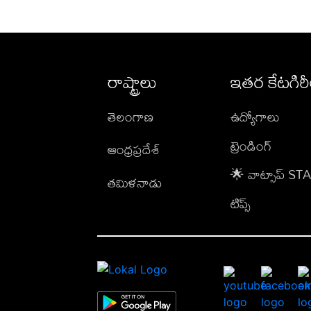
రాష్ట్రాలు
ఇతర కేటగిర
తెలంగాణ
ఉద్యోగాలు
ట్రెండింగ్
ఆంధ్రప్రదేశ్
🌟 వాట్సాప్ S
తమిళనాడు
టిప్స్