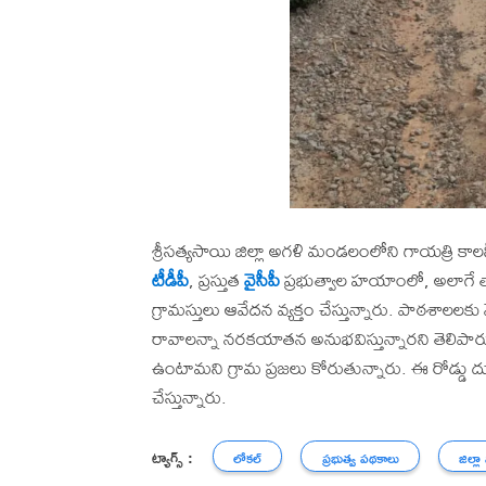
శ్రీసత్యసాయి జిల్లా అగళి మండలంలోని గాయత్రి కాలనీకి
టీడీపీ
, ప్రస్తుత
వైసీపీ
ప్రభుత్వాల హయాంలో, అలాగే 
గ్రామస్తులు ఆవేదన వ్యక్తం చేస్తున్నారు. పాఠశాలలకు వె
రావాలన్నా నరకయాతన అనుభవిస్తున్నారని తెలిపారు. 
ఉంటామని గ్రామ ప్రజలు కోరుతున్నారు. ఈ రోడ్డు దుస
చేస్తున్నారు.
ట్యాగ్స్ :
లోకల్
ప్రభుత్వ పథకాలు
జిల్లా