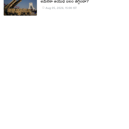
అమెరికా ఆయుధ బలం తగ్గిందా?
Aug 05, 2026, 15:08 IST