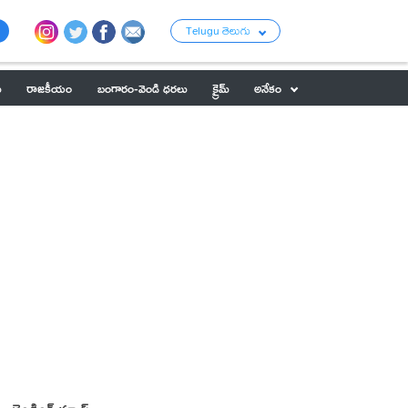
Telugu తెలుగు
ు
రాజకీయం
బంగారం-వెండి ధరలు
క్రైమ్
అనేకం