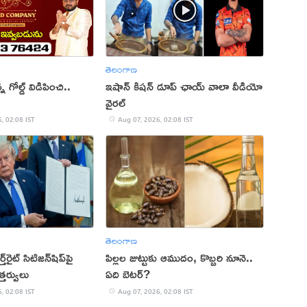
తెలంగాణ
 గోల్డ్ విడిపించి..
ఇషాన్ కిషన్ డూప్ ఛాయ్ వాలా వీడియో
వైరల్
, 02:08 IST
Aug 07, 2026, 02:08 IST
తెలంగాణ
‌రైట్ సిటిజన్‌షిప్‌పై
పిల్లల జుట్టుకు ఆముదం, కొబ్బరి నూనె..
త్తర్వులు
ఏది బెటర్?
, 02:08 IST
Aug 07, 2026, 02:08 IST