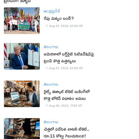
ట్రెండింగ్ న్యూస్
ఆంధ్రప్రదేశ్
రేపు మన్యం బంద్‌?
Aug 07, 2026, 02:08 IST
తెలంగాణ
అమెరికాలో బర్త్‌రైట్ సిటిజన్‌షిప్‌పై
ట్రంప్ కొత్త ఉత్తర్వులు
Aug 07, 2026, 02:08 IST
తెలంగాణ
రైల్వే తత్కాల్ టికెట్ బుకింగ్‌లో
కొత్త టోకెన్ విధానం అమలు
Aug 06, 2026, 17:08 IST
తెలంగాణ
చెత్తలో పడేసిన లాటరీ టికెట్..
రూ.11 కోట్లు గెలుచుకుంది!