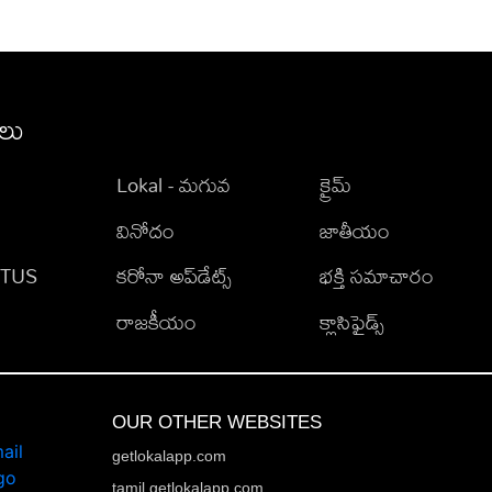
ీలు
Lokal - మగువ
క్రైమ్
వినోదం
జాతీయం
TATUS
కరోనా అప్‌డేట్స్
భక్తి సమాచారం
రాజకీయం
క్లాసిఫైడ్స్
OUR OTHER WEBSITES
getlokalapp.com
tamil.getlokalapp.com