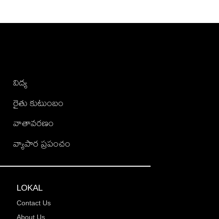
విద్య
రైతు కుటుంబం
వాతావరణం
వ్యాపార ప్రపంచం
LOKAL
Contact Us
About Us