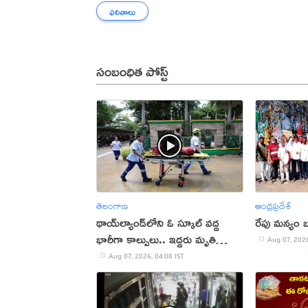
ఫలితాలు
సంబంధిత పోస్ట్
తెలంగాణ
ఆంధ్రప్రదేశ్
థాయ్‌ల్యాండ్‌లోని ఓ స్కూల్‌ వద్ద
రేపు మన్యం బ
భారీగా కాల్పులు.. ఇద్దరు మృతి
Aug 07, 2026
(వీడియో)
Aug 07, 2026, 04:08 IST