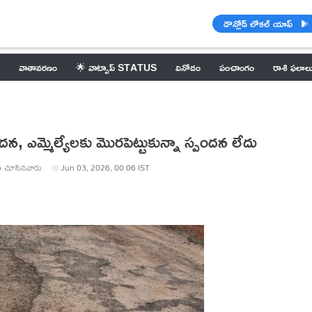
డౌన్లోడ్ లోకల్ యాప్
వాతావరణం
🌟 వాట్సాప్ STATUS
వినోదం
పంచాంగం
రాశి ఫలాల
వేదన, ఎమ్మెల్యేలకు మొరపెట్టుకున్నా స్పందన లేదు
5
చూసినవారు
Jun 03, 2026, 00:06 IST