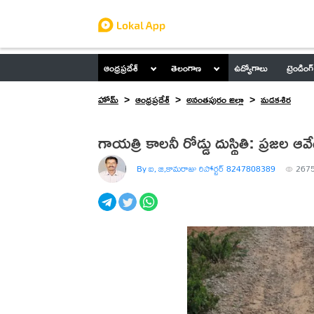
ఆంధ్రప్రదేశ్
తెలంగాణ
ఉద్యోగాలు
ట్రెండింగ్
హోమ్
ఆంధ్రప్రదేశ్
అనంతపురం జిల్లా
మడకశిర
గాయత్రి కాలనీ రోడ్డు దుస్థితి: ప్రజల ఆ
By ఐ, జి,కామరాజు రిపోర్టర్ 8247808389
267