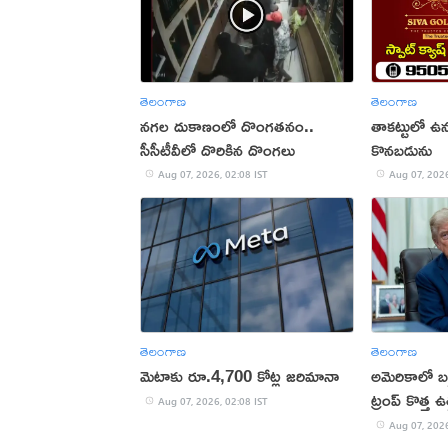
తెలంగాణ
తెలంగాణ
నగల దుకాణంలో దొంగతనం..
తాకట్టులో ఉన్న
సీసీటీవీలో దొరికిన దొంగలు
కొనబడును
Aug 07, 2026, 02:08 IST
Aug 07, 2026
తెలంగాణ
తెలంగాణ
మెటాకు రూ.4,700 కోట్ల జరిమానా
అమెరికాలో బర్త్
ట్రంప్ కొత్త ఉ
Aug 07, 2026, 02:08 IST
Aug 07, 2026