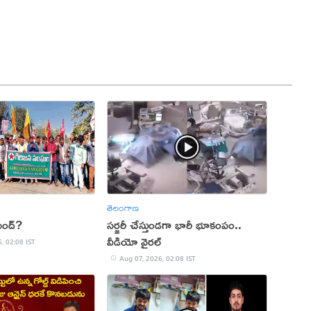
తెలంగాణ
ంద్‌?
సర్జరీ చేస్తుండగా భారీ భూకంపం..
వీడియో వైరల్
, 02:08 IST
Aug 07, 2026, 02:08 IST