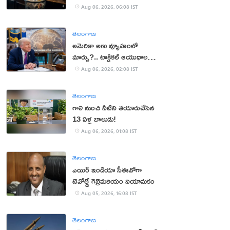
Aug 06, 2026, 06:08 IST
తెలంగాణ
అమెరికా అణు వ్యూహంలో
మార్పు?.. టాక్టికల్ ఆయుధాలకు
ప్రాధాన్యం!
Aug 06, 2026, 02:08 IST
తెలంగాణ
గాలి నుంచి నీటిని తయారుచేసిన
13 ఏళ్ల బాలుడు!
Aug 06, 2026, 01:08 IST
తెలంగాణ
ఎయిర్ ఇండియా సీఈవోగా
టెవోల్డే గెబ్రెమరియం నియామకం
Aug 05, 2026, 16:08 IST
తెలంగాణ