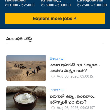
Hyderabad
Krishna-
East-godavari
vijayawada
₹21000 - ₹25000
₹25000 - ₹33000
₹22500 - ₹30000
Explore more jobs
సంబంధిత పోస్ట్
తెలంగాణ
ఎడారి ఇసుకతో ఇళ్ల నిర్మాణం..
ఎందుకు సాధ్యం కాదు?
Aug 08, 2026, 09:08 IST
తెలంగాణ
పెరుగులో ఉప్పు, పంచదార..
ఆరోగ్యానికి ఏది మేలు?
Aug 08, 2026, 09:08 IST