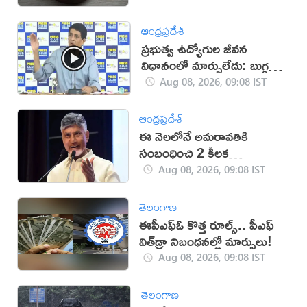
ఆంధ్రప్రదేశ్
ప్రభుత్వ ఉద్యోగుల జీవన
విధానంలో మార్పులేదు: బుగ్గన
(వీడియో)
Aug 08, 2026, 09:08 IST
ఆంధ్రప్రదేశ్
ఈ నెలలోనే అమరావతికి
సంబంధించి 2 కీలక
ప్రారంభాలు: సీఎం చంద్రబాబు
Aug 08, 2026, 09:08 IST
తెలంగాణ
ఈపీఎఫ్ఓ కొత్త రూల్స్.. పీఎఫ్
విత్‌డ్రా నిబంధనల్లో మార్పులు!
Aug 08, 2026, 09:08 IST
తెలంగాణ