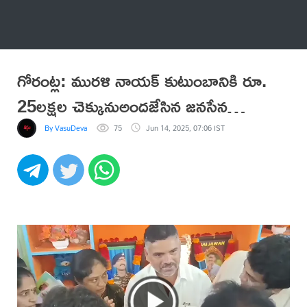
అనేకం
గోరంట్ల: మురళి నాయక్ కుటుంబానికి రూ.
25లక్షల చెక్కునుఅందజేసిన జనసేన
నాయకులు
By VasuDeva
75
Jun 14, 2025, 07:06 IST