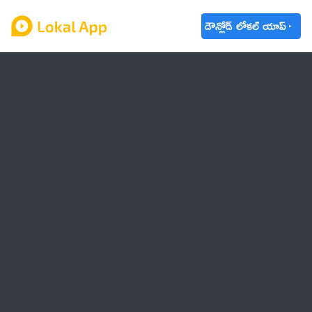
డౌన్లోడ్ లోకల్ యాప్
ఆంధ్రప్రదేశ్
తెలంగాణ
ఉద్యోగాలు
ట్రెండింగ్
వాతావరణం
🌟 వాట్సాప్ STATUS
వినోదం