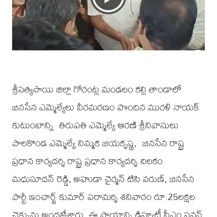
శ్రీసత్యసాయి జిల్లా గోరంట్ల మండలం కల్లి తాండాలో
జనసేన ఎమ్మెల్యేలు వీరమరణం పొందిన మురళి నాయక్
కుటుంబాన్ని తిరుపతి ఎమ్మెల్యే ఆరణి శ్రీనివాసులు
పాలకొండ ఎమ్మెల్యే నిమ్మక జయకృష్ణ, జనసేన రాష్ట్ర
ప్రధాన కార్యదర్శి రాష్ట్ర ప్రధాన కార్యదర్శి చిలకం
మధుసూదన్ రెడ్డి, అహుడా చైర్మన్ టిసి వరుణ్, జనసేన
పార్టీ ఇంచార్జ్ కుమార్ పరామర్శి శనివారం రూ.25లక్షల
చెక్కును అందజేశారు. ఈ సాయాన్ని డిప్యూటీ సీఎం పవన్