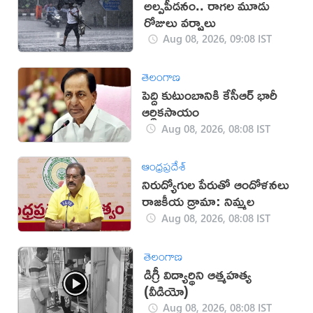
అల్పపీడనం.. రాగల మూడు
రోజులు వర్షాలు
Aug 08, 2026, 09:08 IST
తెలంగాణ
పెద్ది కుటుంబానికి కేసీఆర్ భారీ
ఆర్థికసాయం
Aug 08, 2026, 08:08 IST
ఆంధ్రప్రదేశ్
నిరుద్యోగుల పేరుతో ఆందోళనలు
రాజకీయ డ్రామా: నిమ్మల
Aug 08, 2026, 08:08 IST
తెలంగాణ
డిగ్రీ విద్యార్థిని ఆత్మహత్య
(వీడియో)
Aug 08, 2026, 08:08 IST