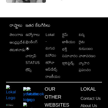
రాష్ట్రాలు
ఇతర కేటగిరీలు
తెలంగాణ
ఉద్యోగాలు
Lokal
క్రైమ్
విద్య
-
ట్రెండింగ్
జాతీయం
రైతు
ఆంధ్రప్రదేశ్
మగువ
కుటుంబం
🌟
భక్తి
తమిళనాడు
వినోదం
వాట్సాప్
సమాచారం
వాతావరణం
STATUS
కరోనా
క్లాసిఫైడ్స్
వ్యాపార
అప్‌డేట్స్
టిప్స్
ప్రపంచం
రాజకీయం
OUR
LOKAL
OTHER
Contact Us
WEBSITES
About Us