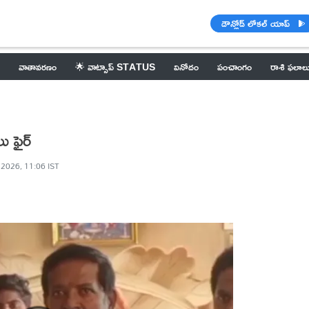
డౌన్లోడ్ లోకల్ యాప్
వాతావరణం
🌟 వాట్సాప్ STATUS
వినోదం
పంచాంగం
రాశి ఫలాల
ు ఫైర్
 2026, 11:06 IST