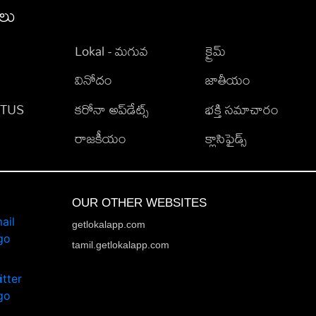
ీలు
Lokal - మగువ
క్రైమ్
వినోదం
జాతీయం
TATUS
కరోనా అప్‌డేట్స్
భక్తి సమాచారం
రాజకీయం
క్లాసిఫైడ్స్
OUR OTHER WEBSITES
getlokalapp.com
tamil.getlokalapp.com