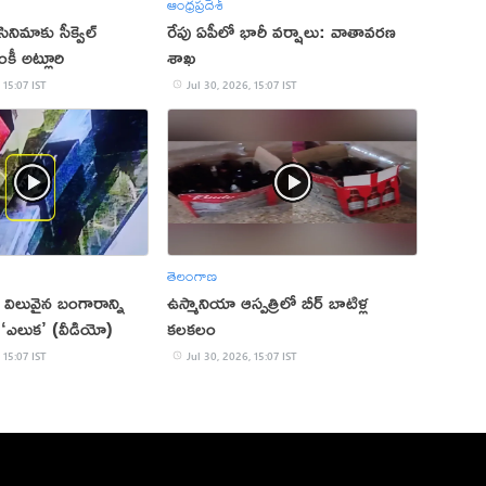
ఆంధ్రప్రదేశ్
సినిమాకు సీక్వెల్
రేపు ఏపీలో భారీ వర్షాలు: వాతావరణ
కీ అట్లూరి
శాఖ
 15:07 IST
Jul 30, 2026, 15:07 IST
తెలంగాణ
విలువైన బంగారాన్ని
ఉస్మానియా ఆస్పత్రిలో బీర్ బాటిళ్ల
‘ఎలుక’ (వీడియో)
కలకలం
 15:07 IST
Jul 30, 2026, 15:07 IST