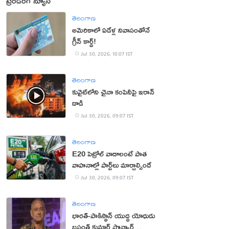
ట్రెండింగ్ న్యూస్
తెలంగాణ
అమెరికాలో ఏడేళ్ల నివాసంతోనే
గ్రీన్ కార్డ్!
Jul 30, 2026, 10:07 IST
తెలంగాణ
కువైట్‌లోని చైనా కంపెనీపై ఇరాన్
దాడి
Jul 30, 2026, 09:07 IST
తెలంగాణ
E20 పెట్రోల్ వాడాలంటే పాత
వాహనాల్లో పార్ట్‌లు మార్చాల్సిందే
Jul 30, 2026, 09:07 IST
తెలంగాణ
భార‌త్‌-పాకిస్థాన్ యుద్ధ యోధుడు
బ‌సంత్ కుమార్ పొన్వార్‌