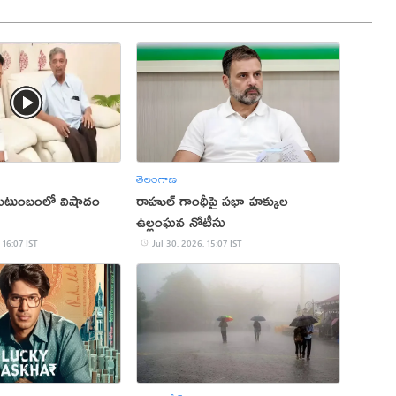
తెలంగాణ
 కుటుంబంలో విషాదం
రాహుల్ గాంధీపై సభా హక్కుల
ఉల్లంఘన నోటీసు
 16:07 IST
Jul 30, 2026, 15:07 IST