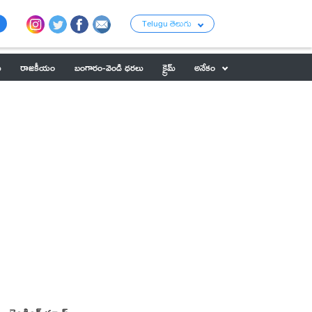
Telugu తెలుగు
ు
రాజకీయం
బంగారం-వెండి ధరలు
క్రైమ్
అనేకం