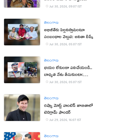
క‌న్నుమూత‌
Jul 30, 2026, 09:07 IST
తెలంగాణ
అభిజీత్‌కు పిల్ల‌నిస్తామంటూ
సంబంధాల వెల్లువ: అనితా దీప్కే
Jul 30, 2026, 05:07 IST
తెలంగాణ
భ‌యం లేకుండా ప‌నిచేయండి..
బాధ్య‌త నేను తీసుకుంటా:
సీఆర్పీఎఫ్ చీఫ్
Jul 30, 2026, 05:07 IST
తెలంగాణ
రష్యా మోస్ట్ వాంటెడ్ జాబితాలో
టెలిగ్రామ్ ఫౌండర్
Jul 29, 2026, 16:07 IST
తెలంగాణ