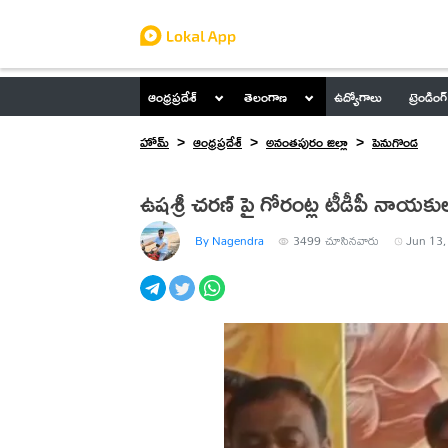
ఆంధ్రప్రదేశ్
తెలంగాణ
ఉద్యోగాలు
ట్రెండింగ్
హోమ్
ఆంధ్రప్రదేశ్
అనంతపురం జిల్లా
పెనుగొండ
ఉషశ్రీ చరణ్ పై గోరంట్ల టీడీపీ నాయకుల
By Nagendra
3499
చూసినవారు
Jun 13,