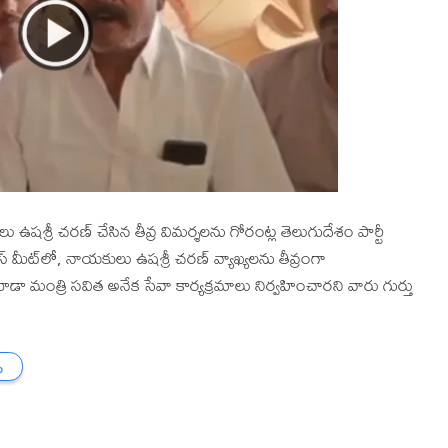
లు ఉషశ్రీ చరణ్ చేసిన తీవ్ర విమర్శలను గోరంట్ల తెలుగుదేశం పార్టీ
 మీట్‌లో, నాయకులు ఉషశ్రీ చరణ్ వ్యాఖ్యలను తీవ్రంగా
ుడు కూడా మంత్రి సవిత అనేక సేవా కార్యక్రమాలు నిర్వహించారని వారు గుర్తు
ు