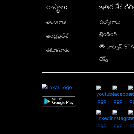
రాష్ట్రాలు
ఇతర కేటగిర
తెలంగాణ
ఉద్యోగాలు
ట్రెండింగ్
ఆంధ్రప్రదేశ్
🌟 వాట్సాప్ S
తమిళనాడు
టిప్స్