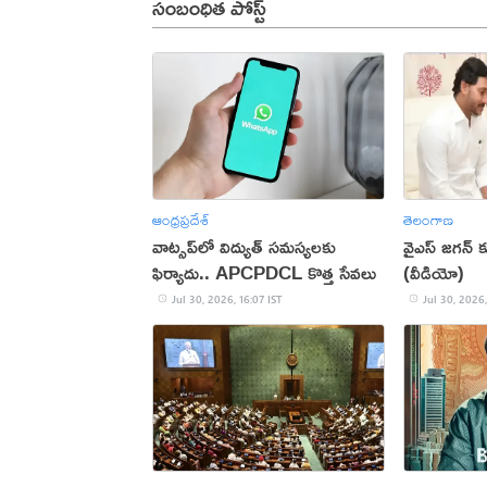
సంబంధిత పోస్ట్
ఆంధ్రప్రదేశ్
తెలంగాణ
వాట్సప్‌లో విద్యుత్ సమస్యలకు
వైఎస్ జగన్
ఫిర్యాదు.. APCPDCL కొత్త సేవలు
(వీడియో)
Jul 30, 2026, 16:07 IST
Jul 30, 2026,