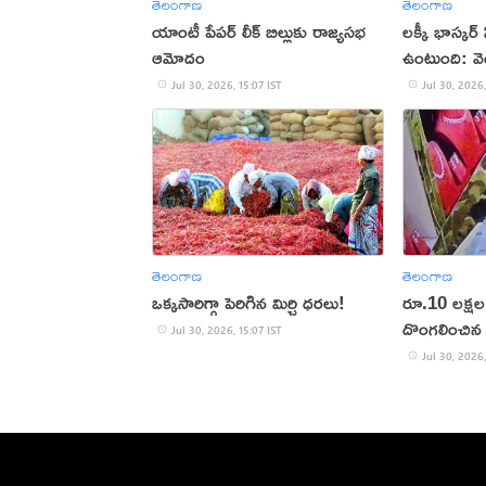
తెలంగాణ
తెలంగాణ
యాంటీ పేపర్ లీక్ బిల్లుకు రాజ్యసభ
లక్కీ భాస్కర్ 
ఆమోదం
ఉంటుంది: వెం
Jul 30, 2026, 15:07 IST
Jul 30, 2026,
తెలంగాణ
తెలంగాణ
ఒక్కసారిగ్గా పెరిగిన మిర్చి ధరలు!
రూ.10 లక్షల 
దొంగలించిన 
Jul 30, 2026, 15:07 IST
Jul 30, 2026,