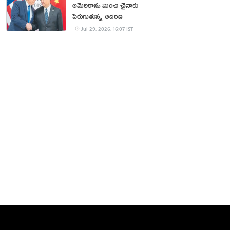
అమెరికాను మించి చైనాకు
పెరుగుతున్న ఆదరణ
Jul 29, 2026, 16:07 IST