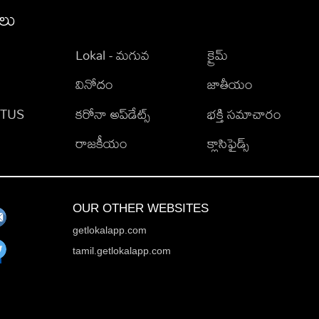
ీలు
Lokal - మగువ
క్రైమ్
వినోదం
జాతీయం
TATUS
కరోనా అప్‌డేట్స్
భక్తి సమాచారం
రాజకీయం
క్లాసిఫైడ్స్
OUR OTHER WEBSITES
getlokalapp.com
tamil.getlokalapp.com