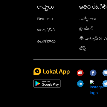
రాష్ట్రాలు
ఇతర కేటగిర
తెలంగాణ
ఉద్యోగాలు
ట్రెండింగ్
ఆంధ్రప్రదేశ్
🌟 వాట్సాప్ S
తమిళనాడు
టిప్స్