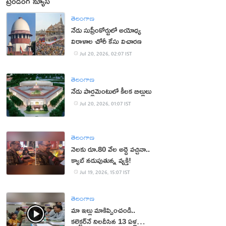
ట్రెండింగ్ న్యూస్
తెలంగాణ
నేడు సుప్రీంకోర్టులో అయోధ్య
విరాళాల చోరీ కేసు విచారణ
Jul 20, 2026, 02:07 IST
తెలంగాణ
నేడు పార్లమెంటులో కీలక బిల్లులు
Jul 20, 2026, 01:07 IST
తెలంగాణ
నెలకు రూ.80 వేల అద్దె వచ్చినా..
క్యాబ్ నడుపుతున్న వ్యక్తి!
Jul 19, 2026, 15:07 IST
తెలంగాణ
మా ఇల్లు మాకిప్పించండి..
కలెక్టర్‌నే నిలదీసిన 13 ఏళ్ల