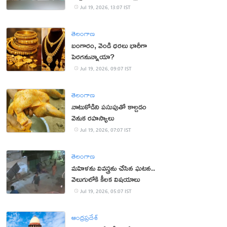
బాలుడు!
Jul 19, 2026, 13:07 IST
తెలంగాణ
బంగారం, వెండి ధరలు భారీగా
పెరగనున్నాయా?
Jul 19, 2026, 09:07 IST
తెలంగాణ
నాటుకోడిని పసుపుతో కాల్చడం
వెనుక రహస్యాలు
Jul 19, 2026, 07:07 IST
తెలంగాణ
మహిళను వివస్త్రను చేసిన ఘటన..
వెలుగులోకి కీలక విషయాలు
Jul 19, 2026, 05:07 IST
ఆంధ్రప్రదేశ్