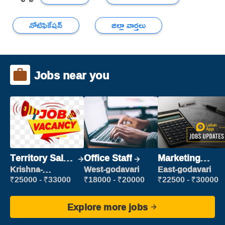
నోటిఫికేషన్
జిల్లా వార్తలు
Jobs near you
Territory Sales
Office Staff
Marketing
Manager
Executive
Krishna-
West-godavari
East-godavari
vijayawada
₹25000 - ₹33000
₹18000 - ₹20000
₹22500 - ₹30000
Explore more jobs