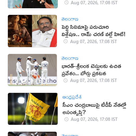
Aug 07, 2026, 17:08 IST
తెలంగాణ
పెద్ది సినిమాపై పరుచూరి
విశ్లేషణ.. రామ్ చరణ్ వల్లే హిట్!
Aug 07, 2026, 17:08 IST
తెలంగాణ
భారత్-శ్రీలంక టెస్టులకు ఉచిత
ప్రవేశం.. బోర్డు ప్రకటన
Aug 07, 2026, 17:08 IST
ఆంధ్రప్రదేశ్
సీఎం చంద్రబాబుపై టీడీపీ నేతల్లో
అసంతృప్తి?
Aug 07, 2026, 17:08 IST
తెలంగాణ