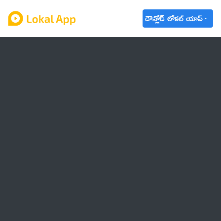
డౌన్లోడ్ లోకల్ యాప్
ఆంధ్రప్రదేశ్
తెలంగాణ
ఉద్యోగాలు
ట్రెండింగ్
వాతావరణం
🌟 వాట్సాప్ STATUS
వినోదం