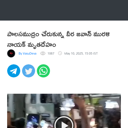
అనేకం
పాలసముద్రం చేరుకున్న వీర జవాన్ మురళి
నాయక్ మృతదేహం
By VasuDeva
1067
May 10, 2025, 15:05 IST