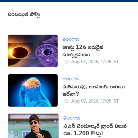
సంబంధిత పోస్ట్
తెలంగాణ
ఆగస్టు 12న అరుదైన
సూర్యగ్రహణం
Aug 07, 2026, 17:08 IST
తెలంగాణ
మతిమరుపు, అలసటకు కారణం
ఇదేనా?
Aug 07, 2026, 17:08 IST
తెలంగాణ
సచిన్ టెండూల్కర్ బ్రాండ్ విలువ
రూ. 1,200 కోట్లు!