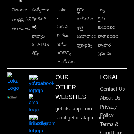
తెలంగాణ
ఉద్యోగాలు
Lokal
క్రైమ్
విద్య
-
ట్రెండింగ్
జాతీయం
రైతు
ఆంధ్రప్రదేశ్
మగువ
కుటుంబం
🌟
భక్తి
తమిళనాడు
వినోదం
వాట్సాప్
సమాచారం
వాతావరణం
STATUS
కరోనా
క్లాసిఫైడ్స్
వ్యాపార
అప్‌డేట్స్
టిప్స్
ప్రపంచం
రాజకీయం
OUR
LOKAL
OTHER
Contact Us
WEBSITES
About Us
Privacy
getlokalapp.com
Policy
tamil.getlokalapp.com
Terms &
Conditions