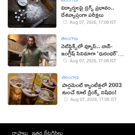
విద్యార్థులపై డ్రగ్స్ ప్రభావం..
దేశవ్యాప్తంగా పరీక్షలు
Aug 07, 2026, 17:08 IST
తెలంగాణ
నెట్‌ఫ్లిక్స్‌లో వ్యూస్.. నాన్-
ఇంగ్లీష్ సినిమాగా ‘ధురంధర్’
రికార్డు
Aug 07, 2026, 17:08 IST
తెలంగాణ
పార్లమెంట్ క్యాంటీన్లలో 2003
నుంచే కూల్ డ్రింక్స్ నిషేధం!
Aug 07, 2026, 17:08 IST
రాష్ట్రాలు
ఇతర కేటగిరీలు