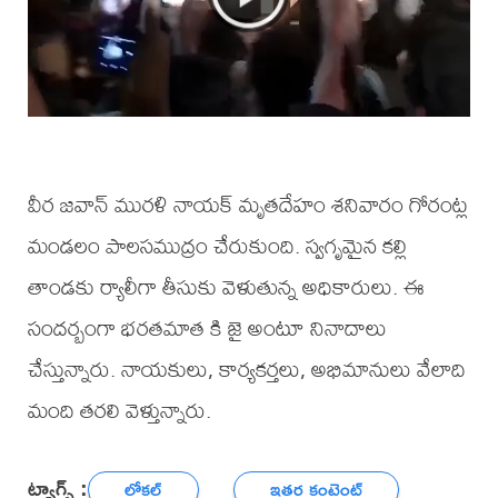
వీర జవాన్ మురళి నాయక్ మృతదేహం శనివారం గోరంట్ల
మండలం పాలసముద్రం చేరుకుంది. స్వగృమైన కల్లి
తాండకు ర్యాలీగా తీసుకు వెళుతున్న అధికారులు. ఈ
సందర్బంగా భరతమాత కి జై అంటూ నినాదాలు
చేస్తున్నారు. నాయకులు, కార్యకర్తలు, అభిమానులు వేలాది
మంది తరలి వెళ్తున్నారు.
ట్యాగ్స్ :
లోకల్
ఇతర కంటెంట్