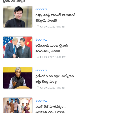
ట్రెండింగ్ న్యూస్
తెలంగాణ
రష్యా మోస్ట్ వాంటెడ్ జాబితాలో
టెలిగ్రామ్ ఫౌండర్
Jul 29, 2026, 16:07 IST
తెలంగాణ
అమెరికాను మించి చైనాకు
పెరుగుతున్న ఆదరణ
Jul 29, 2026, 16:07 IST
తెలంగాణ
రైల్వేలో 5.56 లక్షల ఉద్యోగాల
భర్తీ: కేంద్ర మంత్రి
Jul 29, 2026, 15:07 IST
తెలంగాణ
వరుణ్ తేజ్ మానవత్వం..
అభిమాని వైద్య ఖర్చులన్నీ