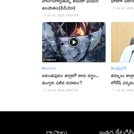
పొంగిపొర్లుతున్న తమడా ఘుమర్
భారీగా పెరి
జలపాతం(వీడియో)
Jul 30, 2026,
Jul 30, 2026, 04:07 IST
తెలంగాణ
ఆంధ్రప్రదేశ్
అనంతపురం జిల్లాలో కారు దగ్ధం..
కర్నూలు జిల్ల
ముగ్గురి సజీవ దహనం?
లోకేష్‌ పర్య
Jul 30, 2026, 04:07 IST
Jul 30, 2026,
రాష్ట్రాలు
ఇతర కేటగిర