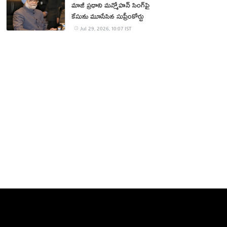
మాజీ ప్రధాని మన్మోహన్ సింగ్‌పై
కేసును మూసేసిన సుప్రీంకోర్టు
Jul 29, 2026, 10:07 IST