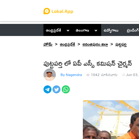
ఆంధ్రప్రదేశ్
తెలంగాణ
ఉద్యోగాలు
ట్రెండింగ్
హోమ్
ఆంధ్రప్రదేశ్
అనంతపురం జిల్లా
పుట్టపర్తి
పుట్టపర్తి లో ఏపీ ఎస్సీ కమిషన్ చైర్మన్
By Nagendra
1042
చూసినవారు
Jun 03,