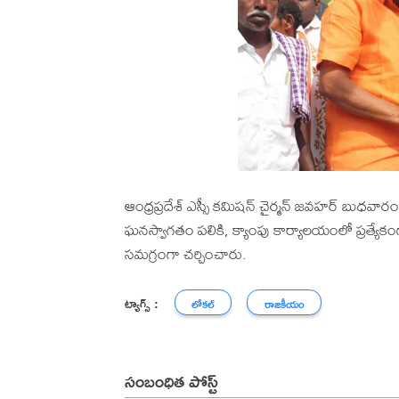
ఆంధ్రప్రదేశ్ ఎస్సీ కమిషన్ చైర్మన్ జవహర్ బుధవారం 
ఘనస్వాగతం పలికి, క్యాంపు కార్యాలయంలో ప్రత్యేకం
సమగ్రంగా చర్చించారు.
ట్యాగ్స్ :
లోకల్
రాజకీయం
సంబంధిత పోస్ట్