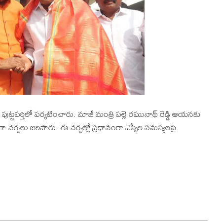
పుట్టపర్తిలో పర్యటించారు. మాజీ మంత్రి పల్లె రఘునాథ్ రెడ్డి ఆయనకు
గా చర్చలు జరిపారు. ఈ చర్చల్లో ప్రధానంగా ఎస్సీల సమస్యలపై