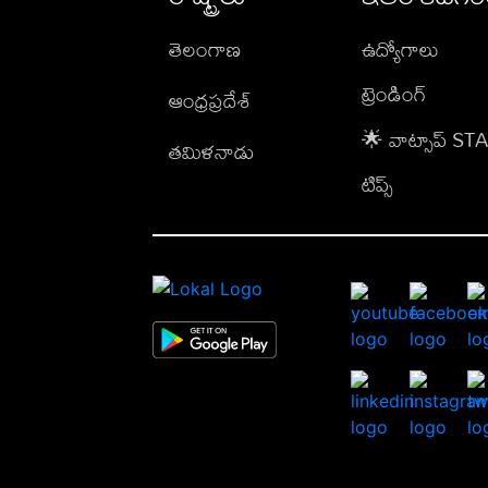
తెలంగాణ
ఉద్యోగాలు
ట్రెండింగ్
ఆంధ్రప్రదేశ్
🌟 వాట్సాప్ S
తమిళనాడు
టిప్స్