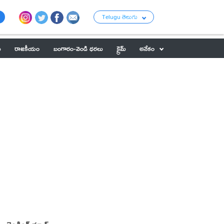
Telugu తెలుగు
ు
రాజకీయం
బంగారం-వెండి ధరలు
క్రైమ్
అనేకం