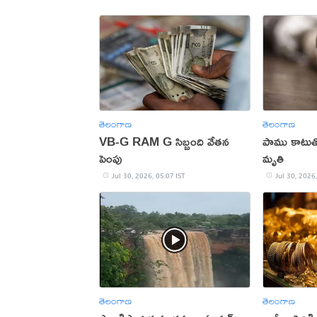
తెలంగాణ
తెలంగాణ
VB-G RAM G సిబ్బంది వేతన
పాము కాటుతో 
పెంపు
మృతి
Jul 30, 2026, 05:07 IST
Jul 30, 2026,
తెలంగాణ
తెలంగాణ