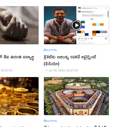
తెలంగాణ
8వ తరగతి విద్యార్థి
క్రికెట్‌కు అజింక్య రహానే రిటైర్మెంట్
(వీడియో)
 05:07 IST
Jul 30, 2026, 04:07 IST
తెలంగాణ