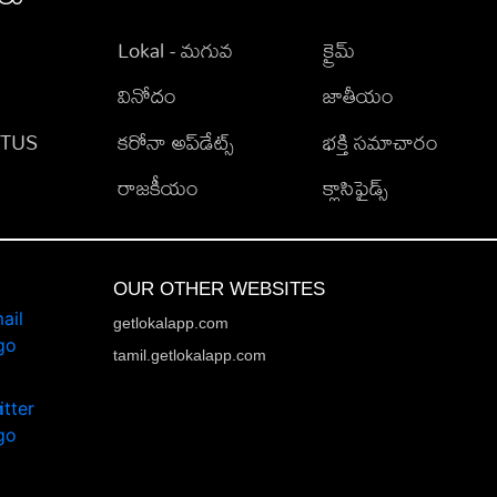
Lokal - మగువ
క్రైమ్
వినోదం
జాతీయం
TATUS
కరోనా అప్‌డేట్స్
భక్తి సమాచారం
రాజకీయం
క్లాసిఫైడ్స్
OUR OTHER WEBSITES
getlokalapp.com
tamil.getlokalapp.com