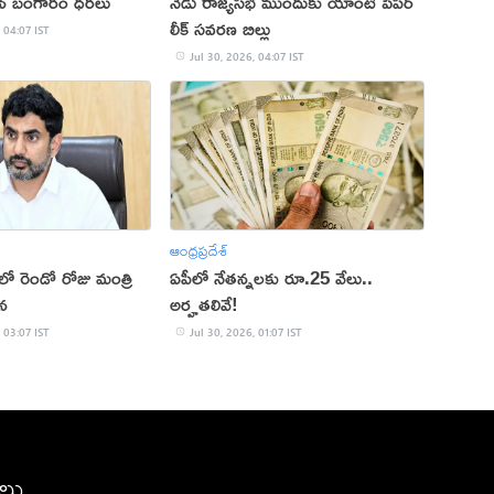
గిన బంగారం ధరలు
నేడు రాజ్యసభ ముందుకు యాంటీ పేపర్
లీక్ సవరణ బిల్లు
 04:07 IST
Jul 30, 2026, 04:07 IST
ఆంధ్రప్రదేశ్
ాలో రెండో రోజు మంత్రి
ఏపీలో నేతన్నలకు రూ.25 వేలు..
టన
అర్హతలివే!
 03:07 IST
Jul 30, 2026, 01:07 IST
ీలు