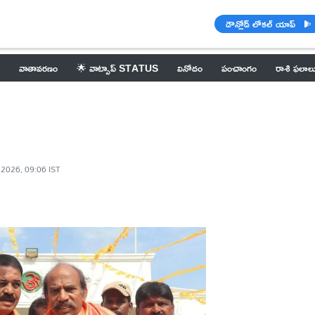
డౌన్లోడ్ లోకల్ యాప్
వాతావరణం
🌟 వాట్సాప్ STATUS
వినోదం
పంచాంగం
రాశి ఫలాల
 2026, 09:06 IST