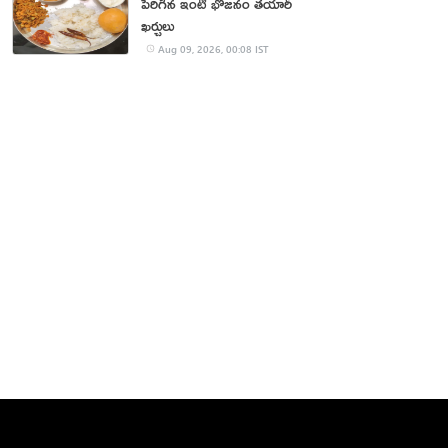
పెరిగిన ఇంటి భోజనం తయారీ
ఖర్చులు
Aug 09, 2026, 00:08 IST