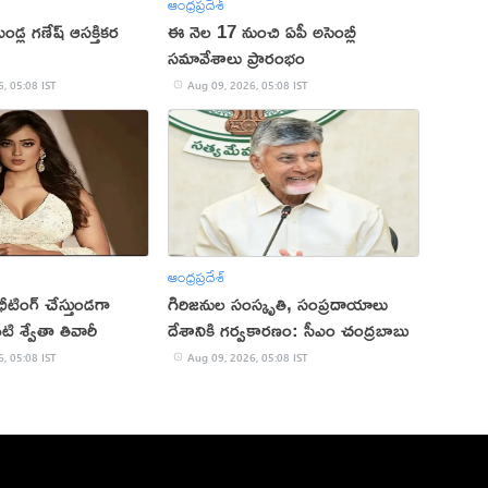
ఆంధ్రప్రదేశ్
ండ్ల గణేష్ ఆసక్తికర
ఈ నెల 17 నుంచి ఏపీ అసెంబ్లీ
సమావేశాలు ప్రారంభం
, 05:08 IST
Aug 09, 2026, 05:08 IST
ఆంధ్రప్రదేశ్
ఛీటింగ్ చేస్తుండగా
గిరిజనుల సంస్కృతి, సంప్రదాయాలు
నటి శ్వేతా తివారీ
దేశానికి గర్వకారణం: సీఎం చంద్రబాబు
, 05:08 IST
Aug 09, 2026, 05:08 IST