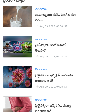
ట్రెండింగ్ న్యూస్
తెలంగాణ
సామాన్యులకు షాక్.. పెరిగిన పాల
ధరలు
Aug 09, 2026, 06:08 IST
తెలంగాణ
సైక్లోస్పోరా అంటే ఏమిటో
తెలుసా?
Aug 09, 2026, 04:08 IST
తెలంగాణ
సైక్లోస్పోరా ఇన్ఫెక్షన్ రావడానికి
కారణాలు ఇవే!
Aug 09, 2026, 04:08 IST
తెలంగాణ
సైక్లోస్పోరా ఇన్ఫెక్షన్.. ముఖ్య
లక్షణాలు ఇవే!