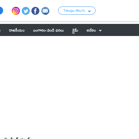
Telugu తెలుగు
ు
రాజకీయం
బంగారం-వెండి ధరలు
క్రైమ్
అనేకం