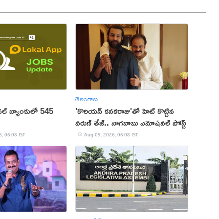
తెలంగాణ
ల్ బ్యాంకులో 545
'కొరియన్ కనకరాజు'తో హిట్ కొట్టిన
వరుణ్ తేజ్.. నాగబాబు ఎమోషనల్ పోస్ట్
, 06:08 IST
Aug 09, 2026, 06:08 IST