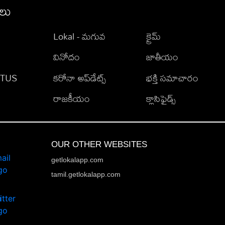
ీలు
Lokal - మగువ
క్రైమ్
వినోదం
జాతీయం
TATUS
కరోనా అప్‌డేట్స్
భక్తి సమాచారం
రాజకీయం
క్లాసిఫైడ్స్
OUR OTHER WEBSITES
getlokalapp.com
tamil.getlokalapp.com