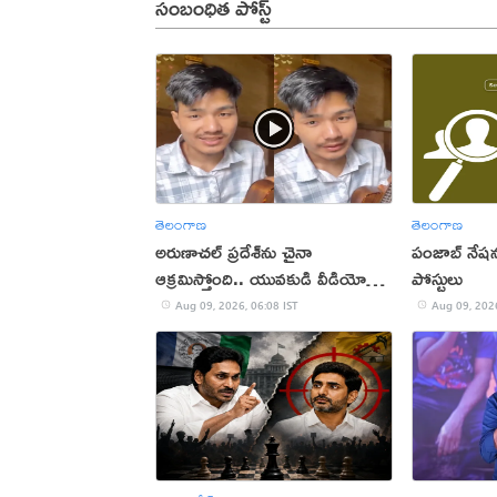
సంబంధిత పోస్ట్
తెలంగాణ
తెలంగాణ
అరుణాచల్‌ ప్రదేశ్‌ను చైనా
పంజాబ్ నేషన
ఆక్రమిస్తోంది.. యువకుడి వీడియో
పోస్టులు
వైరల్
Aug 09, 2026, 06:08 IST
Aug 09, 2026