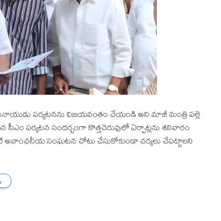
బాబునాయుడు పర్యటనను విజయవంతం చేయండి అని మాజీ మంత్రి పల్లె
యన సీఎం పర్యటన సందర్భంగా కొత్తచెరువులో ఏర్పాట్లను శనివారం
ంటి అవాంఛనీయ సంఘటన చోటు చేసుకోకుండా చర్యలు చేపట్టాలని
ు