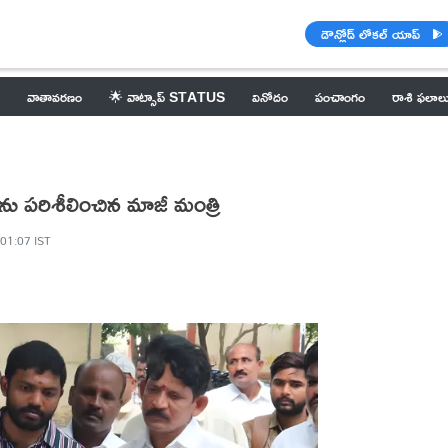
డౌన్లోడ్ లోకల్ యాప్
వాతావరణం
🌟 వాట్సాప్ STATUS
వినోదం
పంచాంగం
రాశి ఫలాల
లను పరిశీలించిన మాజీ మంత్రి
 01:07 IST