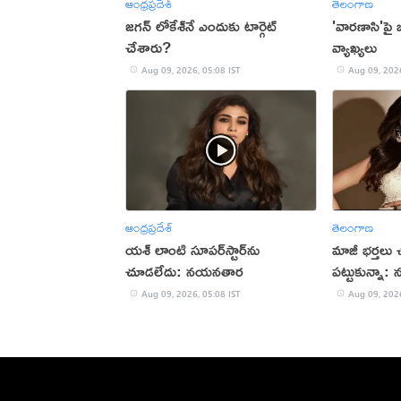
ఆంధ్రప్రదేశ్
తెలంగాణ
జగన్ లోకేశ్‌నే ఎందుకు టార్గెట్
'వారణాసి'పై బ
చేశారు?
వ్యాఖ్యలు
Aug 09, 2026, 05:08 IST
Aug 09, 2026
ఆంధ్రప్రదేశ్
తెలంగాణ
యశ్ లాంటి సూపర్‌స్టార్‌ను
మాజీ భర్తలు 
చూడలేదు: నయనతార
పట్టుకున్నా: 
Aug 09, 2026, 05:08 IST
Aug 09, 2026