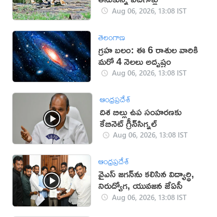
Aug 06, 2026, 13:08 IST
తెలంగాణ
గ్రహ బలం: ఈ 6 రాశుల వారికి
మరో 4 నెలలు అదృష్టం
Aug 06, 2026, 13:08 IST
ఆంధ్రప్రదేశ్
దిశ బిల్లు ఉప సంహ‌ర‌ణ‌కు
కేబినెట్ గ్రీన్‌సిగ్న‌ల్‌
Aug 06, 2026, 13:08 IST
ఆంధ్రప్రదేశ్
వైఎస్‌ జగన్‌ను కలిసిన విద్యార్థి,
నిరుద్యోగ, యువజన జేఏసీ
Aug 06, 2026, 13:08 IST