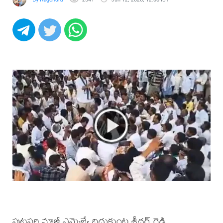
పుట్టపర్తి మాజీ ఎమ్మెల్యే దిద్దుకుంట శ్రీధర్ రెడ్డి