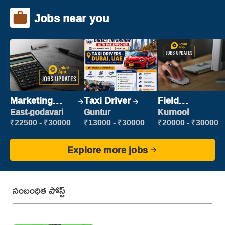
Jobs near you
Marketing
Taxi Driver
Field
Executive
Marketing
East-godavari
Guntur
Kurnool
Executive
₹22500 - ₹30000
₹13000 - ₹30000
₹20000 - ₹30000
Explore more jobs
సంబంధిత పోస్ట్