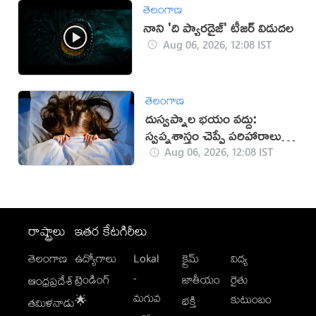
తెలంగాణ
నాని 'ది ప్యారడైజ్' టీజర్ విడుదల
Aug 06, 2026, 12:08 IST
తెలంగాణ
దుస్వప్నాల భయం వద్దు:
స్వప్నశాస్త్రం చెప్పే పరిహారాలు
ఇవే!
Aug 06, 2026, 12:08 IST
రాష్ట్రాలు
ఇతర కేటగిరీలు
తెలంగాణ
ఉద్యోగాలు
Lokal
క్రైమ్
విద్య
-
ట్రెండింగ్
జాతీయం
రైతు
ఆంధ్రప్రదేశ్
మగువ
కుటుంబం
🌟
భక్తి
తమిళనాడు