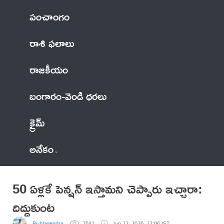
పంచాంగం
రాశి ఫలాలు
రాజకీయం
బంగారం-వెండి ధరలు
క్రైమ్
అనేకం
50 ఏళ్లకే పెన్షన్ ఇస్తామని చెప్పారు ఇచ్చారా:
దిద్దుకుంట
By Nagendra
2541
Jun 12, 2026, 12:06 IST