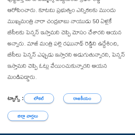
ఆరోపించారు. కూటమి ప్రభుత్వం ఎన్నికలకు ముందు
ముఖ్యమంత్రి నారా చంద్రబాబు నాయుడు 50 ఏళ్లకే
బీసీలకు పెన్షన్ ఇస్తామని చెప్పి మోసం చేశారని ఆయన
అన్నారు. మాజీ మంత్రి పల్లె రఘునాథ్ రెడ్డిని ఉద్దేశించి,
బీసీలు పెన్షన్ ఎప్పుడు ఇస్తారని అడుగుతున్నారని, పెన్షన్
ఇస్తామని చెప్పి ఓట్లు వేయించుకున్నారని ఆయన
మండిపడ్డారు.
ట్యాగ్స్ :
లోకల్
రాజకీయం
జిల్లా వార్తలు