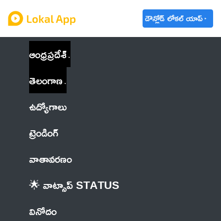
డౌన్లోడ్ లోకల్ యాప్
ఆంధ్రప్రదేశ్
తెలంగాణ
ఉద్యోగాలు
ట్రెండింగ్
వాతావరణం
🌟 వాట్సాప్ STATUS
వినోదం