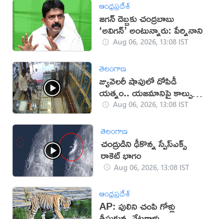
ఆంధ్రప్రదేశ్
జగన్ దెబ్బకు చంద్రబాబు
‘అవిగన్’ అంటున్నారు: పేర్నినాని
Aug 06, 2026, 13:08 IST
తెలంగాణ
జ్యువెలరీ షాపులో దోపిడీ
యత్నం.. యజమానిపై కాల్పులు
(వీడియో)
Aug 06, 2026, 13:08 IST
తెలంగాణ
చంద్రుడిని ఢీకొన్న స్పేస్‌ఎక్స్
రాకెట్ భాగం
Aug 06, 2026, 13:08 IST
ఆంధ్రప్రదేశ్
AP: పులిని చంపి గోళ్లు
తీసుకున్న వేటగాళ్లు