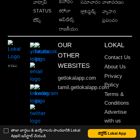
వినోదం
వాట్సాప్
సమాచారం
వాతావరణం
STATUS
కరోనా
క్లాసిఫైడ్స్
వ్యాపార
అప్‌డేట్స్
టిప్స్
ప్రపంచం
రాజకీయం
OUR
LOKAL
OTHER
Contact Us
WEBSITES
About Us
Privacy
getlokalapp.com
Policy
tamil.getlokalapp.com
Terms &
Conditions
Advertise
with us
Sitemap
తాజా వార్తలు & ఉద్యోగాలను పొందడానికి Lokal
డౌన్లోడ్ Lokal App
Appని ఇన్‌స్టాల్ చేయండి
This material may not be published, transmitted, rewritten or redistributed. © 2020 Lokal App. All rights reserved.