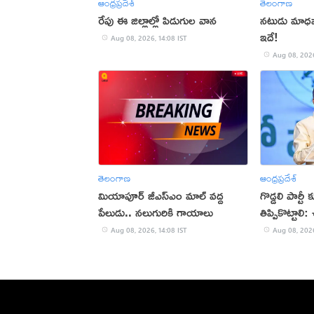
ఆంధ్రప్రదేశ్
తెలంగాణ
రేపు ఈ జిల్లాల్లో పిడుగుల వాన
నటుడు మాధవన్
ఇదే!
Aug 08, 2026, 14:08 IST
Aug 08, 2026
తెలంగాణ
ఆంధ్రప్రదేశ్
మియాపూర్‌ జీఎస్‌ఎం మాల్‌ వద్ద
గొడ్డలి పార్టీ
పేలుడు.. నలుగురికి గాయాలు
తిప్పికొట్టాలి
Aug 08, 2026, 14:08 IST
Aug 08, 2026