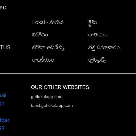
ీలు
Lokal - మగువ
క్రైమ్
వినోదం
జాతీయం
TATUS
కరోనా అప్‌డేట్స్
భక్తి సమాచారం
రాజకీయం
క్లాసిఫైడ్స్
OUR OTHER WEBSITES
getlokalapp.com
tamil.getlokalapp.com