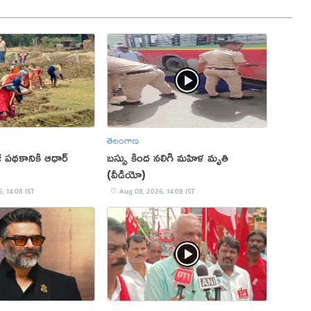
తెలంగాణ
జీ పథకానికి ఆధార్
బస్సు కింద నలిగి మహిళ మృతి
(వీడియో)
, 14:08 IST
Aug 08, 2026, 14:08 IST