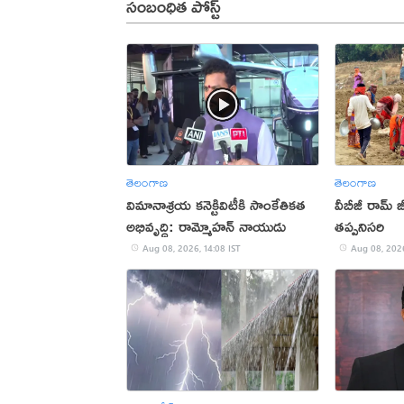
సంబంధిత పోస్ట్
తెలంగాణ
తెలంగాణ
విమానాశ్రయ కనెక్టివిటీకి సాంకేతికత
వీబీజీ రామ్ 
అభివృద్ధి: రామ్మోహన్ నాయుడు
తప్పనిసరి
Aug 08, 2026, 14:08 IST
Aug 08, 2026