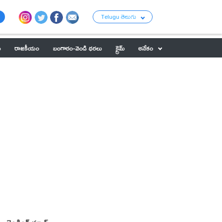
Telugu తెలుగు
ు
రాజకీయం
బంగారం-వెండి ధరలు
క్రైమ్
అనేకం