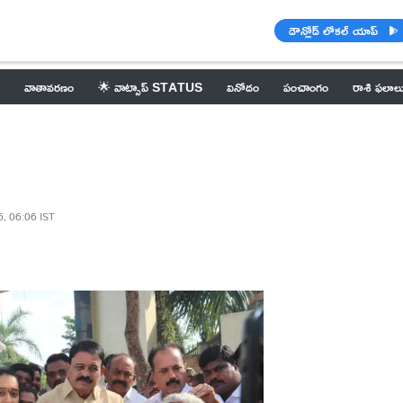
డౌన్లోడ్ లోకల్ యాప్
వాతావరణం
🌟 వాట్సాప్ STATUS
వినోదం
పంచాంగం
రాశి ఫలాల
6, 06:06 IST