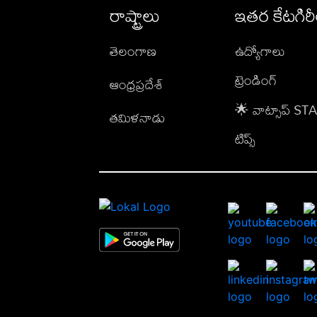
రాష్ట్రాలు
ఇతర కేటగిర
తెలంగాణ
ఉద్యోగాలు
ట్రెండింగ్
ఆంధ్రప్రదేశ్
🌟 వాట్సాప్ S
తమిళనాడు
టిప్స్