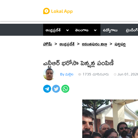
ఆంధ్రప్రదేశ్
తెలంగాణ
ఉద్యోగాలు
ట్రెండింగ్
హోమ్
ఆంధ్రప్రదేశ్
అనంతపురం జిల్లా
పుట్టపర్తి
ఎన్టీఆర్ భరోసా పెన్షన్ల పంపిణీ
By మల్లెల
1735
చూసినవారు
Jun 01, 202