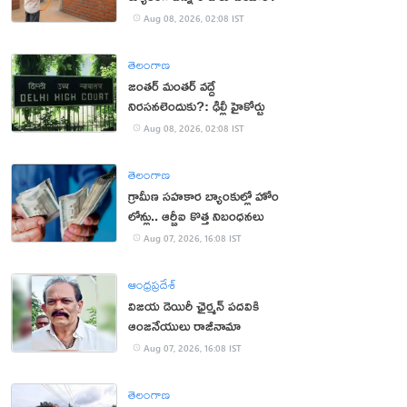
Aug 08, 2026, 02:08 IST
తెలంగాణ
జంతర్ మంతర్ వద్దే
నిరసనలెందుకు?: ఢిల్లీ హైకోర్టు
Aug 08, 2026, 02:08 IST
తెలంగాణ
గ్రామీణ సహకార బ్యాంకుల్లో హోం
లోన్లు.. ఆర్బీఐ కొత్త నిబంధనలు
Aug 07, 2026, 16:08 IST
ఆంధ్రప్రదేశ్
విజయ డెయిరీ ఛైర్మన్ పదవికి
ఆంజనేయులు రాజీనామా
Aug 07, 2026, 16:08 IST
తెలంగాణ