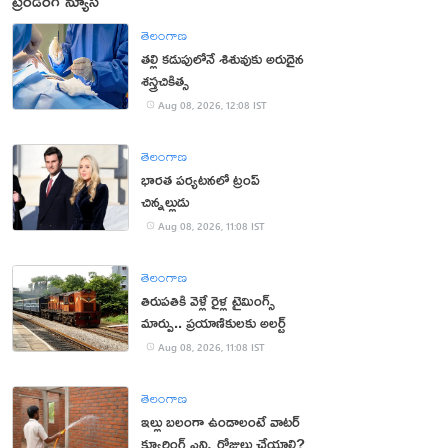
ట్రెండింగ్ న్యూస్
తెలంగాణ
తల్లి కడుపులోనే శిశువుకు అరుదైన
శస్త్రచికిత్స
Aug 08, 2026, 12:08 IST
తెలంగాణ
భారత పర్యటనలో ట్రంప్‌
చిన్నల్లుడు
Aug 08, 2026, 11:08 IST
తెలంగాణ
తిరుపతికి వెళ్లే రైళ్ల టైమింగ్స్
మార్పు.. ప్రయాణికులకు అలర్ట్
Aug 08, 2026, 11:08 IST
తెలంగాణ
ఇల్లు బలంగా ఉండాలంటే వాటర్
క్యూరింగ్ ఎన్ని రోజులు చేయాలి?