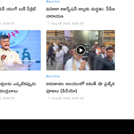
తెలంగాణ
 యంగ్ లుక్ సీక్రెట్
మహిళా రిజర్వేషన్ బిల్లుకు మద్దతు: సీపీఐ
నారాయణ
, 14:08 IST
Aug 08, 2026, 14:08 IST
తెలంగాణ
 కుట్రలను ఎప్పటికప్పుడు
అరుణాచల ఆలయంలో అమిత్ షా ప్రత్యేక
: చంద్రబాబు
పూజలు (వీడియో)
, 14:08 IST
Aug 08, 2026, 14:08 IST