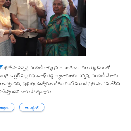
ర్
భరోసా పెన్షన్ల పంపిణీ కార్యక్రమం జరిగింది. ఈ కార్యక్రమంలో
ీ మంత్రి డాక్టర్ పల్లె రఘునాథ్ రెడ్డి లబ్ధిదారులకు పెన్షన్లు పంపిణీ చేశారు.
్యత ఇస్తోందని, ప్రభుత్వ ఉద్యోగుల జీతం కంటే ముందే ప్రతి నెల 1వ తేదీన
రవేస్తోందని వారు పేర్కొన్నారు.
 వార్తలు
జూ ఎన్టీఆర్