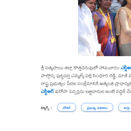
శ్రీ సత్యసాయి జిల్లా కొత్తచెరువులో సోమవారం
ఎన్టీఆ
పాల్గొన్న పుట్టపర్తి ఎమ్మెల్యే పల్లె సింధూర రెడ్డి, మాజ
రాష్ట్ర ప్రభుత్వం పేదల సంక్షేమానికి అత్యంత ప్రాధాన
ఎన్టీఆర్
భరోసా పెన్షన్లను లబ్ధిదారుల ఇంటి వద్దకే చే
ట్యాగ్స్ :
లోకల్
ప్రభుత్వ పథకాలు
జిల్లా