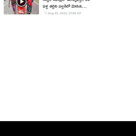
ఏళ్ల తల్లిని పల్లకిలో మోసిన
కొడుకు, కోడలు!
Aug 05, 2026, 07:08 IST