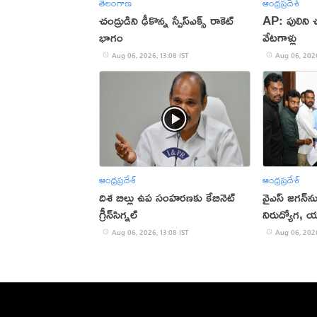
తెలంగాణ
ఆంధ్రప్రదేశ్
చంద్రుడిని ఢీకొన్న స్పేస్‌ఎక్స్ రాకెట్
AP: పులిని చ
భాగం
వేటగాళ్లు
Aug 06, 2026, 13:08 IST
Aug 06, 2026
ఆంధ్రప్రదేశ్
ఆంధ్రప్రదేశ్
దిశ బిల్లు ఉప సంహ‌ర‌ణ‌కు కేబినెట్
వైఎస్‌ జగన్‌ను 
గ్రీన్‌సిగ్న‌ల్‌
నిరుద్యోగ, 
Aug 06, 2026, 13:08 IST
Aug 06, 2026