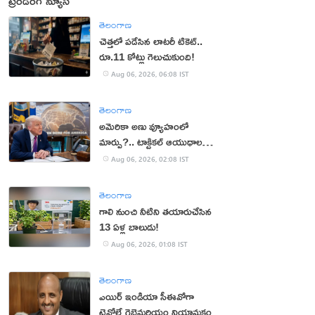
ట్రెండింగ్ న్యూస్
తెలంగాణ
చెత్తలో పడేసిన లాటరీ టికెట్..
రూ.11 కోట్లు గెలుచుకుంది!
Aug 06, 2026, 06:08 IST
తెలంగాణ
అమెరికా అణు వ్యూహంలో
మార్పు?.. టాక్టికల్ ఆయుధాలకు
ప్రాధాన్యం!
Aug 06, 2026, 02:08 IST
తెలంగాణ
గాలి నుంచి నీటిని తయారుచేసిన
13 ఏళ్ల బాలుడు!
Aug 06, 2026, 01:08 IST
తెలంగాణ
ఎయిర్ ఇండియా సీఈవోగా
టెవోల్డే గెబ్రెమరియం నియామకం