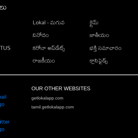
ీలు
Lokal - మగువ
క్రైమ్
వినోదం
జాతీయం
TATUS
కరోనా అప్‌డేట్స్
భక్తి సమాచారం
రాజకీయం
క్లాసిఫైడ్స్
OUR OTHER WEBSITES
getlokalapp.com
tamil.getlokalapp.com