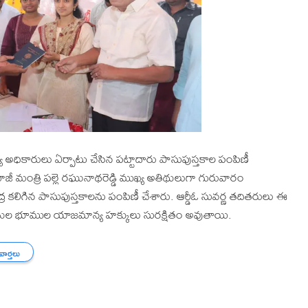
యూ అధికారులు ఏర్పాటు చేసిన పట్టాదారు పాసుపుస్తకాల పంపిణీ
్డి, మాజీ మంత్రి పల్లె రఘునాథరెడ్డి ముఖ్య అతిథులుగా గురువారం
 కలిగిన పాసుపుస్తకాలను పంపిణీ చేశారు. ఆర్డీఓ సువర్ణ తదితరులు ఈ
రా రైతుల భూముల యాజమాన్య హక్కులు సురక్షితం అవుతాయి.
 వార్తలు