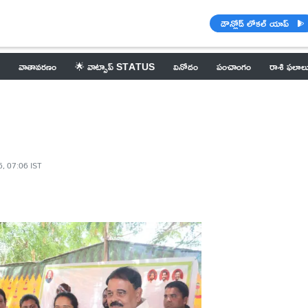
డౌన్లోడ్ లోకల్ యాప్
వాతావరణం
🌟 వాట్సాప్ STATUS
వినోదం
పంచాంగం
రాశి ఫలాల
6, 07:06 IST