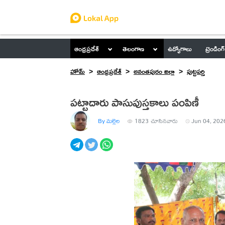
ఆంధ్రప్రదేశ్
తెలంగాణ
ఉద్యోగాలు
ట్రెండింగ్
హోమ్
ఆంధ్రప్రదేశ్
అనంతపురం జిల్లా
పుట్టపర్తి
పట్టాదారు పాసుపుస్తకాలు పంపిణీ
By మల్లెల
1823
చూసినవారు
Jun 04, 202