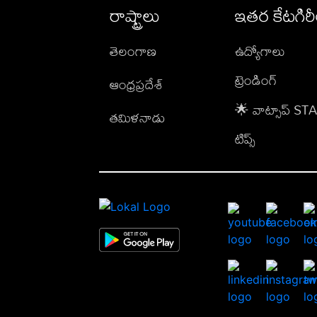
రాష్ట్రాలు
ఇతర కేటగిర
తెలంగాణ
ఉద్యోగాలు
ట్రెండింగ్
ఆంధ్రప్రదేశ్
🌟 వాట్సాప్ S
తమిళనాడు
టిప్స్