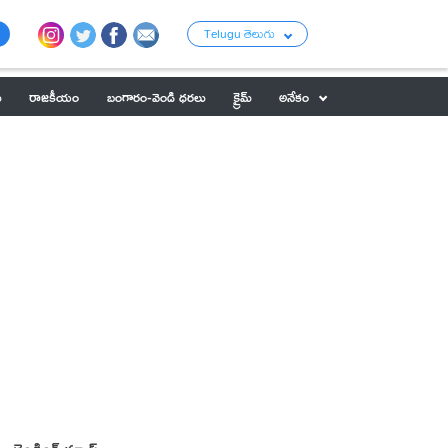
Telugu తెలుగు
ు
రాజకీయం
బంగారం-వెండి ధరలు
క్రైమ్
అనేకం