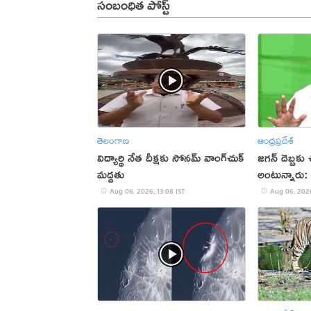
సంబంధిత పోస్ట్
తెలంగాణ
ఆంధ్రప్రదేశ్
విద్యార్థి నేత దీక్షకు సోనమ్ వాంగ్‌చుక్
జగన్ దెబ్బకు
మద్దతు
అంటున్నారు: ప
Aug 06, 2026, 13:08 IST
Aug 06, 2026