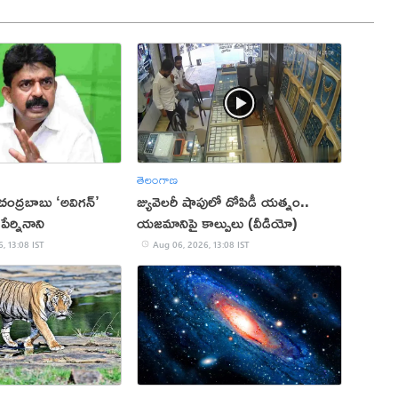
తెలంగాణ
 చంద్రబాబు ‘అవిగన్’
జ్యువెలరీ షాపులో దోపిడీ యత్నం..
ేర్నినాని
యజమానిపై కాల్పులు (వీడియో)
, 13:08 IST
Aug 06, 2026, 13:08 IST