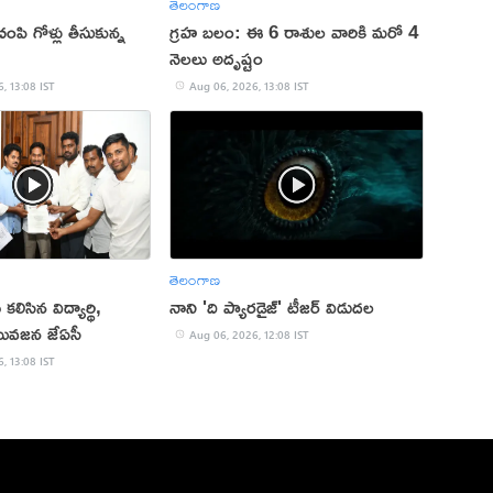
తెలంగాణ
ంపి గోళ్లు తీసుకున్న
గ్రహ బలం: ఈ 6 రాశుల వారికి మరో 4
నెలలు అదృష్టం
, 13:08 IST
Aug 06, 2026, 13:08 IST
తెలంగాణ
కలిసిన విద్యార్థి,
నాని 'ది ప్యారడైజ్' టీజర్ విడుదల
యువజన జేఏసీ
Aug 06, 2026, 12:08 IST
, 13:08 IST