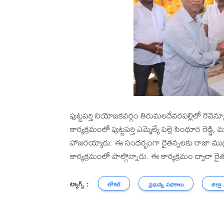
పుట్టపర్తి నియోజకవర్గం తిరుమలదేవరపల్లిలో రెవెన్
కార్యక్రమంలో పుట్టపర్తి ఎమ్మెల్యే పల్లె సింధూర రెడ
హాజరయ్యారు. ఈ సందర్భంగా రైతన్నలకు రాజా ముద్ర
కార్యక్రమంలో పాల్గొన్నారు. ఈ కార్యక్రమం ద్వా
ట్యాగ్స్ :
లోకల్
ప్రభుత్వ పథకాలు
జిల్లా