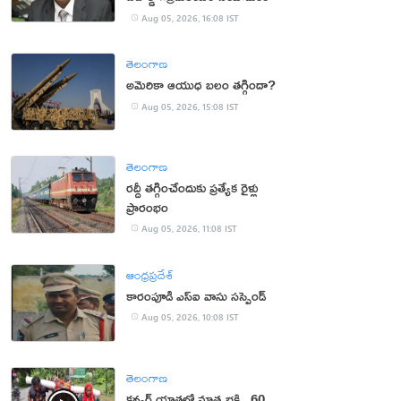
Aug 05, 2026, 16:08 IST
తెలంగాణ
అమెరికా ఆయుధ బలం తగ్గిందా?
Aug 05, 2026, 15:08 IST
తెలంగాణ
రద్దీ తగ్గించేందుకు ప్రత్యేక రైళ్లు
ప్రారంభం
Aug 05, 2026, 11:08 IST
ఆంధ్రప్రదేశ్
కారంపూడి ఎస్ఐ వాసు స‌స్పెండ్‌
Aug 05, 2026, 10:08 IST
తెలంగాణ
కన్వర్ యాత్రలో మాతృభక్తి.. 60