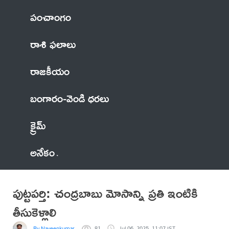
పంచాంగం
రాశి ఫలాలు
రాజకీయం
బంగారం-వెండి ధరలు
క్రైమ్
అనేకం
పుట్టపర్తి: చంద్రబాబు మోసాన్ని ప్రతి ఇంటికి
తీసుకెళ్లాలి
By Naveenkumar
81
Jul 06, 2025, 11:07 IST