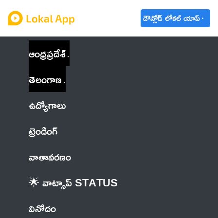
డౌన్లోడ్ లోకల్ యాప్
ఆంధ్రప్రదేశ్
తెలంగాణ
ఉద్యోగాలు
ట్రెండింగ్
వాతావరణం
🌟 వాట్సాప్ STATUS
వినోదం