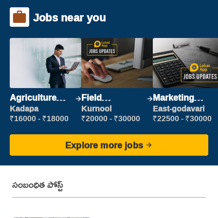
Jobs near you
Agriculture
Field
Marketing
Labour
Marketing
Executive
Kadapa
Kurnool
East-godavari
Executive
₹16000 - ₹18000
₹20000 - ₹30000
₹22500 - ₹30000
Explore more jobs
సంబంధిత పోస్ట్