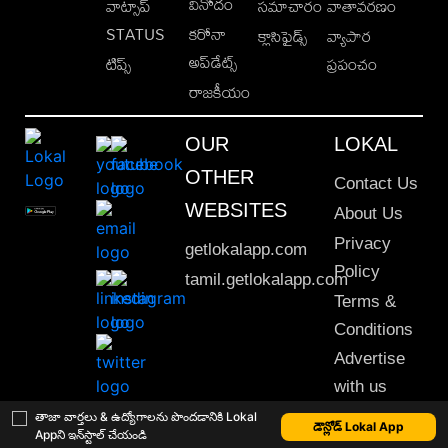
వినోదం
వాట్సాప్
సమాచారం
వాతావరణం
STATUS
కరోనా
క్లాసిఫైడ్స్
వ్యాపార
అప్‌డేట్స్
టిప్స్
ప్రపంచం
రాజకీయం
OUR
LOKAL
OTHER
Contact Us
WEBSITES
About Us
Privacy
getlokalapp.com
Policy
tamil.getlokalapp.com
Terms &
Conditions
Advertise
with us
Sitemap
తాజా వార్తలు & ఉద్యోగాలను పొందడానికి Lokal
డౌన్లోడ్ Lokal App
Appని ఇన్‌స్టాల్ చేయండి
This material may not be published, transmitted, rewritten or redistributed. © 2020 Lokal App. All rights reserved.