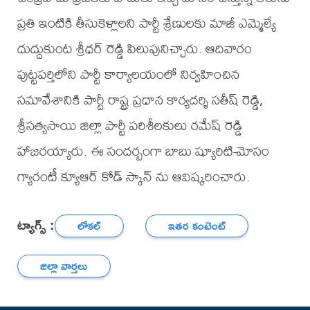
ప్రతి ఇంటికి తీసుకెళ్లాలని పార్టీ శ్రేణులకు మాజీ ఎమ్మెల్యే
దుద్దుకుంట శ్రీధర్ రెడ్డి పిలుపునిచ్చారు. ఆదివారం
పుట్టపర్తిలోని పార్టీ కార్యాలయంలో నిర్వహించిన
సమావేశానికి పార్టీ రాష్ట్ర ప్రధాన కార్యదర్శి సతీష్ రెడ్డి,
శ్రీసత్యసాయి జిల్లా పార్టీ పరిశీలకులు రమేష్ రెడ్డి
హాజరయ్యారు. ఈ సందర్బంగా బాబు ష్యూరిటి-మోసం
గ్యారంటీ క్యూఆర్ కోడ్ స్కాన్ ను ఆవిష్కరించారు.
ట్యాగ్స్ :
లోకల్
ఇతర కంటెంట్
జిల్లా వార్తలు