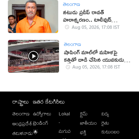
తెలంగాణ
నటుడు ప్రదీప్ రావత్
హఠాన్మరణం.. టాలీవుడ్
స్పందనపై విమర్శలు
Aug 05, 2026, 17:08 IST
తెలంగాణ
షాపింగ్ మాల్‌లో మహిళపై
కత్తితో దాడి చేసిన యువకుడు
(వీడియో)
Aug 05, 2026, 17:08 IST
రాష్ట్రాలు
ఇతర కేటగిరీలు
తెలంగాణ
ఉద్యోగాలు
Lokal
క్రైమ్
విద్య
-
ట్రెండింగ్
జాతీయం
రైతు
ఆంధ్రప్రదేశ్
మగువ
కుటుంబం
🌟
భక్తి
తమిళనాడు