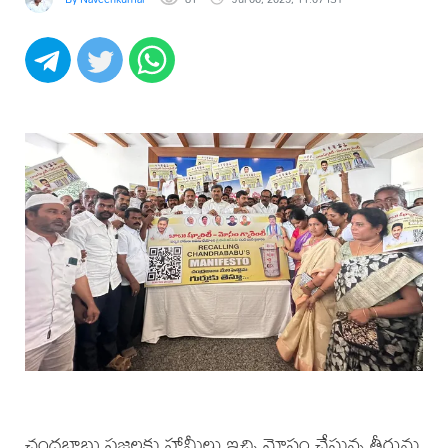
చంద్రబాబు ప్రజలకు హామీలు ఇచ్చి మోసం చేస్తున్న తీరును