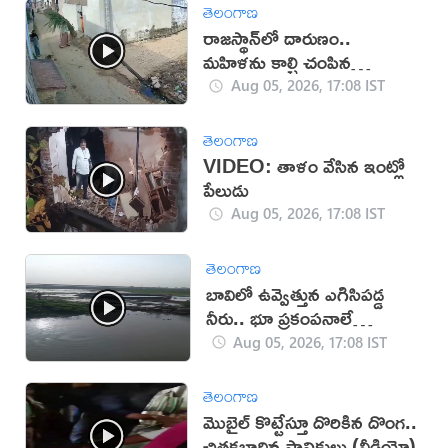
తెలంగాణ
రాజస్థాన్‌లో దారుణం..
మహిళను కాల్చి చంపిన
యువకుడు (వీడియో)
Aug 05, 2026, 17:08 IST
తెలంగాణ
VIDEO: తాళం వేసిన ఇంట్లో
పేలుడు
Aug 05, 2026, 17:08 IST
తెలంగాణ
బావిలో ఉవ్వెత్తున ఎగిసిపడ్డ
నీరు.. భూ ప్రకంపనాలే
కారణమా?
Aug 05, 2026, 17:08 IST
తెలంగాణ
మొబైల్ కొట్టేస్తూ దొరికిన దొంగ..
చితకబాదిన స్థానికులు (వీడియో)