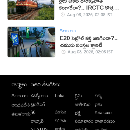
రైలు టికెట్ దొరక్కపోతే
కంగారేలా?.. IRCTC కొత్త
సదుపాయంతో టెన్షన్‌కు చెక్
Aug 08, 2026, 02:08 IST
తెలంగాణ
E20 పెట్రోల్ కల్తీ జరిగిందా?..
చమురు సంస్థల క్లారిటీ
Aug 08, 2026, 02:08 IST
రాష్ట్రాలు
ఇతర కేటగిరీలు
తెలంగాణ
ఉద్యోగాలు
Lokal
క్రైమ్
విద్య
-
ట్రెండింగ్
జాతీయం
రైతు
ఆంధ్రప్రదేశ్
మగువ
కుటుంబం
🌟
భక్తి
తమిళనాడు
వినోదం
వాట్సాప్
సమాచారం
వాతావరణం
STATUS
కరోనా
క్లాసిఫైడ్స్
వ్యాపార