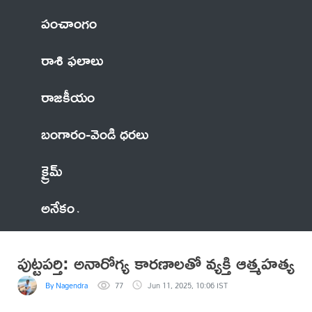
పంచాంగం
రాశి ఫలాలు
రాజకీయం
బంగారం-వెండి ధరలు
క్రైమ్
అనేకం
పుట్టపర్తి: అనారోగ్య కారణాలతో వ్యక్తి ఆత్మహత్య
By Nagendra
77
Jun 11, 2025, 10:06 IST