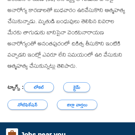
అనారోగ్య కారణాలతో బుధవారం ఉరివేసుకొని ఆత్మహత్య
చేసుకున్నాడు. మృతుడి బంధువులు తెలిపిన వివరాల
మేరకు తాగుడుకు బానిసైనా వెంకటనారాయణ
అనారోగ్యంతో అనంతపురంలో చికిత్స తీసుకొని ఇంటికి
వచ్చాడని ఇంట్లో ఎవరూ లేని సమయంలో ఉరి వేసుకుని
ఆత్మహత్య చేసుకున్నట్లు తెలిపారు.
ట్యాగ్స్ :
లోకల్
క్రైమ్
నోటిఫికేషన్
జిల్లా వార్తలు
Jobs near you