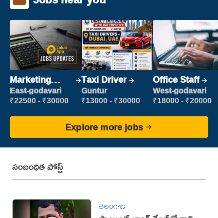
Marketing
Taxi Driver
Office Staff
Executive
East-godavari
Guntur
West-godavari
₹22500 - ₹30000
₹13000 - ₹30000
₹18000 - ₹20000
Explore more jobs
సంబంధిత పోస్ట్
తెలంగాణ