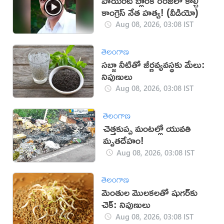
పాయింట్ బ్లాంక్ రేంజ్‌లో కాల్చి
కాంగ్రెస్ నేత హత్య! (వీడియో)
Aug 08, 2026, 03:08 IST
తెలంగాణ
సబ్జా నీటితో జీర్ణవ్యవస్థకు మేలు:
నిపుణులు
Aug 08, 2026, 03:08 IST
తెలంగాణ
చెత్తకుప్ప మంటల్లో యువతి
మృతదేహం!
Aug 08, 2026, 03:08 IST
తెలంగాణ
మెంతుల మొలకలతో షుగర్‌కు
చెక్: నిపుణులు
Aug 08, 2026, 03:08 IST