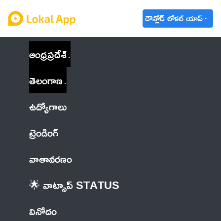
డౌన్లోడ్ లోకల్ యాప్
ఆంధ్రప్రదేశ్
తెలంగాణ
ఉద్యోగాలు
ట్రెండింగ్
వాతావరణం
🌟 వాట్సాప్ STATUS
వినోదం