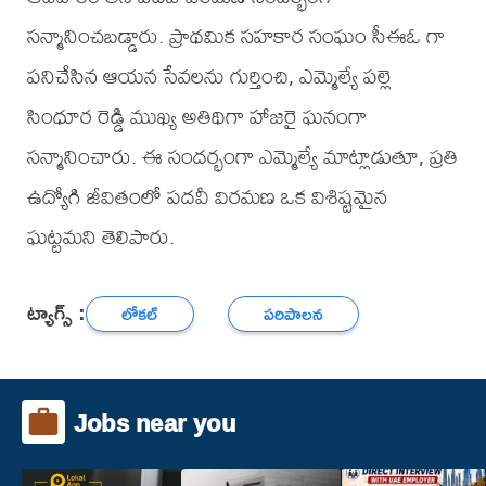
సన్మానించబడ్డారు. ప్రాథమిక సహకార సంఘం సీఈఓ గా
పనిచేసిన ఆయన సేవలను గుర్తించి, ఎమ్మెల్యే పల్లె
సింధూర రెడ్డి ముఖ్య అతిథిగా హాజరై ఘనంగా
సన్మానించారు. ఈ సందర్భంగా ఎమ్మెల్యే మాట్లాడుతూ, ప్రతి
ఉద్యోగి జీవితంలో పదవీ విరమణ ఒక విశిష్టమైన
ఘట్టమని తెలిపారు.
ట్యాగ్స్ :
లోకల్
పరిపాలన
Jobs near you