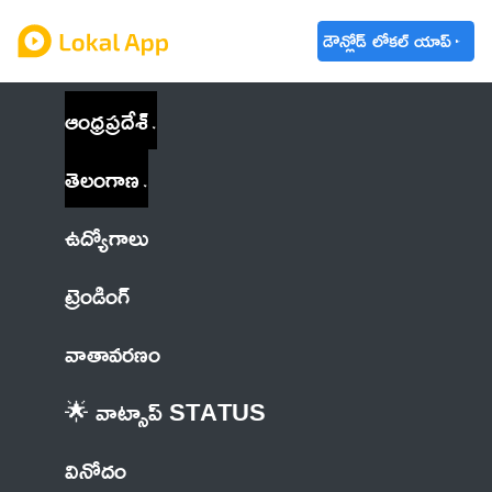
డౌన్లోడ్ లోకల్ యాప్
ఆంధ్రప్రదేశ్
తెలంగాణ
ఉద్యోగాలు
ట్రెండింగ్
వాతావరణం
🌟 వాట్సాప్ STATUS
వినోదం