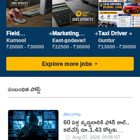
Field
Marketing
Taxi Driver
Marketing
Executive
Kurnool
East-godavari
Guntur
Executive
₹20000 - ₹30000
₹22500 - ₹30000
₹13000 - ₹30000
Explore more jobs
సంబంధిత పోస్ట్
తెలంగాణ
60 ఏళ్ల వృద్ధురాలికి ఫోన్ కాల్..
కట్‌చేస్తే రూ.1.43 కోట్లకు
టోకరా
Aug 07, 2026, 01:08 IST