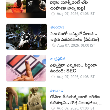
భర్తను యాక్సిడెంట్‌ చేసి
చంపాలని భార్య కుట్ర!
Aug 07, 2026, 01:08 IST
తెలంగాణ
సిరియాలో బస్సులో పేలుడు..
ఇద్దరు సజీవదహనం (వీడియో)
Aug 07, 2026, 01:08 IST
ఆంధ్రప్రదేశ్
ఎప్పుడైనా ఎన్నికలు.. సిద్ధంగా
ఉండండి: SEC
Aug 07, 2026, 01:08 IST
తెలంగాణ
లోన్‌లు తీసుకున్నవారికి ఆర్‌బీఐ
గుడ్‌న్యూస్.. కొత్త నిబంధనలు
విడుదల
Aug 07, 2026, 01:08 IST