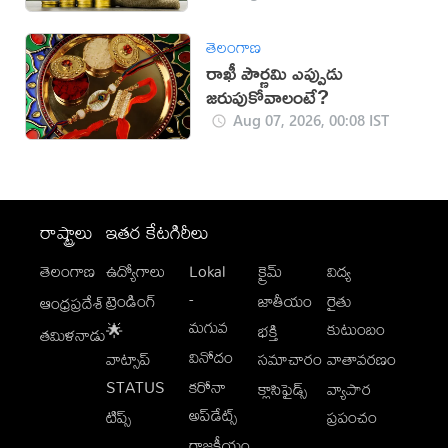
తెలంగాణ
రాఖీ పౌర్ణమి ఎప్పుడు
జరుపుకోవాలంటే?
Aug 07, 2026, 00:08 IST
రాష్ట్రాలు
ఇతర కేటగిరీలు
తెలంగాణ
ఉద్యోగాలు
Lokal
క్రైమ్
విద్య
-
ట్రెండింగ్
జాతీయం
రైతు
ఆంధ్రప్రదేశ్
మగువ
కుటుంబం
🌟
భక్తి
తమిళనాడు
వినోదం
వాట్సాప్
సమాచారం
వాతావరణం
STATUS
కరోనా
క్లాసిఫైడ్స్
వ్యాపార
అప్‌డేట్స్
టిప్స్
ప్రపంచం
రాజకీయం