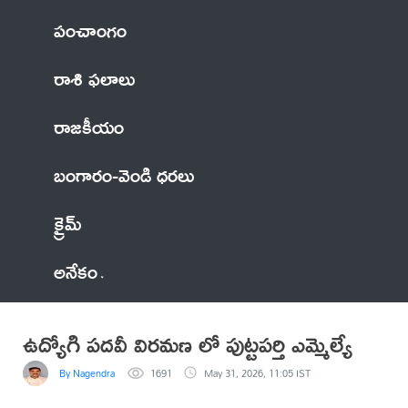
పంచాంగం
రాశి ఫలాలు
రాజకీయం
బంగారం-వెండి ధరలు
క్రైమ్
అనేకం
ఉద్యోగి పదవీ విరమణ లో పుట్టపర్తి ఎమ్మెల్యే
By Nagendra
1691
May 31, 2026, 11:05 IST