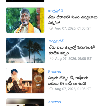
ఆంధ్రప్రదేశ్
నేడు చీరాలలో సీఎం చంద్రబాబు
పర్యటన
Aug 07, 2026, 01:08 IST
ఆంధ్రప్రదేశ్
నేడు పలు జిల్లాల్లో పిడుగులతో
కూడిన వర్షం
Aug 07, 2026, 01:08 IST
తెలంగాణ
సద్గురు టిప్స్: టీ, కాఫీలకు
బదులు ఈ కాఫీ తాగండి!
Aug 07, 2026, 01:08 IST
తెలంగాణ