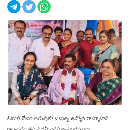
ఓబుల్ దేవర చెరువులో ప్రభుత్వ ఉద్యోగి రామ్మోహన్
ఆదివారం తన పదవీ విరమణ సందర్భంగా