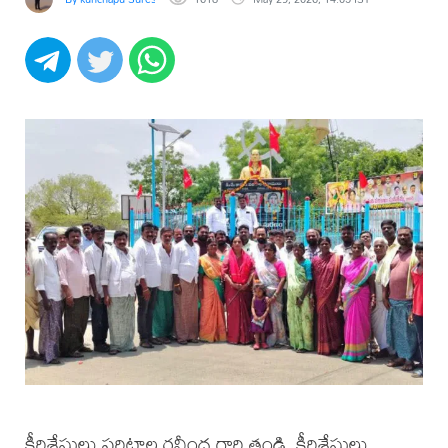
కీర్తిశేషులు పరిటాల రవీంద్ర గారి తండ్రి, కీర్తిశేషులు