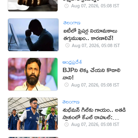
Aug 07, 2026, 05:08 IST
తెలంగాణ
ఐటీలో ఫ్రెషర్ల నియామకాలు
తగ్గుముఖం.. కారణాలివే!
Aug 07, 2026, 05:08 IST
ఆంధ్రప్రదేశ్
BJPని లెక్క చేయని కొడాలి
నాని!
Aug 07, 2026, 05:08 IST
తెలంగాణ
శుభ్‌మన్‌ గిల్‌కు గాయం.. అతడి
స్థానంలో కేఎల్ రాహుల్:
బీసీసీఐ
Aug 07, 2026, 05:08 IST