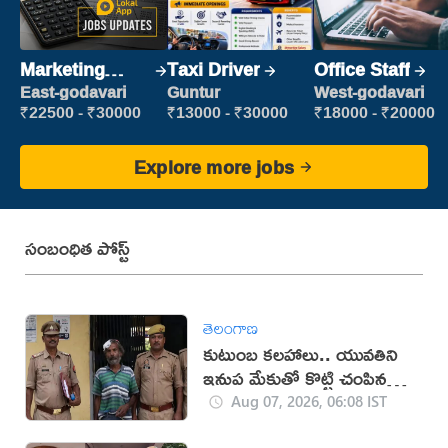
Marketing
Taxi Driver
Office Staff
Executive
East-godavari
Guntur
West-godavari
₹22500 - ₹30000
₹13000 - ₹30000
₹18000 - ₹20000
Explore more jobs
సంబంధిత పోస్ట్
తెలంగాణ
కుటుంబ కలహాలు.. యువతిని
ఇనుప మేకుతో కొట్టి చంపిన
తండ్రి
Aug 07, 2026, 06:08 IST