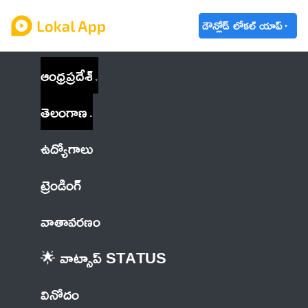
డౌన్లోడ్ లోకల్ యాప్
ఆంధ్రప్రదేశ్
తెలంగాణ
ఉద్యోగాలు
ట్రెండింగ్
వాతావరణం
🌟 వాట్సాప్ STATUS
వినోదం