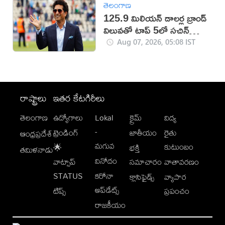
తెలంగాణ
125.9 మిలియన్ డాలర్ల బ్రాండ్
విలువతో టాప్ 5లో సచిన్
టెండూల్కర్
Aug 07, 2026, 05:08 IST
రాష్ట్రాలు
ఇతర కేటగిరీలు
తెలంగాణ
ఉద్యోగాలు
Lokal
క్రైమ్
విద్య
-
ట్రెండింగ్
జాతీయం
రైతు
ఆంధ్రప్రదేశ్
మగువ
కుటుంబం
🌟
భక్తి
తమిళనాడు
వినోదం
వాట్సాప్
సమాచారం
వాతావరణం
STATUS
కరోనా
క్లాసిఫైడ్స్
వ్యాపార
అప్‌డేట్స్
టిప్స్
ప్రపంచం
రాజకీయం