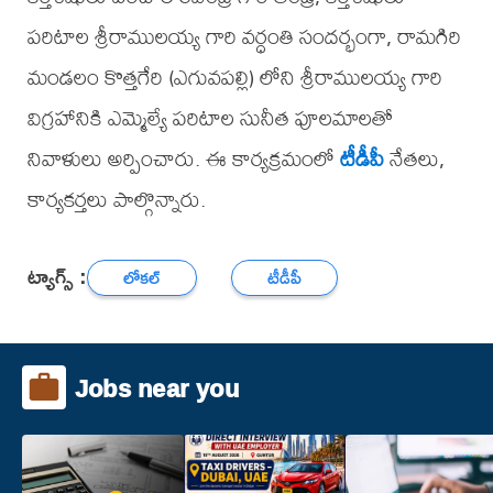
పరిటాల శ్రీరాములయ్య గారి వర్ధంతి సందర్భంగా, రామగిరి
మండలం కొత్తగేరి (ఎగువపల్లి) లోని శ్రీరాములయ్య గారి
విగ్రహానికి ఎమ్మెల్యే పరిటాల సునీత పూలమాలతో
నివాళులు అర్పించారు. ఈ కార్యక్రమంలో
టీడీపీ
నేతలు,
కార్యకర్తలు పాల్గొన్నారు.
ట్యాగ్స్ :
లోకల్
టీడీపీ
Jobs near you