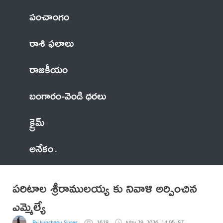
పంచాంగం
రాశి ఫలాలు
రాజకీయం
బంగారం-వెండి ధరలు
క్రైమ్
అనేకం
పరిటాల శ్రీరాములయ్య కు నివాళి అర్పించిన
ఎమ్మెల్యే
By kunchapu Suresh
1618
May 29, 2026, 14:05 IST