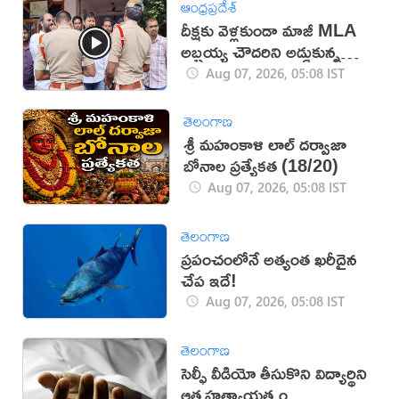
ఆంధ్రప్రదేశ్
దీక్షకు వెళ్లకుండా మాజీ MLA
అబ్బ‌య్య చౌద‌రిని అడ్డుకున్న
పోలీసులు (వీడియో)
Aug 07, 2026, 05:08 IST
తెలంగాణ
శ్రీ మహంకాళి లాల్ దర్వాజా
బోనాల ప్రత్యేకత (18/20)
Aug 07, 2026, 05:08 IST
తెలంగాణ
ప్రపంచంలోనే అత్యంత ఖరీదైన
చేప ఇదే!
Aug 07, 2026, 05:08 IST
తెలంగాణ
సెల్ఫీ వీడియో తీసుకొని విద్యార్థిని
ఆత్మహత్యాయత్నం