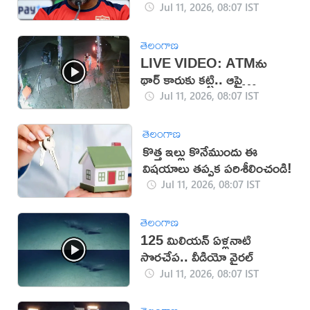
Jul 11, 2026, 08:07 IST
తెలంగాణ
LIVE VIDEO: ATMను
థార్ కారుకు కట్టి.. ఆపై
దోచేశారు
Jul 11, 2026, 08:07 IST
తెలంగాణ
కొత్త ఇల్లు కొనేముందు ఈ
విషయాలు తప్పక పరిశీలించండి!
Jul 11, 2026, 08:07 IST
తెలంగాణ
125 మిలియన్ ఏళ్లనాటి
సొరచేప.. వీడియో వైరల్
Jul 11, 2026, 08:07 IST