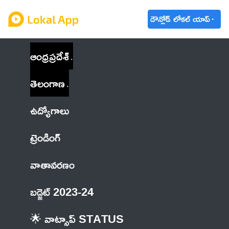
డౌన్లోడ్ లోకల్ యాప్
ఆంధ్రప్రదేశ్
తెలంగాణ
ఉద్యోగాలు
ట్రెండింగ్
వాతావరణం
బడ్జెట్ 2023-24
🌟 వాట్సాప్ STATUS