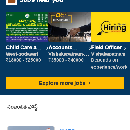
Child Care and
Accounts
Field Officer
Patient care
Clerk
West-godavari
Vishakapatnam-
Vishakapatnam
new
₹18000 - ₹25000
₹35000 - ₹40000
Depends on
experience/work
Explore more jobs
సంబంధిత పోస్ట్
తెలంగాణ