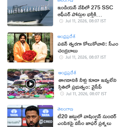
ఇండియన్ నేవీలో 275 SSC
ఆఫీసర్ పోస్టుల భర్తీకి
నోటిఫికేషన్
Jul 11, 2026, 08:07 IST
ఆంధ్రప్రదేశ్
పవన్‌ త్వరగా కోలుకోవాలి: సీఎం
చంద్రబాబు
Jul 11, 2026, 08:07 IST
ఆంధ్రప్రదేశ్
తాగడానికి నీళ్లు కూడా ఇవ్వలేని
స్థితిలో ప్రభుత్వం: వైసీపీ
Jul 11, 2026, 08:07 IST
తెలంగాణ
టీ20 జట్టులో వాషింగ్టన్ సుందర్
ఎంపికపై వసీం జాఫర్ ప్రశ్నలు