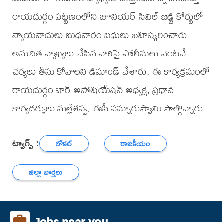
రాయదుర్గం పట్టణంలోని జూనియర్ సివిల్ జడ్జి కోర్టులో
న్యాయవాదులు బుధవారం విధులు బహిష్కరించారు.
అనుచిత వ్యాఖ్యలు చేసిన వారిపై పోలీసులు వెంటనే
చర్యలు తీసు కోవాలని డిమాండ్ చేశారు. ఈ కార్యక్రమంలో
రాయదుర్గం బార్ అసోషియేషన్ అధ్యక్ష, ప్రధాన
కార్యదర్శులు మల్లేశప్ప, ఈసీ వన్నూరుస్వామి పాల్గొన్నారు.
ట్యాగ్స్ :
లోకల్
రాజకీయం
జిల్లా వార్తలు
Jobs near you