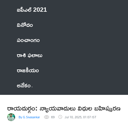
ఐపీఎల్ 2021
వినోదం
పంచాంగం
రాశి ఫలాలు
రాజకీయం
అనేకం
రాయదుర్గం: న్యాయవాదులు విధుల బహిష్కరణ
By G.Sivasankar
69
Jul 10, 2025, 01:07 IST