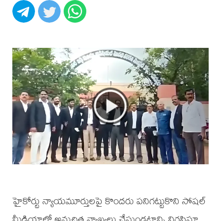
హైకోర్టు న్యాయమూర్తులపై కొందరు పనిగట్టుకొని సోషల్
మీడియాలో అనుచిత వ్యాఖ్యలు చేస్తుండటాన్ని నిరసిస్తూ