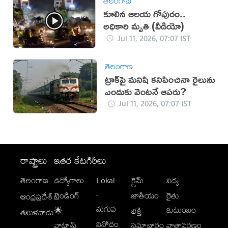
తెలంగాణ
కూలిన ఆలయ గోపురం..
అధికారి మృతి (వీడియో)
Jul 11, 2026, 07:07 IST
తెలంగాణ
ట్రాక్‌పై మనిషి కనిపించినా రైలును
ఎందుకు వెంటనే ఆపరు?
Jul 11, 2026, 07:07 IST
రాష్ట్రాలు
ఇతర కేటగిరీలు
తెలంగాణ
ఉద్యోగాలు
Lokal
క్రైమ్
విద్య
-
ట్రెండింగ్
జాతీయం
రైతు
ఆంధ్రప్రదేశ్
మగువ
కుటుంబం
🌟
భక్తి
తమిళనాడు
వినోదం
వాట్సాప్
సమాచారం
వాతావరణం