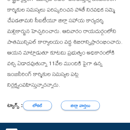
కార్మికుల సమస్యలు పరిష్కరించన పోతే నిరవధిక సమ్మె
చేపడతామని సీఐటీయూ జిల్లా సహాయ కార్యదర్శి
మల్లికార్జున హెచ్చరించారు. ఆదివారం రాయదుర్గంలోని
పాతమున్సిపల్ కార్యాలయం వద్ద శిబిరాన్నిప్రారంభించారు.
ఆయన మాట్లాడుతూ కూటమి ప్రభుత్వం అధికారంలోకి
వచ్చి ఏడాదవుతున్నా 11వేల ముందికి పైగా ఉన్న
ఇంజనీరింగ్ కార్మికుల సమస్యల పట్ల
నిర్లక్ష్యంవహిస్తున్నారన్నారు.
ట్యాగ్స్ :
లోకల్
జిల్లా వార్తలు