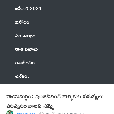
ఐపీఎల్ 2021
వినోదం
పంచాంగం
రాశి ఫలాలు
రాజకీయం
అనేకం
రాయదుర్గం: ఇంజనీరింగ్ కార్మికుల సమస్యలు
పరిష్కరించాలని సమ్మె
By G.Sivasankar
75
Jul 14, 2025, 02:07 IST