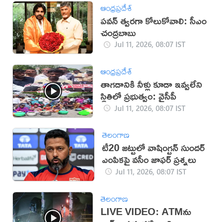
ఆంధ్రప్రదేశ్
పవన్‌ త్వరగా కోలుకోవాలి: సీఎం
చంద్రబాబు
Jul 11, 2026, 08:07 IST
ఆంధ్రప్రదేశ్
తాగడానికి నీళ్లు కూడా ఇవ్వలేని
స్థితిలో ప్రభుత్వం: వైసీపీ
Jul 11, 2026, 08:07 IST
తెలంగాణ
టీ20 జట్టులో వాషింగ్టన్ సుందర్
ఎంపికపై వసీం జాఫర్ ప్రశ్నలు
Jul 11, 2026, 08:07 IST
తెలంగాణ
LIVE VIDEO: ATMను