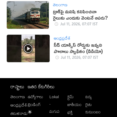
తెలంగాణ
ట్రాక్‌పై మనిషి కనిపించినా
రైలును ఎందుకు వెంటనే ఆపరు?
Jul 11, 2026, 07:07 IST
ఆంధ్రప్రదేశ్
సీడ్ యాక్సిస్ రోడ్డుకు ఇవ్వని
పొలాలు స్వాధీనం (వీడియో)
Jul 11, 2026, 07:07 IST
రాష్ట్రాలు
ఇతర కేటగిరీలు
తెలంగాణ
ఉద్యోగాలు
Lokal
క్రైమ్
విద్య
-
ట్రెండింగ్
జాతీయం
రైతు
ఆంధ్రప్రదేశ్
మగువ
కుటుంబం
🌟
భక్తి
తమిళనాడు