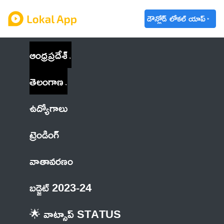
డౌన్లోడ్ లోకల్ యాప్
ఆంధ్రప్రదేశ్
తెలంగాణ
ఉద్యోగాలు
ట్రెండింగ్
వాతావరణం
బడ్జెట్ 2023-24
🌟 వాట్సాప్ STATUS