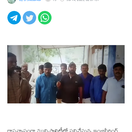
రాష్ట్రవ్యాప్తంగా మున్సిపాలిటీలో పనిచేస్తున్న ఇంజనీరింగ్