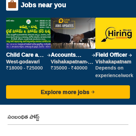
Jobs near you
Child Care and
Accounts
Field Officer
Patient care
Clerk
West-godavari
Vishakapatnam-
Vishakapatnam
new
₹18000 - ₹25000
₹35000 - ₹40000
Depends on
experience/work
Explore more jobs
సంబంధిత పోస్ట్