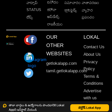
వినోదం
వాట్సాప్
సమాచారం
వాతావరణం
STATUS
కరోనా
క్లాసిఫైడ్స్
వ్యాపార
అప్‌డేట్స్
టిప్స్
ప్రపంచం
రాజకీయం
OUR
LOKAL
OTHER
Contact Us
WEBSITES
About Us
Privacy
getlokalapp.com
Policy
tamil.getlokalapp.com
Terms &
Conditions
Advertise
with us
Sitemap
తాజా వార్తలు & ఉద్యోగాలను పొందడానికి Lokal
డౌన్లోడ్ Lokal App
Appని ఇన్‌స్టాల్ చేయండి
This material may not be published, transmitted, rewritten or redistributed. © 2020 Lokal App. All rights reserved.