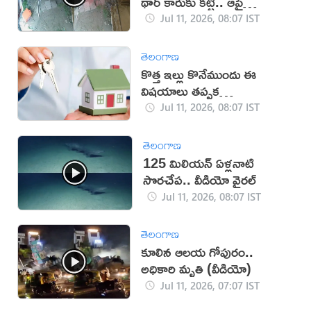
థార్ కారుకు కట్టి.. ఆపై
దోచేశారు
Jul 11, 2026, 08:07 IST
తెలంగాణ
కొత్త ఇల్లు కొనేముందు ఈ
విషయాలు తప్పక
పరిశీలించండి!
Jul 11, 2026, 08:07 IST
తెలంగాణ
125 మిలియన్ ఏళ్లనాటి
సొరచేప.. వీడియో వైరల్
Jul 11, 2026, 08:07 IST
తెలంగాణ
కూలిన ఆలయ గోపురం..
అధికారి మృతి (వీడియో)
Jul 11, 2026, 07:07 IST